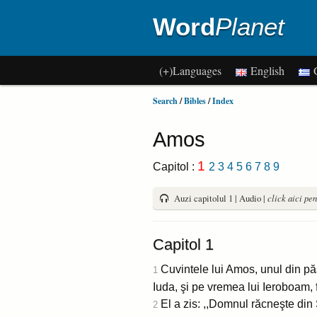
Word
Planet
(+)Languages
English
G
Search
/
Bibles
/
Index
Amos
1
Capitol :
2
3
4
5
6
7
8
9
Auzi capitolul 1 | Audio |
click aici pen
Capitol 1
Cuvintele lui Amos, unul din păs
1
Iuda, şi pe vremea lui Ieroboam, f
El a zis: ,,Domnul răcneşte din 
2