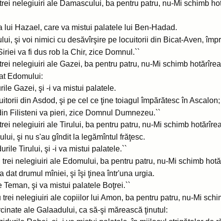
rei nelegiuiri ale Damascului, ba pentru patru, nu-Mi schimb hotă
a lui Hazael, care va mistui palatele lui Ben-Hadad.
, şi voi nimici cu desăvîrşire pe locuitorii din Bicat-Aven, împ
iriei va fi dus rob la Chir, zice Domnul.``
ei nelegiuiri ale Gazei, ba pentru patru, nu-Mi schimb hotărîrea,
dat Edomului:
rile Gazei, şi -i va mistui palatele.
uitorii din Asdod, şi pe cel ce ţine toiagul împărătesc în Ascalon
din Filisteni va pieri, zice Domnul Dumnezeu.``
ei nelegiuiri ale Tirului, ba pentru patru, nu-Mi schimb hotărîrea
lui, şi nu s'au gîndit la legămîntul frăţesc.
rile Tirului, şi -i va mistui palatele.``
rei nelegiuiri ale Edomului, ba pentru patru, nu-Mi schimb hotărî
 dat drumul mîniei, şi îşi ţinea într'una urgia.
 Teman, şi va mistui palatele Boţrei.``
trei nelegiuiri ale copiilor lui Amon, ba pentru patru, nu-Mi sch
rcinate ale Galaadului, ca să-şi mărească ţinutul: