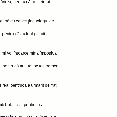
rîrea, pentru că au treierat
reună cu cel ce ţine toiagul de
 pentru că au luat pe toţi
; Îmi voi întoarce mîna împotriva
, pentrucă au luat pe toţi oamenii
rea, pentrucă a urmărit pe fraţii
imb hotărîrea, pentrucă au