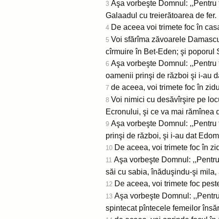
Aşa vorbeşte Domnul: ,,Pentru t
3
Galaadul cu treierătoarea de fer.
De aceea voi trimete foc în cas
4
Voi sfărîma zăvoarele Damascului
5
cîrmuire în Bet-Eden; şi poporul S
Aşa vorbeşte Domnul: ,,Pentru tr
6
oamenii prinşi de război şi i-au 
de aceea, voi trimete foc în zidu
7
Voi nimici cu desăvîrşire pe loc
8
Ecronului, şi ce va mai rămînea 
Aşa vorbeşte Domnul: ,,Pentru tr
9
prinşi de război, şi i-au dat Edomu
De aceea, voi trimete foc în zidu
10
Aşa vorbeşte Domnul: ,,Pentru t
11
săi cu sabia, înăduşindu-şi mila, a
De aceea, voi trimete foc peste
12
Aşa vorbeşte Domnul: ,,Pentru 
13
spintecat pîntecele femeilor însă