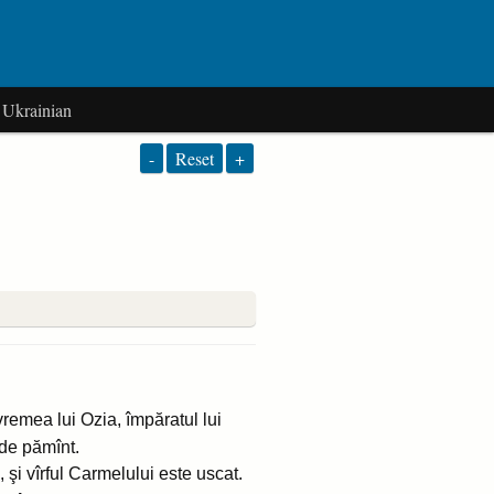
Ukrainian
-
Reset
+
vremea lui Ozia, împăratul lui
 de pămînt.
 şi vîrful Carmelului este uscat.