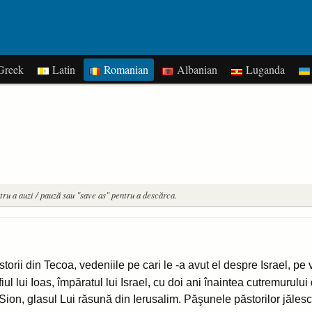
reek
Latin
Romanian
Albanian
Luganda
tru a auzi / pauză sau "save as" pentru a descărca.
torii din Tecoa, vedeniile pe cari le -a avut el despre Israel, pe 
iul lui Ioas, împăratul lui Israel, cu doi ani înaintea cutremurului
Sion, glasul Lui răsună din Ierusalim. Păşunele păstorilor jălesc,