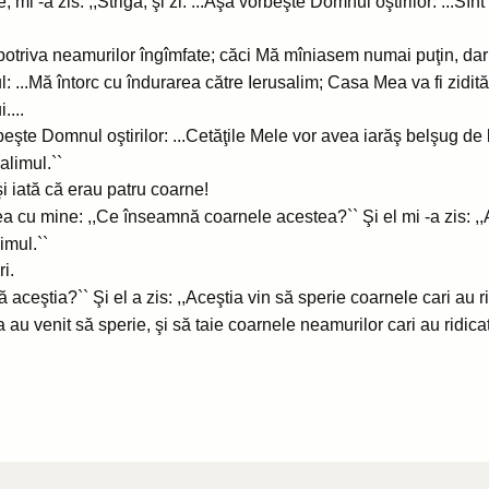
 mi -a zis: ,,Strigă, şi zi: ...Aşa vorbeşte Domnul oştirilor: ...Sî
mpotriva neamurilor îngîmfate; căci Mă mîniasem numai puţin, dar 
..Mă întorc cu îndurarea către Ierusalim; Casa Mea va fi zidită i
....
orbeşte Domnul oştirilor: ...Cetăţile Mele vor avea iarăş belşug d
alimul.``
şi iată că erau patru coarne!
ea cu mine: ,,Ce înseamnă coarnele acestea?`` Şi el mi -a zis: ,,
limul.``
i.
 aceştia?`` Şi el a zis: ,,Aceştia vin să sperie coarnele cari au r
a au venit să sperie, şi să taie coarnele neamurilor cari au ridicat