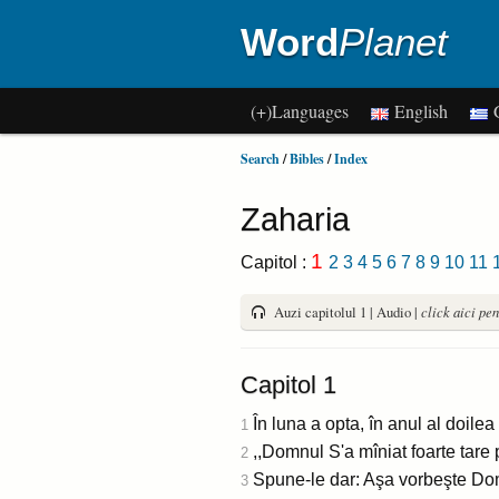
Word
Planet
(+)Languages
English
G
Search
/
Bibles
/
Index
Zaharia
1
Capitol :
2
3
4
5
6
7
8
9
10
11
Auzi capitolul 1 | Audio |
click aici pen
Capitol 1
În luna a opta, în anul al doilea 
1
,,Domnul S'a mîniat foarte tare p
2
Spune-le dar: Aşa vorbeşte Domnul
3