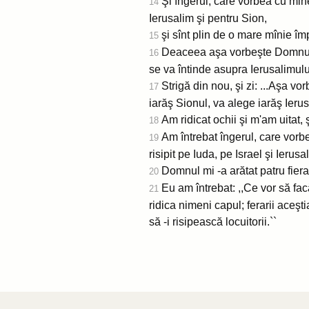
Şi îngerul, care vorbea cu mine,
14
Ierusalim şi pentru Sion,
şi sînt plin de o mare mînie î
15
Deaceea aşa vorbeşte Domnul: .
16
se va întinde asupra Ierusalimului
Strigă din nou, şi zi: ...Aşa v
17
iarăş Sionul, va alege iarăş Ierus
Am ridicat ochii şi m'am uitat, 
18
Am întrebat îngerul, care vorb
19
risipit pe Iuda, pe Israel şi Ierusa
Domnul mi -a arătat patru fierar
20
Eu am întrebat: ,,Ce vor să facă
21
ridica nimeni capul; ferarii aceşti
să -i risipească locuitorii.``