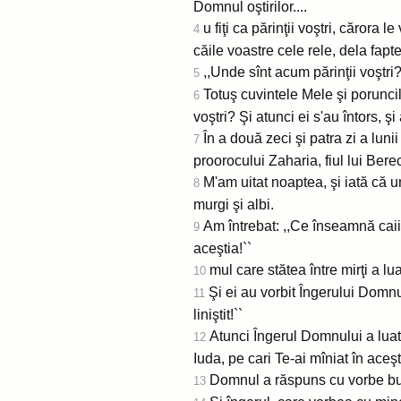
Domnul oştirilor....
u fiţi ca părinţii voştri, cărora 
4
căile voastre cele rele, dela fapt
,,Unde sînt acum părinţii voştri
5
Totuş cuvintele Mele şi poruncil
6
voştri? Şi atunci ei s'au întors, ş
În a două zeci şi patra zi a lun
7
proorocului Zaharia, fiul lui Berech
M'am uitat noaptea, şi iată că un
8
murgi şi albi.
Am întrebat: ,,Ce înseamnă caii
9
aceştia!``
mul care stătea între mirţi a lu
10
Şi ei au vorbit Îngerului Domnul
11
liniştit!``
Atunci Îngerul Domnului a luat c
12
Iuda, pe cari Te-ai mîniat în aceş
Domnul a răspuns cu vorbe bun
13