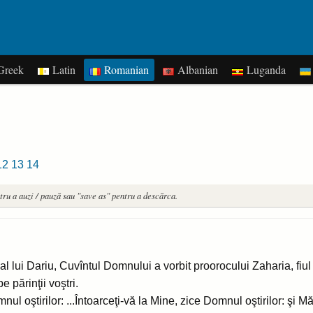
reek
Latin
Romanian
Albanian
Luganda
12
13
14
tru a auzi / pauză sau "save as" pentru a descărca.
al lui Dariu, Cuvîntul Domnului a vorbit proorocului Zaharia, fiul lu
e părinţii voştri.
 oştirilor: ...Întoarceţi-vă la Mine, zice Domnul oştirilor: şi Mă 