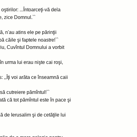
ştirilor: ...Întoarceţi-vă dela
ne, zice Domnul.``
, n'au atins ele pe părinţii
pă căile şi faptele noastre!``
ariu, Cuvîntul Domnului a vorbit
în urma lui erau nişte cai roşi,
 ,,Îţi voi arăta ce înseamnă caii
 să cutreiere pămîntul!``
iată că tot pămîntul este în pace şi
ă de Ierusalim şi de cetăţile lui