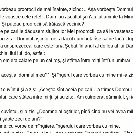
le vorbeau proorocii de mai înainte, zicînd: ...Aşa vorbeşte Domnul o
ele voastre cele rele!... Dar n'au ascultat şi n'au lut aminte la Mi
? Şi puteau proorocii să trăiască vecinic?
e pe cari le dădusem slujitorilor Mei proorocii, ca să le vestească
i au zis: ,,Domnul oştirilor ne -a făcut cum hotărîse să ne facă, du
ii a unsprezecea, care este luna Şebat, în anul al doilea al lui D
ia, fiul lui Ido, astfel:
 om era călare pe un cal roş, şi stătea între mirţi într'un umbrar; 
 aceştia, domnul meu?`` Şi îngerul care vorbea cu mine mi -a zis:
at cuvîntul şi a zis: ,,Aceştia sînt aceia pe cari i -a trimes Domnul
ui, care stătea între mirţi, şi au zis: ,,Am cutreierat pămîntul, şi 
uvîntul, şi a zis: ,,Doamne al oştirilor, pînă cînd nu vei avea mil
ti şapte zeci de ani?``
e, cu vorbe de mîngîiere, îngerului care vorbea cu mine.