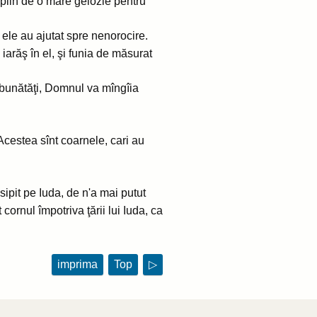
nt plin de o mare gelozie pentru
ele au ajutat spre nenorocire.
arăş în el, şi funia de măsurat
e bunătăţi, Domnul va mîngîia
Acestea sînt coarnele, cari au
isipit pe Iuda, de n'a mai putut
 cornul împotriva ţării lui Iuda, ca
imprima
Top
▷