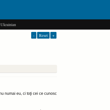
Ukrainian
-
Reset
+
 nu numai eu, ci toţi cei ce cunosc