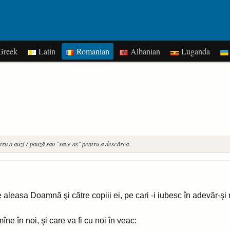
reek
Latin
Romanian
Albanian
Luganda
tru a auzi / pauză sau "save as" pentru a descărca.
re aleasa Doamnă şi către copiii ei, pe cari -i iubesc în adevăr-şi
ne în noi, şi care va fi cu noi în veac: