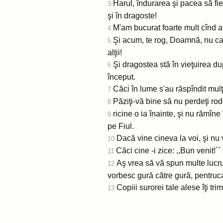
Harul, îndurarea şi pacea să fie
3
şi în dragoste!
M'am bucurat foarte mult cînd am
4
Şi acum, te rog, Doamnă, nu ca 
5
alţii!
Şi dragostea stă în vieţuirea d
6
început.
Căci în lume s'au răspîndit mulţi
7
Păziţi-vă bine să nu perdeţi rod
8
ricine o ia înainte, şi nu rămîn
9
pe Fiul.
Dacă vine cineva la voi, şi nu v
10
Căci cine -i zice: ,,Bun venit!``
11
Aş vrea să vă spun multe lucruri
12
vorbesc gură către gură, pentruca
Copiii surorei tale alese îţi tr
13