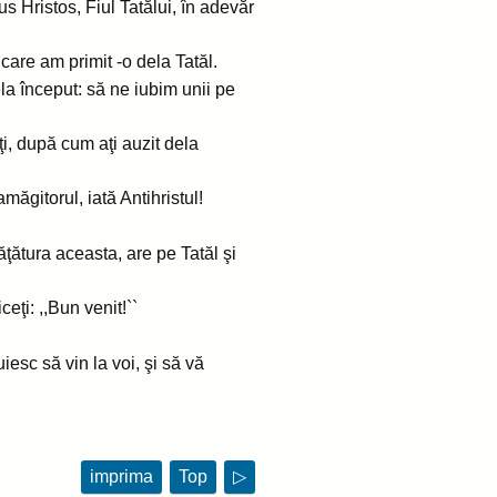
s Hristos, Fiul Tatălui, în adevăr
care am primit -o dela Tatăl.
la început: să ne iubim unii pe
i, după cum aţi auzit dela
măgitorul, iată Antihristul!
ăţătura aceasta, are pe Tatăl şi
eţi: ,,Bun venit!``
iesc să vin la voi, şi să vă
imprima
Top
▷