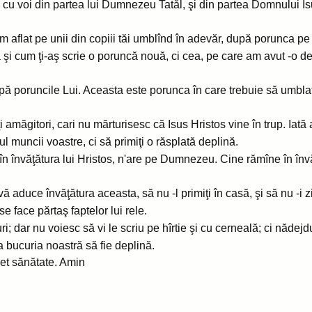
 cu voi din partea lui Dumnezeu Tatăl, şi din partea Domnului Isu
 aflat pe unii din copiii tăi umblînd în adevăr, după porunca pe 
şi cum ţi-aş scrie o poruncă nouă, ci cea, pe care am avut -o de
upă poruncile Lui. Aceasta este porunca în care trebuie să umblaţ
 amăgitori, cari nu mărturisesc că Isus Hristos vine în trup. Iată a
ul muncii voastre, ci să primiţi o răsplată deplină.
e în învăţătura lui Hristos, n'are pe Dumnezeu. Cine rămîne în înv
ă aduce învăţătura aceasta, să nu -l primiţi în casă, şi să nu -i zic
 se face părtaş faptelor lui rele.
; dar nu voiesc să vi le scriu pe hîrtie şi cu cerneală; ci nădejdu
 bucuria noastră să fie deplină.
imet sănătate. Amin