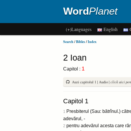
Word
Planet
(+)Languages
English
G
Search
/
Bibles
/
Index
2 Ioan
1
Capitol :
Auzi capitolul 1 | Audio |
click aici pen
Capitol 1
Presbiterul (Sau: bătrînul.) căt
1
adevărul, -
pentru adevărul acesta care rămî
2