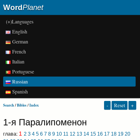
Word
Planet
(+)Languages
English
German
French
Italian
Portuguese
Russian
Spanish
-
Reset
+
Search
/
Bibles
/
Index
1-я Паралипоменон
1
глава:
2
3
4
5
6
7
8
9
10
11
12
13
14
15
16
17
18
19
20