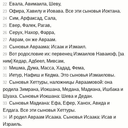
Евала, Авимаила, Шеву,
22
Офира, Хавилу и Иовава. Все эти сыновья Иоктана.
23
Сим, Арфаксад, Сала,
24
Евер, Фалек, Рагав,
25
Серух, Нахор, Фарра,
26
Аврам, он же Авраам.
27
Сыновья Авраама: Исаак и Измаил.
28
Вот родословие их: первенец Измаилов Наваиоф, [за
29
ним] Кедар, Адбеел, Мивсам,
Мишма, Дума, Масса, Хадад, Фема,
30
Иетур, Нафиш и Кедма. Это сыновья Измаиловы.
31
Сыновья Хеттуры, наложницы Авраамовой: она
32
родила Зимрана, Иокшана, Медана, Мадиана, Ишбака и
Шуаха. Сыновья Иокшана: Шева и Дедан.
Сыновья Мадиана: Ефа, Ефер, Ханох, Авида и
33
Елдага. Все эти сыновья Хеттуры.
И родил Авраам Исаака. Сыновья Исаака: Исав и
34
Израиль.