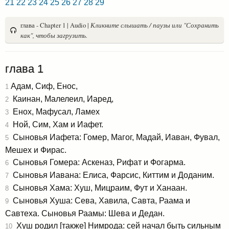
21
22
23
24
25
26
27
28
29
глава - Chapter 1 | Audio |
Кликните слышать / паузы или "Сохранить
как", чтобы загрузить.
глава 1
Адам, Сиф, Енос,
1
Каинан, Малелеил, Иаред,
2
Енох, Мафусал, Ламех
3
Ной, Сим, Хам и Иафет.
4
Сыновья Иафета: Гомер, Магог, Мадай, Иаван, Фувал,
5
Мешех и Фирас.
Сыновья Гомера: Аскеназ, Рифат и Фогарма.
6
Сыновья Иавана: Елиса, Фарсис, Киттим и Доданим.
7
Сыновья Хама: Хуш, Мицраим, Фут и Ханаан.
8
Сыновья Хуша: Сева, Хавила, Савта, Раама и
9
Савтеха. Сыновья Раамы: Шева и Дедан.
Хуш родил [также] Нимрода: сей начал быть сильным
10