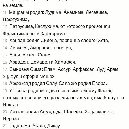
на земле.
Мицраим родил: Лудима, Анамима, Легавима,
11
Нафтухима,
Патрусима, Каслухима, от которого произошли
12
Филистимляне, и Кафторима.
Ханаан родил Сидона, первенца своего, Хета,
13
Иевусея, Аморрея, Гергесея,
14
Евея, Аркея, Синея,
15
Арвадея, Цемарея и Хамафея.
16
Сыновья Сима: Елам, Ассур, Арфаксад, Луд, Арам,
17
Уц, Хул, Гефер и Мешех.
Арфаксад родил Салу, Сала же родил Евера.
18
У Евера родились два сына: имя одному Фалек,
19
потому что во дни его разделилась земля; имя брату его
Иоктан.
Иоктан родил Алмодада, Шалефа, Хацармавета,
20
Иераха,
Гадорама, Узала, Диклу,
21