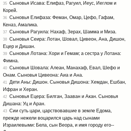
Сыновья Исава: Елифаз, Рагуил, Иеус, Иеглом и
35
Корей.
Сыновья Елифаза: Феман, Омар, Цефо, Гафам,
36
Кеназ, Амалика.
Сыновья Рагуила: Нахаф, Зерах, Шамма и Миза.
37
Сыновья Сеира: Лотан, Шовал, Цивеон, Ана, Дишон,
38
Ецер и Дишан.
Сыновья Лотана: Хори и Гемам; а сестра у Лотана:
39
Фимна.
Сыновья Шовала: Алеан, Манахаф, Евал, Шефо и
40
Онам. Сыновья Цивеона: Аиа и Ана.
Дети Аны: Дишон. Сыновья Дишона: Хемдан, Ешбан,
41
Ифран и Херан.
Сыновья Ецера: Билган, Зааван и Акан. Сыновья
42
Дишана: Уц и Аран.
Сии суть цари, царствовавшие в земле Едома,
43
прежде нежели воцарился царь над сынами
Израилевыми: Бела, сын Веора, и имя городу его--