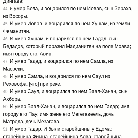
Дингава;
и умер Бела, и воцарился по нем Иовав, сын Зераха,
44
из Восоры.
И умер Иовав, и воцарился по нем Хушам, из земли
45
Феманитян.
И умер Хушам, и воцарился по нем Гадад, сын
46
Бедадов, который поразил Мадианитян на поле Моава;
имя городу его: Авив.
И умер Гадад, и воцарился по нем Самла, из
47
Масреки.
И умер Самла, и воцарился по нем Саул из
48
Реховофа, [что] при реке.
И умер Саул, и воцарился по нем Баал-Ханан, сын
49
Ахбора.
И умер Баал-Ханан, и воцарился по нем Гадар; имя
50
городу его Пау; имя жене его Мегетавеель, дочь
Матреда, дочь Мезагава.
И умер Гадар. И были старейшины у Едома:
51
старейшина Фимна, старейшина Алва, старейшина