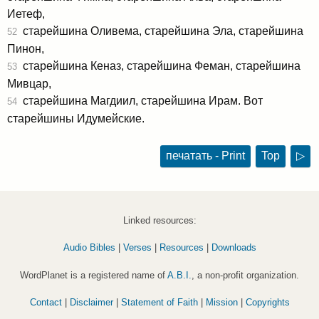
Иетеф,
старейшина Оливема, старейшина Эла, старейшина
52
Пинон,
старейшина Кеназ, старейшина Феман, старейшина
53
Мивцар,
старейшина Магдиил, старейшина Ирам. Вот
54
старейшины Идумейские.
печатать - Print
Top
▷
Linked resources:
Audio Bibles
|
Verses
|
Resources
|
Downloads
WordPlanet is a registered name of
A.B.I.
, a non-profit organization.
Contact
|
Disclaimer
|
Statement of Faith
|
Mission
|
Copyrights