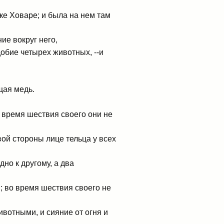
ке Ховаре; и была на нем там
ие вокруг него,
добие четырех животных, --и
ящая медь.
о время шествия своего они не
вой стороны лице тельца у всех
но к другому, а два
и; во время шествия своего не
ивотными, и сияние от огня и