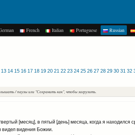
erman
French
Italian
Portuguese
Russian
13
14
15
16
17
18
19
20
21
22
23
24
25
26
27
28
29
30
31
32
лышать / паузы или "Сохранить как", чтобы загрузить.
твертый [месяц], в пятый [день] месяца, когда я находился 
я видел видения Божии.