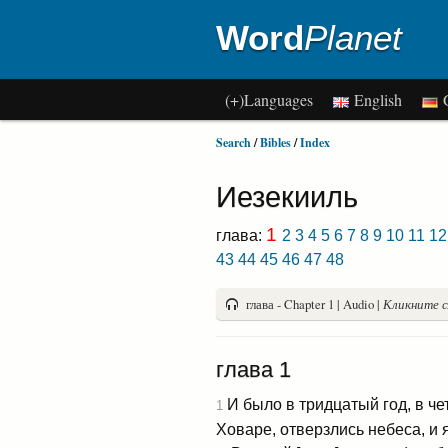
Word
Planet
(+)Languages
English
G
Search
/
Bibles
/
Index
Иезекииль
1
глава:
2
3
4
5
6
7
8
9
10
11
12
43
44
45
46
47
48
глава - Chapter 1 | Audio |
Кликните с
глава 1
И было в тридцатый год, в че
1
Ховаре, отверзлись небеса, и 