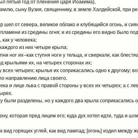
ыл пятый год от пленения царя Иоакима),
иилю, сыну Вузия, священнику, в земле Халдейской, при ре
р шел от севера, великое облако и клубящийся огонь, и сиян
 пламени из средины огня; и из средины его видно было по
 как у человека;
 каждого из них четыре крыла;
пни ног их--как ступня ноги у тельца, и сверкали, как блест
д крыльями их, на четырех сторонах их;
-у всех четырех; крылья их соприкасались одно к другому; в
по направлению лица своего.
ка и лице льва с правой стороны у всех их четырех; а с ле
тырех.
у были разделены, но у каждого два крыла соприкасались од
ну, которая пред лицем его; куда дух хотел идти, туда и шл
 вид горящих углей, как вид лампад; [огонь] ходил между ж