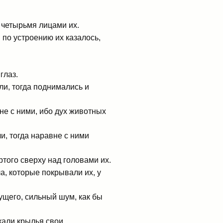
 четырьмя лицами их.
и по устроению их казалось,
глаз.
ли, тогда поднимались и
вне с ними, ибо дух животных
ли, тогда наравне с ними
того сверху над головами их.
а, которые покрывали их, у
ущего, сильный шум, как бы
кали крылья свои.