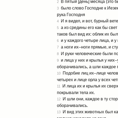
В пятый [день] месяца (это б
2
было слово Господне к Иезек
3
рука Господня
И я видел, и вот, бурный вете
4
а из средины его как бы свет
5
таков был вид их: облик их был,
и у каждого четыре лица, и у
6
а ноги их--ноги прямые, и сту
7
И руки человеческие были по
8
и лица у них и крылья у них-
9
оборачивались, а шли каждое 
Подобие лиц их--лице челове
10
четырех и лице орла у всех че
И лица их и крылья их сверх
11
покрывали тела их.
И шли они, каждое в ту сторо
12
оборачивались.
И вид этих животных был как
13