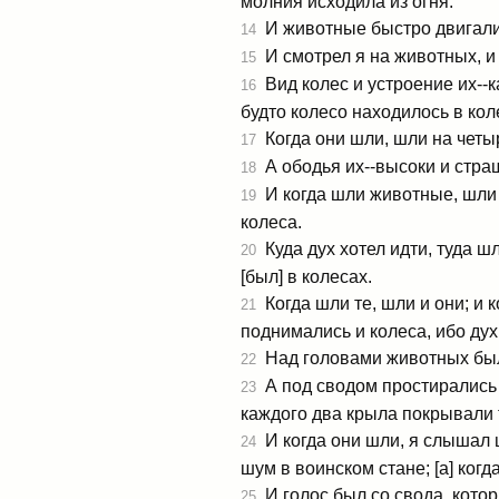
молния исходила из огня.
И животные быстро двигалис
14
И смотрел я на животных, и 
15
Вид колес и устроение их--ка
16
будто колесо находилось в кол
Когда они шли, шли на четы
17
А ободья их--высоки и страш
18
И когда шли животные, шли и
19
колеса.
Куда дух хотел идти, туда ш
20
[был] в колесах.
Когда шли те, шли и они; и к
21
поднимались и колеса, ибо дух
Над головами животных было
22
А под сводом простирались к
23
каждого два крыла покрывали 
И когда они шли, я слышал ш
24
шум в воинском стане; [а] ког
И голос был со свода, котор
25