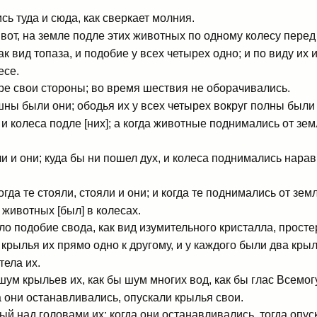
ь туда и сюда, как сверкает молния.
вот, на земле подле этих животных по одному колесу перед
к вид топаза, и подобие у всех четырех одно; и по виду их 
есе.
ре свои стороны; во время шествия не оборачивались.
ны были они; ободья их у всех четырех вокруг полны были 
 колеса подле [них]; а когда животные поднимались от зем
ли и они; куда бы ни пошел дух, и колеса поднимались нара
огда те стояли, стояли и они; и когда те поднимались от зем
 животных [был] в колесах.
 подобие свода, как вид изумительного кристалла, простер
рылья их прямо одно к другому, и у каждого были два крыл
тела их.
ум крыльев их, как бы шум многих вод, как бы глас Всемог
да они останавливались, опускали крылья свои.
ый над головами их; когда они останавливались, тогда опус