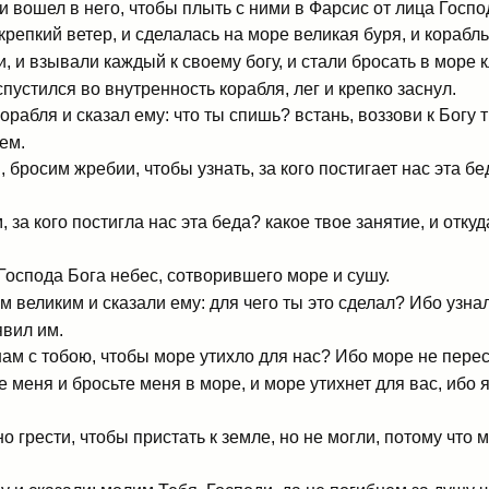
 и вошел в него, чтобы плыть с ними в Фарсис от лица Госпо
репкий ветер, и сделалась на море великая буря, и корабль
и взывали каждый к своему богу, и стали бросать в море к
спустился во внутренность корабля, лег и крепко заснул.
рабля и сказал ему: что ты спишь? встань, воззови к Богу 
ем.
 бросим жребии, чтобы узнать, за кого постигает нас эта бе
 за кого постигла нас эта беда? какое твое занятие, и откуд
 Господа Бога небес, сотворившего море и сушу.
великим и сказали ему: для чего ты это сделал? Ибо узнали
явил им.
нам с тобою, чтобы море утихло для нас? Ибо море не пере
 меня и бросьте меня в море, и море утихнет для вас, ибо 
 грести, чтобы пристать к земле, но не могли, потому что