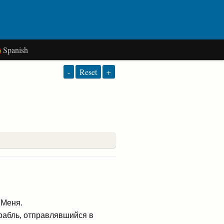
Spanish
-
Reset
+
 Меня.
орабль, отправлявшийся в