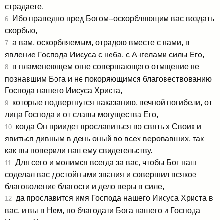
страдаете.
Ибо праведно пред Богом--оскорбляющим вас воздать
6
скорбью,
а вам, оскорбляемым, отрадою вместе с нами, в
7
явление Господа Иисуса с неба, с Ангелами силы Его,
в пламенеющем огне совершающего отмщение не
8
познавшим Бога и не покоряющимся благовествованию
Господа нашего Иисуса Христа,
которые подвергнутся наказанию, вечной погибели, от
9
лица Господа и от славы могущества Его,
когда Он приидет прославиться во святых Своих и
10
явиться дивным в день оный во всех веровавших, так
как вы поверили нашему свидетельству.
Для сего и молимся всегда за вас, чтобы Бог наш
11
соделал вас достойными звания и совершил всякое
благоволение благости и дело веры в силе,
да прославится имя Господа нашего Иисуса Христа в
12
вас, и вы в Нем, по благодати Бога нашего и Господа