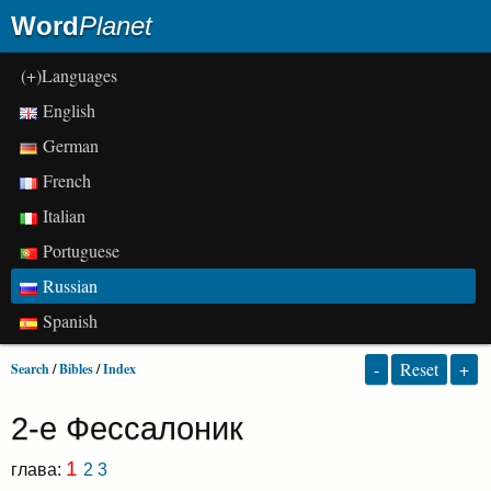
Word
Planet
(+)Languages
English
German
French
Italian
Portuguese
Russian
Spanish
-
Reset
+
Search
/
Bibles
/
Index
2-е Фессалоник
1
глава:
2
3