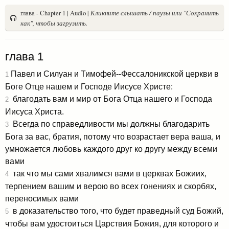
глава - Chapter 1 | Audio |
Кликните слышать / паузы или "Сохранить
как", чтобы загрузить.
глава 1
Павел и Силуан и Тимофей--Фессалоникской церкви в
1
Боге Отце нашем и Господе Иисусе Христе:
благодать вам и мир от Бога Отца нашего и Господа
2
Иисуса Христа.
Всегда по справедливости мы должны благодарить
3
Бога за вас, братия, потому что возрастает вера ваша, и
умножается любовь каждого друг ко другу между всеми
вами
так что мы сами хвалимся вами в церквах Божиих,
4
терпением вашим и верою во всех гонениях и скорбях,
переносимых вами
в доказательство того, что будет праведный суд Божий,
5
чтобы вам удостоиться Царствия Божия, для которого и