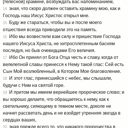
[телесной] храмине, возбуждать вас напоминанием,
зная, что скоро должен оставить храмину мою, как и
14
Господь наш Иисус Христос открыл мне.
Буду же стараться, чтобы вы и после моего
15
отшествия всегда приводили это на память.
Ибо мы возвестили вам силу и пришествие Господа
16
нашего Иисуса Христа, не хитросплетенным басням
последуя, но быв очевидцами Его величия.
Ибо Он принял от Бога Отца честь и славу, когда от
17
велелепной славы принесся к Нему такой глас: Сей есть
Сын Мой возлюбленный, в Котором Мое благоволение.
И этот глас, принесшийся с небес, мы слышали,
18
будучи с Ним на святой горе.
И притом мы имеем вернейшее пророческое слово; и
19
вы хорошо делаете, что обращаетесь к нему, как к
светильнику, сияющему в темном месте, доколе не
начнет рассветать день и не взойдет утренняя звезда в
сердцах ваших,
зная прежде всего то, что никакого пророчества в
20