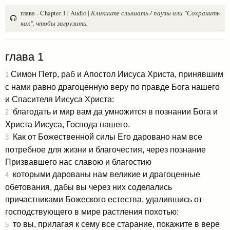
глава - Chapter 1 | Audio |
Кликните слышать / паузы или "Сохранить
как", чтобы загрузить.
глава 1
Симон Петр, раб и Апостол Иисуса Христа, принявшим
1
с нами равно драгоценную веру по правде Бога нашего
и Спасителя Иисуса Христа:
благодать и мир вам да умножится в познании Бога и
2
Христа Иисуса, Господа нашего.
Как от Божественной силы Его даровано нам все
3
потребное для жизни и благочестия, через познание
Призвавшего нас славою и благостию
которыми дарованы нам великие и драгоценные
4
обетования, дабы вы через них соделались
причастниками Божеского естества, удалившись от
господствующего в мире растления похотью:
то вы, прилагая к сему все старание, покажите в вере
5