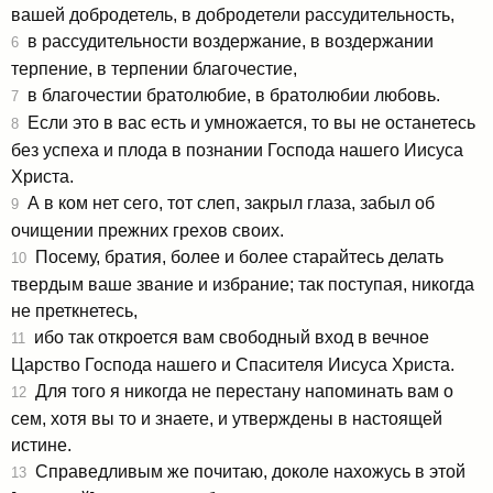
вашей добродетель, в добродетели рассудительность,
в рассудительности воздержание, в воздержании
6
терпение, в терпении благочестие,
в благочестии братолюбие, в братолюбии любовь.
7
Если это в вас есть и умножается, то вы не останетесь
8
без успеха и плода в познании Господа нашего Иисуса
Христа.
А в ком нет сего, тот слеп, закрыл глаза, забыл об
9
очищении прежних грехов своих.
Посему, братия, более и более старайтесь делать
10
твердым ваше звание и избрание; так поступая, никогда
не преткнетесь,
ибо так откроется вам свободный вход в вечное
11
Царство Господа нашего и Спасителя Иисуса Христа.
Для того я никогда не перестану напоминать вам о
12
сем, хотя вы то и знаете, и утверждены в настоящей
истине.
Справедливым же почитаю, доколе нахожусь в этой
13