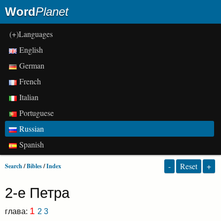
Word
Planet
(+)Languages
English
German
French
Italian
Portuguese
Russian
Spanish
-
Reset
+
Search
/
Bibles
/
Index
2-e Петра
1
глава:
2
3