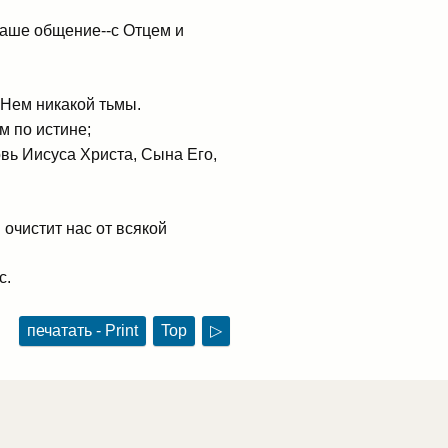
наше общение--с Отцем и
 Нем никакой тьмы.
м по истине;
овь Иисуса Христа, Сына Его,
 очистит нас от всякой
с.
печатать - Print
Top
▷