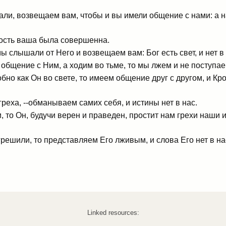
али, возвещаем вам, чтобы и вы имели общение с нами: а 
ость ваша была совершенна.
ы слышали от Него и возвещаем вам: Бог есть свет, и нет в
общение с Ним, а ходим во тьме, то мы лжем и не поступае
бно как Он во свете, то имеем общение друг с другом, и Кр
реха, --обманываем самих себя, и истины нет в нас.
то Он, будучи верен и праведен, простит нам грехи наши и
решили, то представляем Его лживым, и слова Его нет в на
Linked resources: