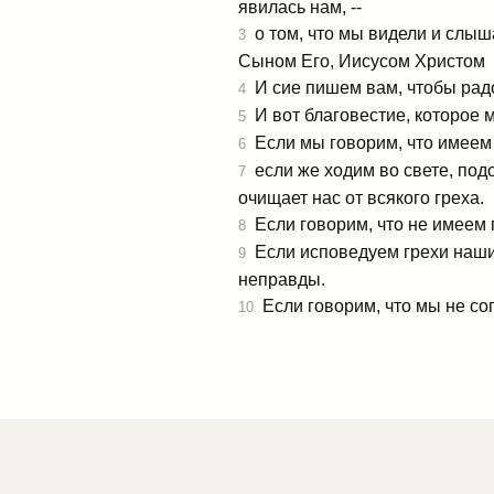
явилась нам, --
о том, что мы видели и слыш
3
Сыном Его, Иисусом Христом
И сие пишем вам, чтобы рад
4
И вот благовестие, которое м
5
Если мы говорим, что имеем 
6
если же ходим во свете, подо
7
очищает нас от всякого греха.
Если говорим, что не имеем г
8
Если исповедуем грехи наши, 
9
неправды.
Если говорим, что мы не сог
10