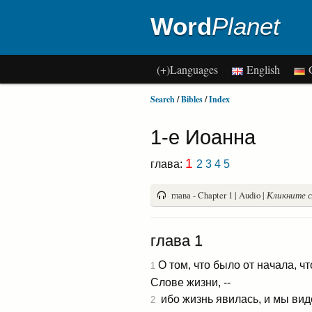
Word
Planet
(+)Languages
English
G
Search
/
Bibles
/
Index
1-e Иоанна
1
глава:
2
3
4
5
глава - Chapter 1 | Audio |
Кликните с
глава 1
О том, что было от начала, ч
1
Слове жизни, --
ибо жизнь явилась, и мы вид
2