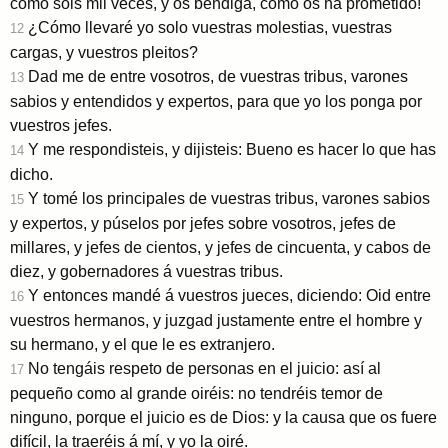
como sois mil veces, y os bendiga, como os ha prometido!
¿Cómo llevaré yo solo vuestras molestias, vuestras
12
cargas, y vuestros pleitos?
Dad me de entre vosotros, de vuestras tribus, varones
13
sabios y entendidos y expertos, para que yo los ponga por
vuestros jefes.
Y me respondisteis, y dijisteis: Bueno es hacer lo que has
14
dicho.
Y tomé los principales de vuestras tribus, varones sabios
15
y expertos, y púselos por jefes sobre vosotros, jefes de
millares, y jefes de cientos, y jefes de cincuenta, y cabos de
diez, y gobernadores á vuestras tribus.
Y entonces mandé á vuestros jueces, diciendo: Oid entre
16
vuestros hermanos, y juzgad justamente entre el hombre y
su hermano, y el que le es extranjero.
No tengáis respeto de personas en el juicio: así al
17
pequeño como al grande oiréis: no tendréis temor de
ninguno, porque el juicio es de Dios: y la causa que os fuere
difícil, la traeréis á mí, y yo la oiré.