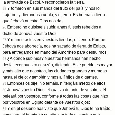
la arroyada de Escol, y reconocieron la tierra.
Y tomaron en sus manos del fruto del país, y nos lo
25
trajeron, y diéronnos cuenta, y dijeron: Es buena la tierra
que Jehová nuestro Dios nos da.
Empero no quisisteis subir, antes fuisteis rebeldes al
26
dicho de Jehová vuestro Dios;
Y murmurasteis en vuestras tiendas, diciendo: Porque
27
Jehová nos aborrecía, nos ha sacado de tierra de Egipto,
para entregarnos en mano del Amorrheo para destruirnos.
¿A dónde subimos? Nuestros hermanos han hecho
28
desfallecer nuestro corazón, diciendo: Este pueblo es mayor
y más alto que nosotros, las ciudades grandes y muradas
hasta el cielo; y también vimos allí hijos de gigantes.
Entonces os dije: No temáis, ni tengáis miedo de ellos.
29
Jehová vuestro Dios, el cual va delante de vosotros, él
30
peleará por vosotros, conforme á todas las cosas que hizo
por vosotros en Egipto delante de vuestros ojos;
Y en el desierto has visto que Jehová tu Dios te ha traído,
31
como trae el hombre á su hijo, por todo el camino que