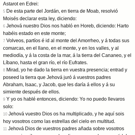
Astarot en Edrei:
De esta parte del Jordán, en tierra de Moab, resolvió
5
Moisés declarar esta ley, diciendo:
Jehová nuestro Dios nos habló en Horeb, diciendo: Harto
6
habéis estado en este monte;
Volveos, partíos é id al monte del Amorrheo, y á todas sus
7
comarcas, en el llano, en el monte, y en los valles, y al
mediodía, y á la costa de la mar, á la tierra del Cananeo, y el
Líbano, hasta el gran río, el río Eufrates.
Mirad, yo he dado la tierra en vuestra presencia; entrad y
8
poseed la tierra que Jehová juró á vuestros padres
Abraham, Isaac, y Jacob, que les daría á ellos y á su
simiente después de ellos.
Y yo os hablé entonces, diciendo: Yo no puedo llevaros
9
solo:
Jehová vuestro Dios os ha multiplicado, y he aquí sois
10
hoy vosotros como las estrellas del cielo en multitud.
Jehová Dios de vuestros padres añada sobre vosotros
11