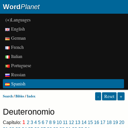
Word
Planet
(+)Languages
English
German
French
Italian
Portuguese
Russian
Spanish
-
Reset
+
Search
/
Bibles
/
Index
Deuteronomio
1
Capítulo:
2
3
4
5
6
7
8
9
10
11
12
13
14
15
16
17
18
19
20