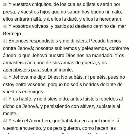
Y vuestros chiquitos, de los cuales dijisteis serán por
39
presa, y vuestros hijos que no saben hoy bueno ni malo,
ellos entrarán allá, y á ellos la daré, y ellos la heredarán.
Y vosotros volveos, y partíos al desierto camino del mar
40
Bermejo.
Entonces respondisteis y me dijisteis: Pecado hemos
41
contra Jehová; nosotros subiremos y pelearemos, conforme
á todo lo que Jehová nuestro Dios nos ha mandado. Y os
armasteis cada uno de sus armas de guerra, y os
apercibisteis para subir al monte.
Y Jehová me dijo: Diles: No subáis, ni peleéis, pues no
42
estoy entre vosotros; porque no seáis heridos delante de
vuestros enemigos.
Y os hablé, y no disteis oído; antes fuisteis rebeldes al
43
dicho de Jehová, y persistiendo con altivez, subisteis al
monte.
Y salió el Amorrheo, que habitaba en aquel monte, á
44
vuestro encuentro, y os persiguieron, como hacen las