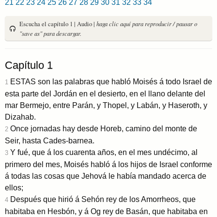
21
22
23
24
25
26
27
28
29
30
31
32
33
34
Escucha el capítulo 1 | Audio |
haga clic aquí para reproducir / pausar o
"save as" para descargar.
Capítulo 1
ESTAS son las palabras que habló Moisés á todo Israel de
1
esta parte del Jordán en el desierto, en el llano delante del
mar Bermejo, entre Parán, y Thopel, y Labán, y Haseroth, y
Dizahab.
Once jornadas hay desde Horeb, camino del monte de
2
Seir, hasta Cades-barnea.
Y fué, que á los cuarenta años, en el mes undécimo, al
3
primero del mes, Moisés habló á los hijos de Israel conforme
á todas las cosas que Jehová le había mandado acerca de
ellos;
Después que hirió á Sehón rey de los Amorrheos, que
4
habitaba en Hesbón, y á Og rey de Basán, que habitaba en