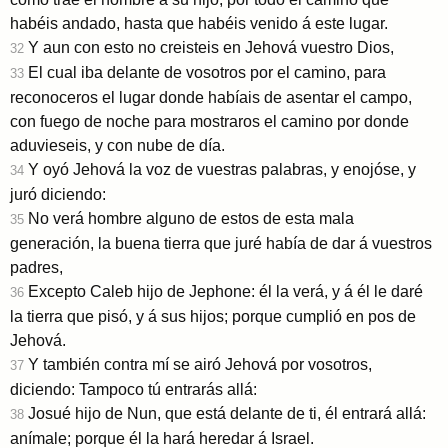
habéis andado, hasta que habéis venido á este lugar.
Y aun con esto no creisteis en Jehová vuestro Dios,
32
El cual iba delante de vosotros por el camino, para
33
reconoceros el lugar donde habíais de asentar el campo,
con fuego de noche para mostraros el camino por donde
aduvieseis, y con nube de día.
Y oyó Jehová la voz de vuestras palabras, y enojóse, y
34
juró diciendo:
No verá hombre alguno de estos de esta mala
35
generación, la buena tierra que juré había de dar á vuestros
padres,
Excepto Caleb hijo de Jephone: él la verá, y á él le daré
36
la tierra que pisó, y á sus hijos; porque cumplió en pos de
Jehová.
Y también contra mí se airó Jehová por vosotros,
37
diciendo: Tampoco tú entrarás allá:
Josué hijo de Nun, que está delante de ti, él entrará allá:
38
anímale; porque él la hará heredar á Israel.