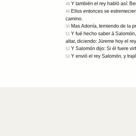
Y también el rey habló así: Be
48
Ellos entonces se estremecier
49
camino.
Mas Adonía, temiendo de la pre
50
Y fué hecho saber á Salomón, 
51
altar, diciendo: Júreme hoy el r
Y Salomón dijo: Si él fuere vir
52
Y envió el rey Salomón, y trajé
53