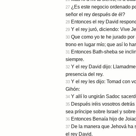
¿Es este negocio ordenado por 
27
señor el rey después de él?
Entonces el rey David respondi
28
Y el rey juró, diciendo: Vive 
29
Que como yo te he jurado por 
30
trono en lugar mío; que así lo ha
Entonces Bath-sheba se inclinó 
31
siempre.
Y el rey David dijo: Llamadme 
32
presencia del rey.
Y el rey les dijo: Tomad con v
33
Gihón:
Y allí lo ungirán Sadoc sacerdo
34
Después iréis vosotros detrás 
35
sea príncipe sobre Israel y sobre
Entonces Benaía hijo de Joiada
36
De la manera que Jehová ha si
37
el rey David.