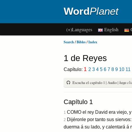
Word
Planet
(+)Languages
English
G
Search
/
Bibles
/
Index
1 de Reyes
1
Capítulo:
2
3
4
5
6
7
8
9
10
11
Escucha el capítulo 1 | Audio |
haga cli
Capítulo 1
COMO el rey David era viejo, y
1
Dijéronle por tanto sus siervos
2
duerma á su lado, y calentará á m