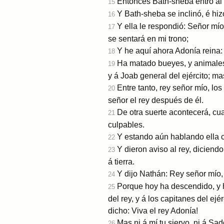
Entonces Bath-sheba entró al r
15
Y Bath-sheba se inclinó, é hizo
16
Y ella le respondió: Señor mío
17
se sentará en mi trono;
Y he aquí ahora Adonía reina: y
18
Ha matado bueyes, y animales 
19
y á Joab general del ejército; m
Entre tanto, rey señor mío, los
20
señor el rey después de él.
De otra suerte acontecerá, cu
21
culpables.
Y estando aún hablando ella co
22
Y dieron aviso al rey, diciendo
23
á tierra.
Y dijo Nathán: Rey señor mío,
24
Porque hoy ha descendido, y 
25
del rey, y á los capitanes del ej
dicho: ­Viva el rey Adonía!
Mas ni á mí tu siervo, ni á Sa
26