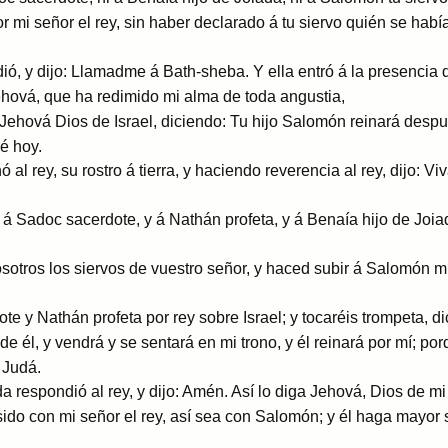
mi señor el rey, sin haber declarado á tu siervo quién se había
ó, y dijo: Llamadme á Bath-sheba. Y ella entró á la presencia de
Jehová, que ha redimido mi alma de toda angustia,
Jehová Dios de Israel, diciendo: Tu hijo Salomón reinará despué
ré hoy.
al rey, su rostro á tierra, y haciendo reverencia al rey, dijo: V
á Sadoc sacerdote, y á Nathán profeta, y á Benaía hijo de Joiad
osotros los siervos de vuestro señor, y haced subir á Salomón mi
te y Nathán profeta por rey sobre Israel; y tocaréis trompeta, d
de él, y vendrá y se sentará en mi trono, y él reinará por mí; p
 Judá.
 respondió al rey, y dijo: Amén. Así lo diga Jehová, Dios de mi 
do con mi señor el rey, así sea con Salomón; y él haga mayor s