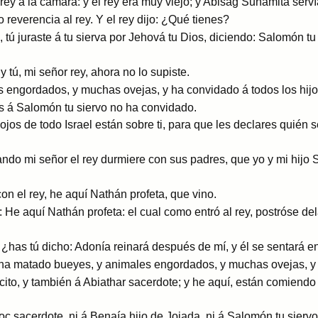
ey á la cámara: y el rey era muy viejo; y Abisag Sunamita servía
 reverencia al rey. Y el rey dijo: ¿Qué tienes?
, tú juraste á tu sierva por Jehová tu Dios, diciendo: Salomón tu
 tú, mi señor rey, ahora no lo supiste.
engordados, y muchas ovejas, y ha convidado á todos los hijos 
as á Salomón tu siervo no ha convidado.
 ojos de todo Israel están sobre ti, para que les declares quién 
ando mi señor el rey durmiere con sus padres, que yo y mi hij
n el rey, he aquí Nathán profeta, que vino.
: He aquí Nathán profeta: el cual como entró al rey, postróse del
 ¿has tú dicho: Adonía reinará después de mí, y él se sentará e
ha matado bueyes, y animales engordados, y muchas ovejas, y 
ército, y también á Abiathar sacerdote; y he aquí, están comiend
doc sacerdote, ni á Benaía hijo de Joiada, ni á Salomón tu sierv