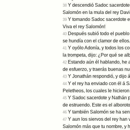
Y descendió Sadoc sacerdote, y
38
Salomón en la mula del rey David
Y tomando Sadoc sacerdote el c
39
Viva el rey Salomón!
Después subió todo el pueblo e
40
se hundía con el clamor de ellos
Y oyólo Adonía, y todos los 
41
la trompeta, dijo: ¿Por qué se a
Estando aún él hablando, he a
42
de esfuerzo, y traerás buenas n
Y Jonathán respondió, y dijo 
43
Y el rey ha enviado con él á S
44
Peletheos, los cuales le hicieron
Y Sadoc sacerdote y Nathán pro
45
de estruendo. Este es el alborot
Y también Salomón se ha senta
46
Y aun los siervos del rey han
47
Salomón más que tu nombre, y ha