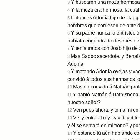
Y buscaron una moza hermosa por
3
Y la moza era hermosa, la cual 
4
Entonces Adonía hijo de Haggith
5
hombres que corriesen delante d
Y su padre nunca lo entristeci
6
habíalo engendrado después de
Y tenía tratos con Joab hijo de
7
Mas Sadoc sacerdote, y Benaía 
8
Adonía.
Y matando Adonía ovejas y vaca
9
convidó á todos sus hermanos los 
Mas no convidó á Nathán profe
10
Y habló Nathán á Bath-sheba 
11
nuestro señor?
Ven pues ahora, y toma mi cons
12
Ve, y entra al rey David, y di
13
y él se sentará en mi trono? ¿po
Y estando tú aún hablando con e
14