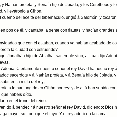
 Nathán profeta, y Benaía hijo de Joiada, y los Ceretheos y los
, y lleváronlo á Gihón.
uerno del aceite del tabernáculo, ungió á Salomón: y tocaron t
n pos de él, y cantaba la gente con flautas, y hacían grandes al
.
convidados que con él estaban, cuando ya habían acabado de c
lborota la ciudad con estruendo?
quí Jonathán hijo de Abiathar sacerdote vino, al cual dijo Adon
uevas.
á Adonía: Ciertamente nuestro señor el rey David ha hecho rey
adoc sacerdote y á Nathán profeta, y á Benaía hijo de Joiada, y
 subir en la mula del rey;
feta lo han ungido en Gihón por rey: y de allá han subido con a
o que habéis oído.
do en el trono del reino.
 venido á bendecir á nuestro señor el rey David, diciendo: Dio
ga mayor su trono que el tuyo. Y el rey adoró en la cama.