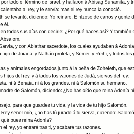
 todo el término de Israel, y hallaron á Abisag Sunamita, y tra
calentaba al rey, y le servía: mas el rey nunca la conoció.
 se levantó, diciendo: Yo reinaré. E hízose de carros y gente d
e él.
ó en todos sus días con decirle: ¿Por qué haces así? Y también 
 Absalom.
 Sarvia, y con Abiathar sacerdote, los cuales ayudaban á Adonía
hijo de Joiada, y Nathán profeta, y Semei, y Reihi, y todos los
s y animales engordados junto á la peña de Zoheleth, que está
hijos del rey, y á todos los varones de Judá, siervos del rey:
ta, ni á Benaía, ni á los grandes, ni á Salomón su hermano.
madre de Salomón, diciendo: ¿No has oído que reina Adonía hij
ejo, para que guardes tu vida, y la vida de tu hijo Salomón.
le: Rey señor mío, ¿no has tú jurado á tu sierva, diciendo: Salom
r qué pues reina Adonía?
l rey, yo entraré tras ti, y acabaré tus razones.