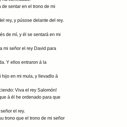
 de sentar en el trono de mi
l rey, y púsose delante del rey.
s de mí, y él se sentará en mi
iva mi señor el rey David para
a. Y ellos entraron á la
 hijo en mi mula, y llevadlo á
iciendo: ­Viva el rey Salomón!
orque á él he ordenado para que
señor el rey.
u trono que el trono de mi señor