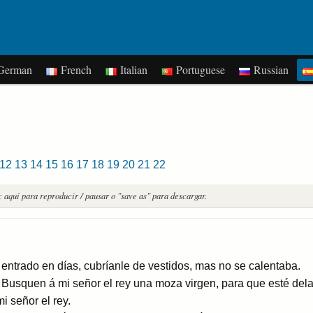
erman
French
Italian
Portuguese
Russian
12
13
14
15
16
17
18
19
20
21
22
c aquí para reproducir / pausar o "save as" para descargar.
 entrado en días, cubríanle de vestidos, mas no se calentaba.
: Busquen á mi señor el rey una moza virgen, para que esté delant
i señor el rey.