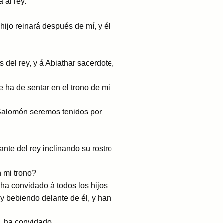
 al rey.
 hijo reinará después de mí, y él
del rey, y á Abiathar sacerdote,
se ha de sentar en el trono de mi
o Salomón seremos tenidos por
ante del rey inclinando su rostro
n mi trono?
ha convidado á todos los hijos
o y bebiendo delante de él, y han
o, ha convidado.