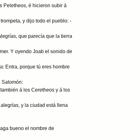
 Peletheos, é hicieron subir á
rompeta, y dijo todo el pueblo: ­
egrías, que parecía que la tierra
omer. Y oyendo Joab el sonido de
ía: Entra, porque tú eres hombre
 á Salomón:
 también á los Ceretheos y á los
legrías, y la ciudad está llena
s haga bueno el nombre de