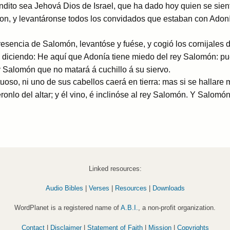
ndito sea Jehová Dios de Israel, que ha dado hoy quien se sient
on, y levantáronse todos los convidados que estaban con Adoní
sencia de Salomón, levantóse y fuése, y cogió los cornijales de
diciendo: He aquí que Adonía tiene miedo del rey Salomón: pue
ey Salomón que no matará á cuchillo á su siervo.
tuoso, ni uno de sus cabellos caerá en tierra: mas si se hallare m
ronlo del altar; y él vino, é inclinóse al rey Salomón. Y Salomón 
Linked resources:
Audio Bibles
|
Verses
|
Resources
|
Downloads
WordPlanet is a registered name of
A.B.I.
, a non-profit organization.
Contact
|
Disclaimer
|
Statement of Faith
|
Mission
|
Copyrights