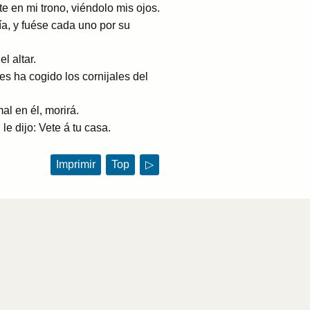
e en mi trono, viéndolo mis ojos.
a, y fuése cada uno por su
l altar.
s ha cogido los cornijales del
al en él, morirá.
le dijo: Vete á tu casa.
Imprimir
Top
▷