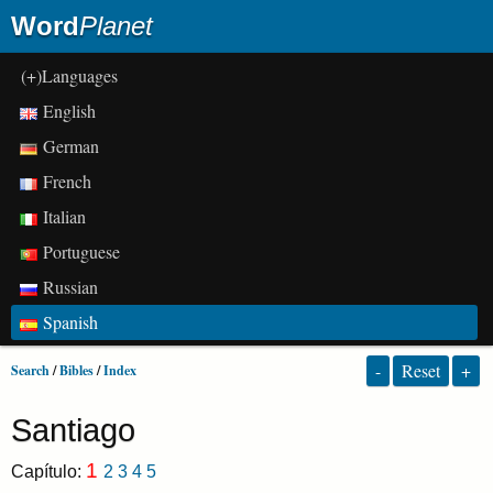
Word
Planet
(+)Languages
English
German
French
Italian
Portuguese
Russian
Spanish
-
Reset
+
Search
/
Bibles
/
Index
Santiago
1
Capítulo:
2
3
4
5