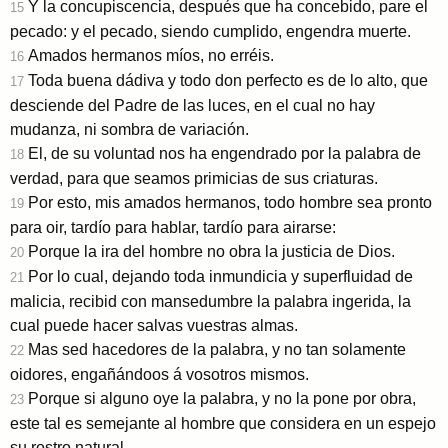
Y la concupiscencia, después que ha concebido, pare el
15
pecado: y el pecado, siendo cumplido, engendra muerte.
Amados hermanos míos, no erréis.
16
Toda buena dádiva y todo don perfecto es de lo alto, que
17
desciende del Padre de las luces, en el cual no hay
mudanza, ni sombra de variación.
El, de su voluntad nos ha engendrado por la palabra de
18
verdad, para que seamos primicias de sus criaturas.
Por esto, mis amados hermanos, todo hombre sea pronto
19
para oir, tardío para hablar, tardío para airarse:
Porque la ira del hombre no obra la justicia de Dios.
20
Por lo cual, dejando toda inmundicia y superfluidad de
21
malicia, recibid con mansedumbre la palabra ingerida, la
cual puede hacer salvas vuestras almas.
Mas sed hacedores de la palabra, y no tan solamente
22
oidores, engañándoos á vosotros mismos.
Porque si alguno oye la palabra, y no la pone por obra,
23
este tal es semejante al hombre que considera en un espejo
su rostro natural.