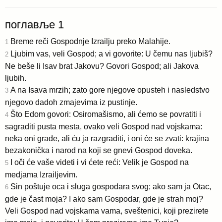
поглавље 1
Breme reči Gospodnje Izrailju preko Malahije.
1
Ljubim vas, veli Gospod; a vi govorite: U čemu nas ljubiš?
2
Ne beše li Isav brat Jakovu? Govori Gospod; ali Jakova
ljubih.
A na Isava mrzih; zato gore njegove opusteh i nasledstvo
3
njegovo dadoh zmajevima iz pustinje.
Što Edom govori: Osiromašismo, ali ćemo se povratiti i
4
sagraditi pusta mesta, ovako veli Gospod nad vojskama:
neka oni grade, ali ću ja razgraditi, i oni će se zvati: krajina
bezakonička i narod na koji se gnevi Gospod doveka.
I oči će vaše videti i vi ćete reći: Velik je Gospod na
5
medjama Izrailjevim.
Sin poštuje oca i sluga gospodara svog; ako sam ja Otac,
6
gde je čast moja? I ako sam Gospodar, gde je strah moj?
Veli Gospod nad vojskama vama, sveštenici, koji prezirete