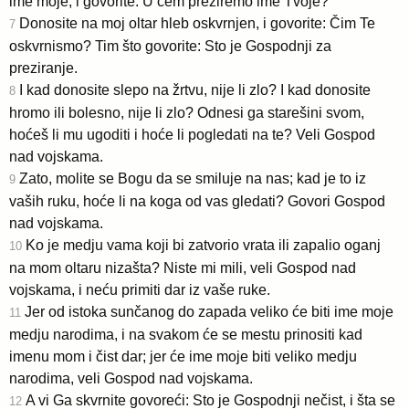
ime moje, i govorite: U čem preziremo ime Tvoje?
Donosite na moj oltar hleb oskvrnjen, i govorite: Čim Te
7
oskvrnismo? Tim što govorite: Sto je Gospodnji za
preziranje.
I kad donosite slepo na žrtvu, nije li zlo? I kad donosite
8
hromo ili bolesno, nije li zlo? Odnesi ga starešini svom,
hoćeš li mu ugoditi i hoće li pogledati na te? Veli Gospod
nad vojskama.
Zato, molite se Bogu da se smiluje na nas; kad je to iz
9
vaših ruku, hoće li na koga od vas gledati? Govori Gospod
nad vojskama.
Ko je medju vama koji bi zatvorio vrata ili zapalio oganj
10
na mom oltaru nizašta? Niste mi mili, veli Gospod nad
vojskama, i neću primiti dar iz vaše ruke.
Jer od istoka sunčanog do zapada veliko će biti ime moje
11
medju narodima, i na svakom će se mestu prinositi kad
imenu mom i čist dar; jer će ime moje biti veliko medju
narodima, veli Gospod nad vojskama.
A vi Ga skvrnite govoreći: Sto je Gospodnji nečist, i šta se
12