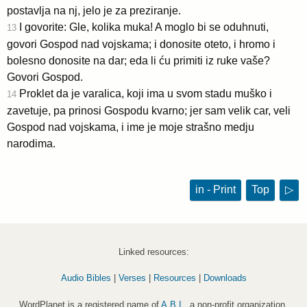
postavlja na nj, jelo je za preziranje.
I govorite: Gle, kolika muka! A moglo bi se oduhnuti,
13
govori Gospod nad vojskama; i donosite oteto, i hromo i
bolesno donosite na dar; eda li ću primiti iz ruke vaše?
Govori Gospod.
Proklet da je varalica, koji ima u svom stadu muško i
14
zavetuje, pa prinosi Gospodu kvarno; jer sam velik car, veli
Gospod nad vojskama, i ime je moje strašno medju
narodima.
in - Print
Top
▷
Linked resources:
Audio Bibles
|
Verses
|
Resources
|
Downloads
WordPlanet is a registered name of
A.B.I.
, a non-profit organization.