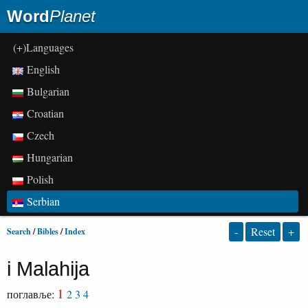
Word
Planet
(+)Languages
English
Bulgarian
Croatian
Czech
Hungarian
Polish
Serbian
-
Reset
+
Search
/
Bibles
/
Index
i Malahija
1
поглавље:
2
3
4