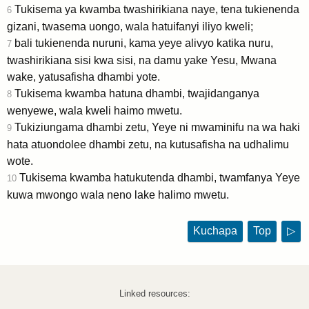
Tukisema ya kwamba twashirikiana naye, tena tukienenda
6
gizani, twasema uongo, wala hatuifanyi iliyo kweli;
bali tukienenda nuruni, kama yeye alivyo katika nuru,
7
twashirikiana sisi kwa sisi, na damu yake Yesu, Mwana
wake, yatusafisha dhambi yote.
Tukisema kwamba hatuna dhambi, twajidanganya
8
wenyewe, wala kweli haimo mwetu.
Tukiziungama dhambi zetu, Yeye ni mwaminifu na wa haki
9
hata atuondolee dhambi zetu, na kutusafisha na udhalimu
wote.
Tukisema kwamba hatukutenda dhambi, twamfanya Yeye
10
kuwa mwongo wala neno lake halimo mwetu.
Kuchapa
Top
▷
Linked resources: