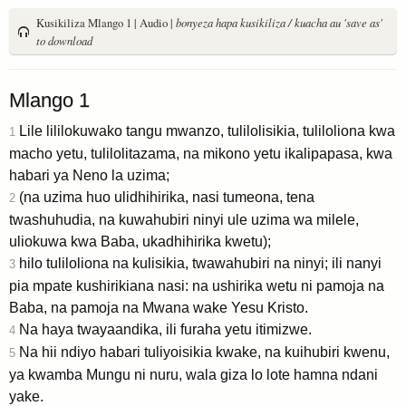
Kusikiliza Mlango 1 | Audio |
bonyeza hapa kusikiliza / kuacha au 'save as'
to download
Mlango 1
Lile lililokuwako tangu mwanzo, tulilolisikia, tuliloliona kwa
1
macho yetu, tulilolitazama, na mikono yetu ikalipapasa, kwa
habari ya Neno la uzima;
(na uzima huo ulidhihirika, nasi tumeona, tena
2
twashuhudia, na kuwahubiri ninyi ule uzima wa milele,
uliokuwa kwa Baba, ukadhihirika kwetu);
hilo tuliloliona na kulisikia, twawahubiri na ninyi; ili nanyi
3
pia mpate kushirikiana nasi: na ushirika wetu ni pamoja na
Baba, na pamoja na Mwana wake Yesu Kristo.
Na haya twayaandika, ili furaha yetu itimizwe.
4
Na hii ndiyo habari tuliyoisikia kwake, na kuihubiri kwenu,
5
ya kwamba Mungu ni nuru, wala giza lo lote hamna ndani
yake.