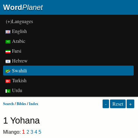
Word
Planet
(+)Languages
English
Arabic
Farsi
Hebrew
Swahili
Turkish
Urdu
-
Reset
+
Search
/
Bibles
/
Index
1 Yohana
1
Mlango:
2
3
4
5