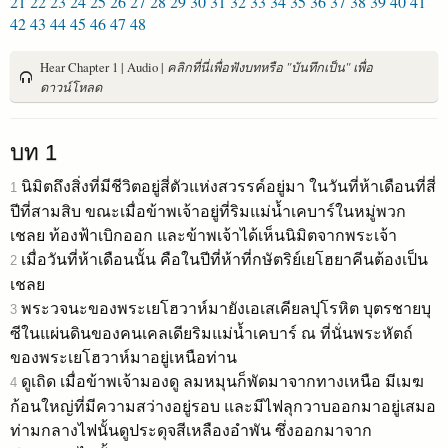
21
22
23
24
25
26
27
28
29
30
31
32
33
34
35
36
37
38
39
40
41
42
43
44
45
46
47
48
Hear Chapter 1 | Audio |
คลิกที่นี่เพื่อฟังบทหรือ "บันทึกเป็น" เพื่อ
ดาวน์โหลด
บท 1
นิมิตถึงสิ่งที่มีชีวิตอยู่สี่ตัวแห่งสวรรค์อยู่มา ในวันที่ห้าเดือนที่สี่
1
ปีที่สามสิบ ขณะเมื่อข้าพเจ้าอยู่ที่ริมแม่น้ำเคบาร์ในหมู่พวก
เชลย ท้องฟ้าเบิกออก และข้าพเจ้าได้เห็นนิมิตจากพระเจ้า
เมื่อวันที่ห้าเดือนนั้น คือในปีที่ห้าที่กษัตริย์เยโฮยาคีนต้องเป็น
2
เชลย
พระวจนะของพระเยโฮวาห์มายังเอเสเคียลปุโรหิต บุตรชายบุ
3
ซีในแผ่นดินของคนเคลเดียริมแม่น้ำเคบาร์ ณ ที่นั่นพระหัตถ์
ของพระเยโฮวาห์มาอยู่เหนือท่าน
ดูเถิด เมื่อข้าพเจ้ามองดู ลมหมุนก็พัดมาจากทางเหนือ มีเมฆ
4
ก้อนใหญ่ที่มีความสว่างอยู่รอบ และมีไฟลุกวาบออกมาอยู่เสมอ
ท่ามกลางไฟนั้นดูประดุจสีเหลืองอำพัน ซึ่งออกมาจาก