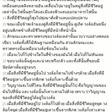
เหมือนคบเพลิงหลายอัน เคลื่อนไปมาอยู่ในหมู่สิ่งที่มีชีวิตอยู่
เหล่านั้น ไฟนั้นสุกใสและมีแสงฟ้าแลบออกมาจากไฟนั้น
สิ่งที่มีชีวิตอยู่ก็พุ่งไปพุ่งมาดั่งฟ้าแลบแปลบปลาบ
14
ขณะเมื่อข้าพเจ้ามองดูสิ่งที่มีชีวิตอยู่นั้น ดูเถิด วงล้ออันหนึ่ง
15
อยู่บนพิภพข้างสิ่งมีชีวิตอยู่ที่มีหน้าสี่หน้านั้น
ลักษณะและทรวดทรงของวงล้อเหล่านั้นแวบวาบอย่างพลอย
16
เขียว วงล้อทั้งสี่ก็มีสัณฐานเหมือนกัน ส่วนลักษณะและ
ทรวดทรงนั้นเหมือนวงล้อซ้อนในวงล้อ
เมื่อจะไปก็ไปข้างใดในสี่ข้างของมันได้ เมื่อไปก็ไม่หันเลย
17
ขอบวงล้อนั้นสูงและน่าสะพรึงกลัว และทั้งสี่นั้นที่ขอบมี
18
นัยน์ตาเต็มอยู่รอบๆ
เมื่อสิ่งที่มีชีวิตอยู่นั้นไป วงล้อก็ตามไปข้างๆด้วย เมื่อสิ่งที่มี
19
ชีวิตอยู่เหาะขึ้นจากพิภพ วงล้อก็เหาะขึ้นด้วย
วิญญาณจะไปที่ไหน สิ่งที่มีชีวิตอยู่นั้นก็ไป คือวิญญาณของ
20
มันไปที่นั่น และวงล้อนั้นก็เหาะตามไปด้วย เพราะว่าวิญญาณ
ของสิ่งที่มีชีวิตอยู่ได้อยู่ในวงล้อ
เมื่อสิ่งที่มีชีวิตอยู่ไป วงล้อก็ไปด้วย เมื่อสิ่งที่มีชีวิตอยู่หยุด วง
21
ล้อก็หยุด เมื่อสิ่งที่มีชีวิตอยู่เหาะขึ้นจากพิภพ วงล้อก็เหาะตาม