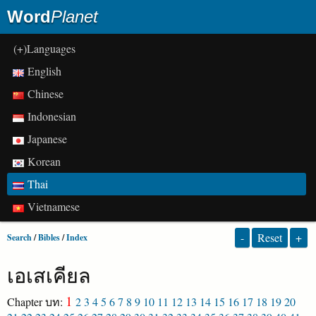
Word
Planet
(+)Languages
English
Chinese
Indonesian
Japanese
Korean
Thai
Vietnamese
-
Reset
+
Search
/
Bibles
/
Index
เอเสเคียล
1
Chapter บท:
2
3
4
5
6
7
8
9
10
11
12
13
14
15
16
17
18
19
20