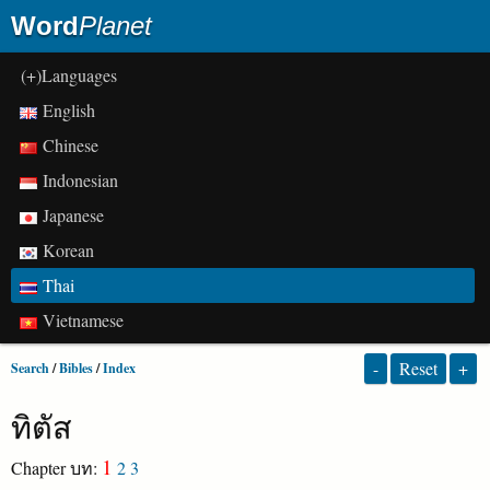
Word
Planet
(+)Languages
English
Chinese
Indonesian
Japanese
Korean
Thai
Vietnamese
-
Reset
+
Search
/
Bibles
/
Index
ทิตัส
1
Chapter บท:
2
3