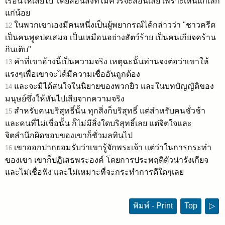
เรือนให้เสียไป โดยสอนสิ่งที่ไม่ควรจะสอนเลย เพราะเห็นแก่เล็ก
แก่น้อย
ในพวกเขาเองมีคนหนึ่งเป็นผู้พยากรณ์ได้กล่าวว่า "ชาวครีต
12
เป็นคนพูดปดเสมอ เป็นเหมือนอย่างสัตว์ร้าย เป็นคนเกียจคร้าน
กินเติบ"
คำที่เขาอ้างนี้เป็นความจริง เหตุฉะนั้นท่านจงต่อว่าเขาให้
13
แรงๆเพื่อเขาจะได้มีความเชื่ออันถูกต้อง
และจะมิได้สนใจในนิยายของพวกยิว และในบทบัญญัติของ
14
มนุษย์ซึ่งให้หันไปเสียจากความจริง
สำหรับคนบริสุทธิ์นั้น ทุกสิ่งก็บริสุทธิ์ แต่สำหรับคนชั่วช้า
15
และคนที่ไม่เชื่อนั้น ก็ไม่มีสิ่งใดบริสุทธิ์เลย แต่จิตใจและ
จิตสำนึกผิดชอบของเขาก็ชั่วมลทินไป
เขาออกปากยอมรับว่าเขารู้จักพระเจ้า แต่ว่าในการกระทำ
16
ของเขา เขาก็ปฏิเสธพระองค์ โดยการประพฤติตัวน่ารังเกียจ
และไม่เชื่อฟัง และไม่เหมาะที่จะกระทำการดีใดๆเลย
พิมพ์ - Print
Top
▷