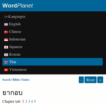
Word
Planet
(+)Languages
English
Chinese
Indonesian
Japanese
Korean
Thai
Vietnamese
-
Reset
+
Search
/
Bibles
/
Index
ยากอบ
1
Chapter บท:
2
3
4
5