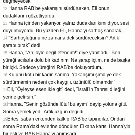
değmeyecek."
Hanna RAB'be yakarışını sürdürürken, Eli onun
12
dudaklarını gözetliyordu.
Hanna içinden yakarıyor, yalnız dudakları kımıldıyor, sesi
13
duyulmuyordu. Bu yüzden Eli, Hanna'yı sarhoş sanarak,
"Sarhoşluğunu ne zamana dek sürdüreceksin? Artık
14
şarabı bırak" dedi.
Hanna, "Ah, öyle değil efendim!" diye yanıtladı, "Ben
15
yüreği acılarla dolu bir kadınım. Ne şarap içtim, ne de başka
bir içki. Sadece yüreğimi RAB'be döküyordum.
Kulunu kötü bir kadın sanma. Yakarışımı şimdiye dek
16
sürdürmemin nedeni çok kaygılı, üzüntülü olmamdır."
Eli, "Öyleyse esenlikle git" dedi, "İsrail'in Tanrısı dileğini
17
yerine getirsin."
Hanna, "Senin gözünde lütuf bulayım" deyip yoluna gitti.
18
Sonra yemek yedi. Artık üzgün değildi.
Ertesi sabah erkenden kalkıp RAB'be tapındılar. Ondan
19
sonra Rama'daki evlerine döndüler. Elkana karısı Hanna'yla
birleşti ve RAB Hanna'yı anımsadı.