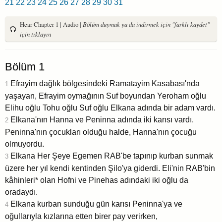
21
22
23
24
25
26
27
28
29
30
31
Hear Chapter 1 | Audio |
Bölüm duymak ya da indirmek için "farklı kaydet"
için tıklayın
Bölüm 1
Efrayim dağlık bölgesindeki Ramatayim Kasabası'nda
1
yaşayan, Efrayim oymağının Suf boyundan Yeroham oğlu
Elihu oğlu Tohu oğlu Suf oğlu Elkana adında bir adam vardı.
Elkana'nın Hanna ve Peninna adında iki karısı vardı.
2
Peninna'nın çocukları olduğu halde, Hanna'nın çocuğu
olmuyordu.
Elkana Her Şeye Egemen RAB'be tapınıp kurban sunmak
3
üzere her yıl kendi kentinden Şilo'ya giderdi. Eli'nin RAB'bin
kâhinleri* olan Hofni ve Pinehas adındaki iki oğlu da
oradaydı.
Elkana kurban sunduğu gün karısı Peninna'ya ve
4
oğullarıyla kızlarına etten birer pay verirken,