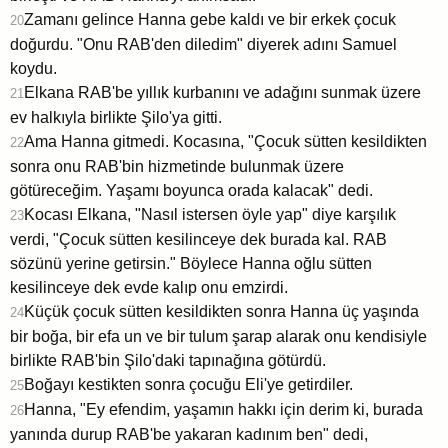
Zamanı gelince Hanna gebe kaldı ve bir erkek çocuk
20
doğurdu. "Onu RAB'den diledim" diyerek adını Samuel
koydu.
Elkana RAB'be yıllık kurbanını ve adağını sunmak üzere
21
ev halkıyla birlikte Şilo'ya gitti.
Ama Hanna gitmedi. Kocasına, "Çocuk sütten kesildikten
22
sonra onu RAB'bin hizmetinde bulunmak üzere
götüreceğim. Yaşamı boyunca orada kalacak" dedi.
Kocası Elkana, "Nasıl istersen öyle yap" diye karşılık
23
verdi, "Çocuk sütten kesilinceye dek burada kal. RAB
sözünü yerine getirsin." Böylece Hanna oğlu sütten
kesilinceye dek evde kalıp onu emzirdi.
Küçük çocuk sütten kesildikten sonra Hanna üç yaşında
24
bir boğa, bir efa un ve bir tulum şarap alarak onu kendisiyle
birlikte RAB'bin Şilo'daki tapınağına götürdü.
Boğayı kestikten sonra çocuğu Eli'ye getirdiler.
25
Hanna, "Ey efendim, yaşamın hakkı için derim ki, burada
26
yanında durup RAB'be yakaran kadınım ben" dedi,