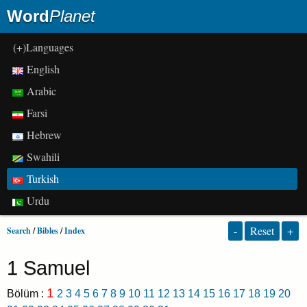
Word
Planet
(+)Languages
English
Arabic
Farsi
Hebrew
Swahili
Turkish
Urdu
-
Reset
+
Search
/
Bibles
/
Index
1 Samuel
1
Bölüm :
2
3
4
5
6
7
8
9
10
11
12
13
14
15
16
17
18
19
20