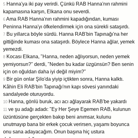
Hanna'ya iki pay verirdi. Çünkü RAB Hanna'nın rahmini
5
kapamasına karşın, Elkana onu severdi.
Ama RAB Hanna'nın rahmini kapadığından, kuması
6
Peninna Hanna'yı öfkelendirmek için ona sürekli sataşırdı.
Bu yıllarca böyle sürdü. Hanna RAB'bin Tapınağı'na her
7
gittiğinde kuması ona sataşırdı. Böylece Hanna ağlar, yemek
yemezdi.
Kocası Elkana, "Hanna, neden ağlıyorsun, neden yemek
8
yemiyorsun?" derdi, "Neden bu kadar üzgünsün? Ben senin
için on oğuldan daha iyi değil miyim?"
Bir gün onlar Şilo'da yiyip içtikten sonra, Hanna kalktı.
9
Kâhin Eli RAB'bin Tapınağı'nın kapı sövesi yanındaki
sandalyede oturuyordu.
Hanna, gönlü buruk, acı acı ağlayarak RAB'be yakardı
10
ve şu adağı adadı: "Ey Her Şeye Egemen RAB, kulunun
11
üzüntüsüne gerçekten bakıp beni anımsar, kulunu
unutmayıp bana bir erkek çocuk verirsen, yaşamı boyunca
onu sana adayacağım. Onun başına hiç ustura