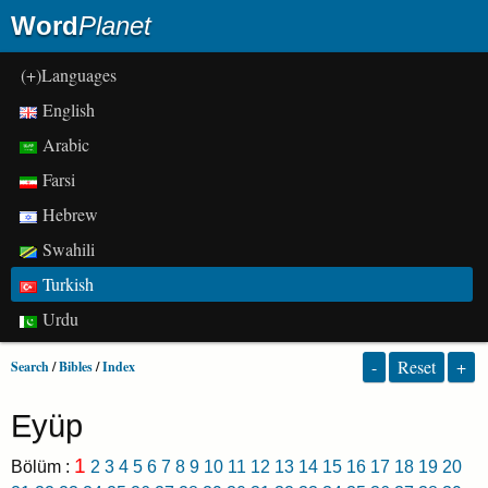
Word
Planet
(+)Languages
English
Arabic
Farsi
Hebrew
Swahili
Turkish
Urdu
-
Reset
+
Search
/
Bibles
/
Index
Eyüp
1
Bölüm :
2
3
4
5
6
7
8
9
10
11
12
13
14
15
16
17
18
19
20