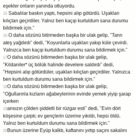
eşekler onların yanında otluyordu.
Sabalılar baskın yaptı, hepsini alıp götürdü. Uşakları
15
kılıçtan geçirdiler. Yalnız ben kaçıp kurtuldum sana durumu
bildirmek için."
O daha sözünü bitirmeden başka bir ulak gelip, "Tanrı
16
ateş yağdırdı" dedi, "Koyunlarla uşakları yakıp küle çevirdi.
Yalnızca ben kaçıp kurtuldum durumu sana bildirmek için."
O daha sözünü bitirmeden başka bir ulak gelip,
17
"Kildaniler* üç bölük halinde develere saldırdı" dedi,
"Hepsini alıp götürdüler, uşakları kılıçtan geçirdiler. Yalnızca
ben kurtuldum durumu sana bildirmek için."
O daha sözünü bitirmeden başka bir ulak gelip,
18
"Oğullarınla kızların ağabeylerinin evinde yemek yiyip şarap
içerken
ansızın çölden şiddetli bir rüzgar esti" dedi, "Evin dört
19
köşesine çarptı; ev gençlerin üzerine yıkıldı, hepsi öldü.
Yalnız ben kurtuldum durumu sana bildirmek için."
Bunun üzerine Eyüp kalktı, kaftanını yırtıp saçını sakalını
20