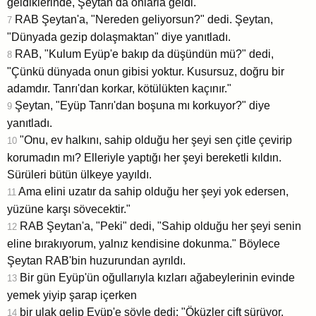
geldiklerinde, Şeytan da onlarla geldi.
RAB Şeytan'a, "Nereden geliyorsun?" dedi. Şeytan,
7
"Dünyada gezip dolaşmaktan" diye yanıtladı.
RAB, "Kulum Eyüp'e bakıp da düşündün mü?" dedi,
8
"Çünkü dünyada onun gibisi yoktur. Kusursuz, doğru bir
adamdır. Tanrı'dan korkar, kötülükten kaçınır."
Şeytan, "Eyüp Tanrı'dan boşuna mı korkuyor?" diye
9
yanıtladı.
"Onu, ev halkını, sahip olduğu her şeyi sen çitle çevirip
10
korumadın mı? Elleriyle yaptığı her şeyi bereketli kıldın.
Sürüleri bütün ülkeye yayıldı.
Ama elini uzatır da sahip olduğu her şeyi yok edersen,
11
yüzüne karşı sövecektir."
RAB Şeytan'a, "Peki" dedi, "Sahip olduğu her şeyi senin
12
eline bırakıyorum, yalnız kendisine dokunma." Böylece
Şeytan RAB'bin huzurundan ayrıldı.
Bir gün Eyüp'ün oğullarıyla kızları ağabeylerinin evinde
13
yemek yiyip şarap içerken
bir ulak gelip Eyüp'e şöyle dedi: "Öküzler çift sürüyor,
14