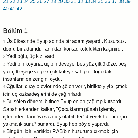
21
22
23
24
25
26
27
28
29
30
31
32
33
34
35
36
37
38
39
40
41
42
Bölüm 1
Ûs ülkesinde Eyüp adında bir adam yaşardı. Kusursuz,
1
doğru bir adamdı. Tanrı'dan korkar, kötülükten kaçınırdı.
Yedi oğlu, üç kızı vardı.
2
Yedi bin koyuna, üç bin deveye, beş yüz çift öküze, beş
3
yüz çift eşeğe ve pek çok köleye sahipti. Doğudaki
insanların en zengini oydu.
Oğulları sırayla evlerinde şölen verir, birlikte yiyip içmek
4
için üç kızkardeşlerini de çağırırlardı.
Bu şölen dönemi bitince Eyüp onları çağırtıp kutsardı.
5
Sabah erkenden kalkar, "Çocuklarım günah işlemiş,
içlerinden Tanrı'ya sövmüş olabilirler" diyerek her biri için
yakmalık sunu* sunardı. Eyüp hep böyle yapardı.
Bir gün ilahi varlıklar RAB'bin huzuruna çıkmak için
6