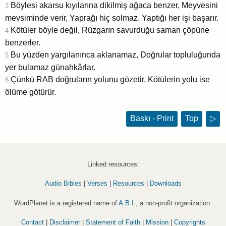
Böylesi akarsu kıyılarına dikilmiş ağaca benzer, Meyvesini
3
mevsiminde verir, Yaprağı hiç solmaz. Yaptığı her işi başarır.
Kötüler böyle değil, Rüzgarın savurduğu saman çöpüne
4
benzerler.
Bu yüzden yargılanınca aklanamaz, Doğrular topluluğunda
5
yer bulamaz günahkârlar.
Çünkü RAB doğruların yolunu gözetir, Kötülerin yolu ise
6
ölüme götürür.
Baskı - Print
Top
▷
Linked resources:
Audio Bibles
|
Verses
|
Resources
|
Downloads
WordPlanet is a registered name of
A.B.I.
, a non-profit organization.
Contact
|
Disclaimer
|
Statement of Faith
|
Mission
|
Copyrights