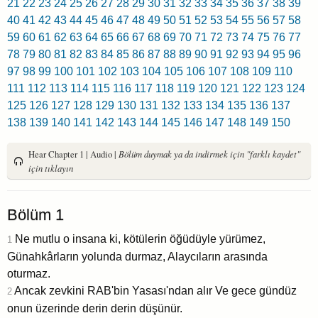
21
22
23
24
25
26
27
28
29
30
31
32
33
34
35
36
37
38
39
40
41
42
43
44
45
46
47
48
49
50
51
52
53
54
55
56
57
58
59
60
61
62
63
64
65
66
67
68
69
70
71
72
73
74
75
76
77
78
79
80
81
82
83
84
85
86
87
88
89
90
91
92
93
94
95
96
97
98
99
100
101
102
103
104
105
106
107
108
109
110
111
112
113
114
115
116
117
118
119
120
121
122
123
124
125
126
127
128
129
130
131
132
133
134
135
136
137
138
139
140
141
142
143
144
145
146
147
148
149
150
Hear Chapter 1 | Audio |
Bölüm duymak ya da indirmek için "farklı kaydet"
için tıklayın
Bölüm 1
Ne mutlu o insana ki, kötülerin öğüdüyle yürümez,
1
Günahkârların yolunda durmaz, Alaycıların arasında
oturmaz.
Ancak zevkini RAB'bin Yasası'ndan alır Ve gece gündüz
2
onun üzerinde derin derin düşünür.