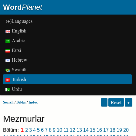
Word
Planet
(+)Languages
English
Arabic
Farsi
Hebrew
Swahili
Turkish
Urdu
-
Reset
+
Search
/
Bibles
/
Index
Mezmurlar
1
Bölüm :
2
3
4
5
6
7
8
9
10
11
12
13
14
15
16
17
18
19
20