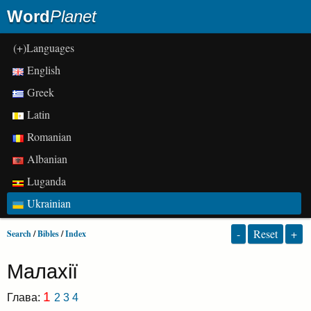
Word
Planet
(+)Languages
English
Greek
Latin
Romanian
Albanian
Luganda
Ukrainian
-
Reset
+
Search
/
Bibles
/
Index
Малахії
1
Глава:
2
3
4