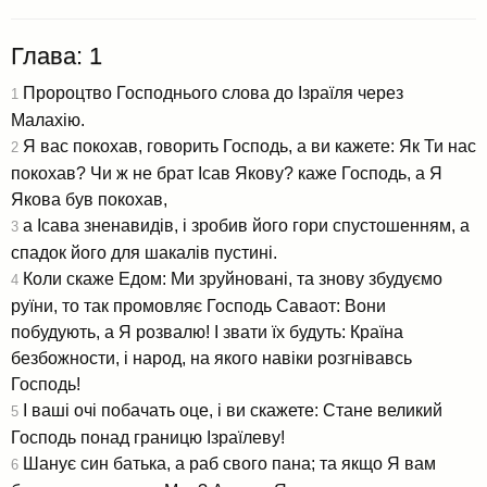
Глава: 1
Пророцтво Господнього слова до Ізраїля через
1
Малахію.
Я вас покохав, говорить Господь, а ви кажете: Як Ти нас
2
покохав? Чи ж не брат Ісав Якову? каже Господь, а Я
Якова був покохав,
а Ісава зненавидів, і зробив його гори спустошенням, а
3
спадок його для шакалів пустині.
Коли скаже Едом: Ми зруйновані, та знову збудуємо
4
руїни, то так промовляє Господь Саваот: Вони
побудують, а Я розвалю! І звати їх будуть: Країна
безбожности, і народ, на якого навіки розгнівавсь
Господь!
І ваші очі побачать оце, і ви скажете: Стане великий
5
Господь понад границю Ізраїлеву!
Шанує син батька, а раб свого пана; та якщо Я вам
6