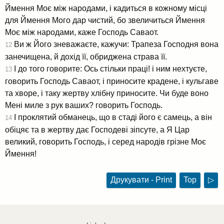
Ймення Моє між народами, і кадиться в кожному місці
для Ймення Мого дар чистий, бо звеличиться Ймення
Моє між народами, каже Господь Саваот.
Ви ж Його зневажаєте, кажучи: Трапеза Господня вона
12
занечищена, й дохід її, обриджена страва її.
І до того говорите: Ось стільки праці! і ним нехтуєте,
13
говорить Господь Саваот, і приносите крадене, і кульгаве
та хворе, і таку жертву хлібну приносите. Чи буде воно
Мені миле з рук ваших? говорить Господь.
І проклятий обманець, що в стаді його є самець, а він
14
обіцяє та в жертву дає Господеві зіпсуте, а Я Цар
великий, говорить Господь, і серед народів грізне Моє
Ймення!
Друкувати - Print
Top
▷