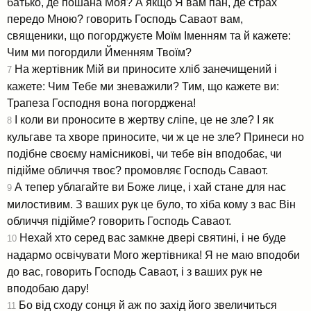
батько, де пошана Моя? А якщо Я вам пан, де страх
передо Мною? говорить Господь Саваот вам,
священики, що погорджуєте Моїм Іменням та й кажете:
Чим ми погордили Йменням Твоїм?
На жертівник Мій ви приносите хліб занечищений і
7
кажете: Чим Тебе ми зневажили? Тим, що кажете ви:
Трапеза Господня вона погорджена!
І коли ви проносите в жертву сліпе, це не зле? І як
8
кульгаве та хворе приносите, чи ж це не зле? Принеси но
подібне своєму намісникові, чи тебе він вподобає, чи
підійме обличчя твоє? промовляє Господь Саваот.
А тепер ублагайте ви Боже лице, і хай стане для нас
9
милостивим. З ваших рук це було, то хіба кому з вас Він
обличчя підійме? говорить Господь Саваот.
Нехай хто серед вас замкне двері святині, і не буде
10
надармо освічувати Мого жертівника! Я не маю вподоби
до вас, говорить Господь Саваот, і з ваших рук не
вподобаю дару!
Бо від сходу сонця й аж по захід його звеличиться
11