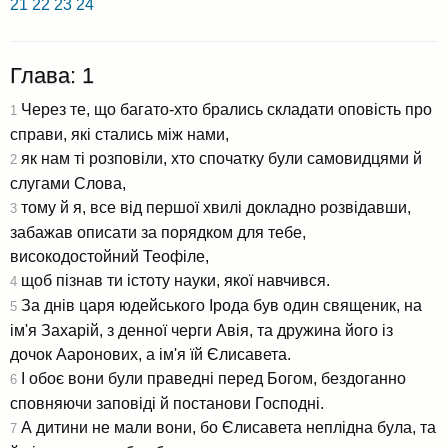
21
22
23
24
Глава: 1
Через те, що багато-хто брались складати оповість про
1
справи, які стались між нами,
як нам ті розповіли, хто спочатку були самовидцями й
2
слугами Слова,
тому й я, все від першої хвилі докладно розвідавши,
3
забажав описати за порядком для тебе,
високодостойний Теофіле,
щоб пізнав ти істоту науки, якої навчився.
4
За днів царя юдейського Ірода був один священик, на
5
ім'я Захарій, з денної черги Авія, та дружина його із
дочок Ааронових, а ім'я їй Єлисавета.
І обоє вони були праведні перед Богом, бездоганно
6
сповняючи заповіді й постанови Господні.
А дитини не мали вони, бо Єлисавета неплідна була, та
7