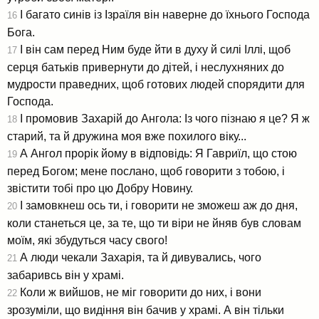
І багато синів із Ізраїля він наверне до їхнього Господа
16
Бога.
І він сам перед Ним буде йти в духу й силі Іллі, щоб
17
серця батьків привернути до дітей, і неслухняних до
мудрости праведних, щоб готових людей спорядити для
Господа.
І промовив Захарій до Ангола: Із чого пізнаю я це? Я ж
18
старий, та й дружина моя вже похилого віку...
А Ангол прорік йому в відповідь: Я Гавриїл, що стою
19
перед Богом; мене послано, щоб говорити з тобою, і
звістити тобі про цю Добру Новину.
І замовкнеш ось ти, і говорити не зможеш аж до дня,
20
коли станеться це, за те, що ти віри не йняв був словам
моїм, які збудуться часу свого!
А люди чекали Захарія, та й дивувались, чого
21
забаривсь він у храмі.
Коли ж вийшов, не міг говорити до них, і вони
22
зрозуміли, що видіння він бачив у храмі. А він тільки