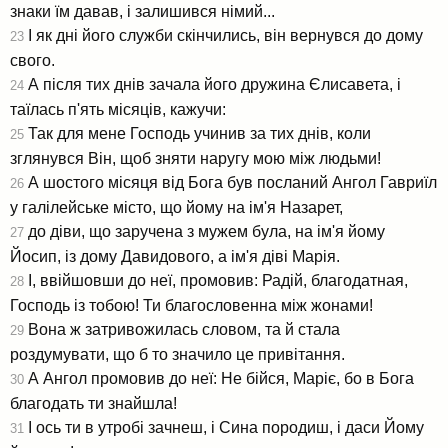
знаки їм давав, і залишився німий...
І як дні його служби скінчились, він вернувся до дому
23
свого.
А після тих днів зачала його дружина Єлисавета, і
24
таїлась п'ять місяців, кажучи:
Так для мене Господь учинив за тих днів, коли
25
зглянувся Він, щоб зняти наругу мою між людьми!
А шостого місяця від Бога був посланий Ангол Гавриїл
26
у галілейське місто, що йому на ім'я Назарет,
до діви, що заручена з мужем була, на ім'я йому
27
Йосип, із дому Давидового, а ім'я діві Марія.
І, ввійшовши до неї, промовив: Радій, благодатная,
28
Господь із тобою! Ти благословенна між жонами!
Вона ж затривожилась словом, та й стала
29
роздумувати, що б то значило це привітання.
А Ангол промовив до неї: Не бійся, Маріє, бо в Бога
30
благодать ти знайшла!
І ось ти в утробі зачнеш, і Сина породиш, і даси Йому
31