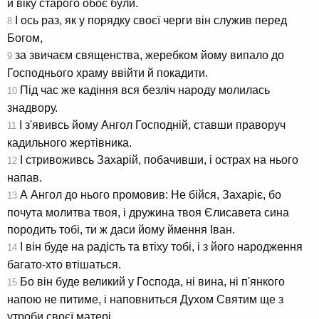
й віку старого обоє були.
І ось раз, як у порядку своєї черги він служив перед
8
Богом,
за звичаєм священства, жеребком йому випало до
9
Господнього храму ввійти й покадити.
Під час же кадіння вся безліч народу молилась
10
знадвору.
І з'явивсь йому Ангол Господній, ставши праворуч
11
кадильного жертівника.
І стривоживсь Захарій, побачивши, і острах на нього
12
напав.
А Ангол до нього промовив: Не бійся, Захаріє, бо
13
почута молитва твоя, і дружина твоя Єлисавета сина
породить тобі, ти ж даси йому ймення Іван.
І він буде на радість та втіху тобі, і з його народження
14
багато-хто втішаться.
Бо він буде великий у Господа, ні вина, ні п'янкого
15
напою не питиме, і наповниться Духом Святим ще з
утроби своєї матері.