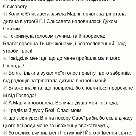
Єлисавету.
Коли ж Єлисавета зачула Маріїн привіт, затріпотала
41
дитина в утробі її. І Єлисавета наповнилась Духом
Святим,
і скрикнула голосом гучним, та й прорекла:
42
Благословенна Ти між жонами, і благословенний Плід
утроби твоєї!
І звідкіля мені це, що до мене прийшла мати мого
43
Господа?
Бо як тільки в вухах моїх голос привіту твого забринів,
44
від радощів затріпотала дитина в утробі моїй!
Блаженна ж та, що повірила, бо сповниться проречене
45
їй від Господа!
А Марія промовила: Величає душа моя Господа,
46
і радіє мій дух у Бозі, Спасі моїм,
47
що зглянувся Він на покору Своєї раби, бо ось від часу
48
цього всі роди мене за блаженну вважатимуть,
бо велике вчинив мені Потужний! Його ж Імення святе,
49