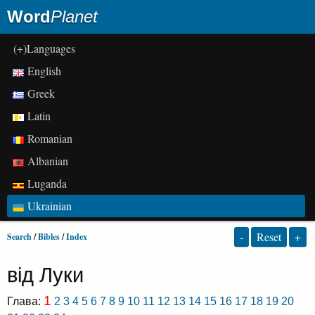
Word
Planet
(+)Languages
English
Greek
Latin
Romanian
Albanian
Luganda
Ukrainian
-
Reset
+
Search
/
Bibles
/
Index
від Луки
1
Глава:
2
3
4
5
6
7
8
9
10
11
12
13
14
15
16
17
18
19
20