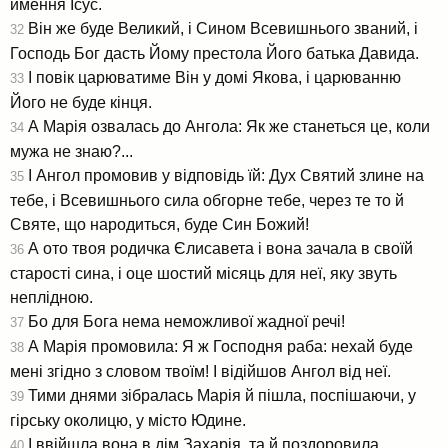
ймення Ісус.
Він же буде Великий, і Сином Всевишнього званий, і
32
Господь Бог дасть Йому престола Його батька Давида.
І повік царюватиме Він у домі Якова, і царюванню
33
Його не буде кінця.
А Марія озвалась до Ангола: Як же станеться це, коли
34
мужа не знаю?...
І Ангол промовив у відповідь їй: Дух Святий злине на
35
тебе, і Всевишнього сила обгорне тебе, через те то й
Святе, що народиться, буде Син Божий!
А ото твоя родичка Єлисавета і вона зачала в своїй
36
старості сина, і оце шостий місяць для неї, яку звуть
неплідною.
Бо для Бога нема неможливої жадної речі!
37
А Марія промовила: Я ж Господня раба: нехай буде
38
мені згідно з словом твоїм! І відійшов Ангол від неї.
Тими днями зібралась Марія й пішла, поспішаючи, у
39
гірську околицю, у місто Юдине.
І ввійшла вона в дім Захарія, та й поздоровила
40