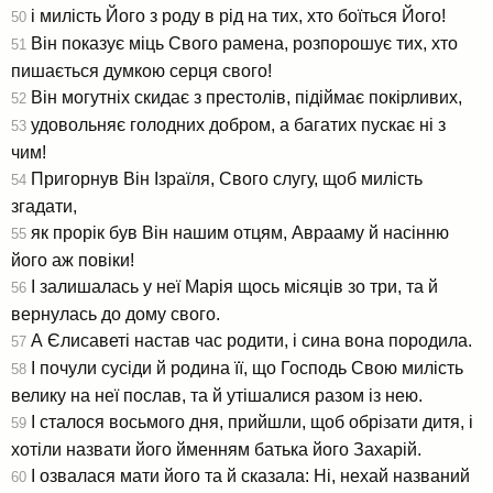
і милість Його з роду в рід на тих, хто боїться Його!
50
Він показує міць Свого рамена, розпорошує тих, хто
51
пишається думкою серця свого!
Він могутніх скидає з престолів, підіймає покірливих,
52
удовольняє голодних добром, а багатих пускає ні з
53
чим!
Пригорнув Він Ізраїля, Свого слугу, щоб милість
54
згадати,
як прорік був Він нашим отцям, Аврааму й насінню
55
його аж повіки!
І залишалась у неї Марія щось місяців зо три, та й
56
вернулась до дому свого.
А Єлисаветі настав час родити, і сина вона породила.
57
І почули сусіди й родина її, що Господь Свою милість
58
велику на неї послав, та й утішалися разом із нею.
І сталося восьмого дня, прийшли, щоб обрізати дитя, і
59
хотіли назвати його йменням батька його Захарій.
І озвалася мати його та й сказала: Ні, нехай названий
60