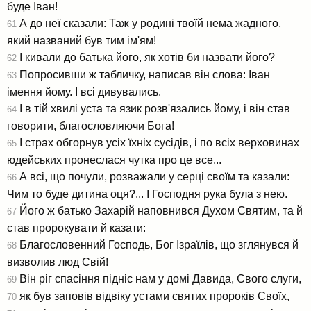
буде Іван!
А до неї сказали: Таж у родині твоїй нема жадного,
61
який названий був тим ім'ям!
І кивали до батька його, як хотів би назвати його?
62
Попросивши ж табличку, написав він слова: Іван
63
імення йому. І всі дивувались.
І в тій хвилі уста та язик розв'язались йому, і він став
64
говорити, благословляючи Бога!
І страх обгорнув усіх їхніх сусідів, і по всіх верховинах
65
юдейських пронеслася чутка про це все...
А всі, що почули, розважали у серці своїм та казали:
66
Чим то буде дитина оця?... І Господня рука була з нею.
Його ж батько Захарій наповнився Духом Святим, та й
67
став пророкувати й казати:
Благословенний Господь, Бог Ізраїлів, що зглянувся й
68
визволив люд Свій!
Він ріг спасіння підніс нам у домі Давида, Свого слуги,
69
як був заповів відвіку устами святих пророків Своїх,
70