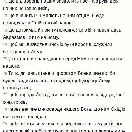
що від ворогів наших визволить нас, та з руки всіх
71
наших ненависників,
що вчинить Він милість нашим отцям, і буде
72
пригадувати Свій святий заповіт,
що дотримає й нам ту присягу, якою Він присягавсь
73
Авраамові, отцю нашому,
щоб ми, визволившись із руки ворогів, служили
74
безстрашно Йому
у святості й праведності перед Ним по всі дні життя
75
нашого.
Ти ж, дитино, станеш пророком Всевишнього, бо
76
будеш ходити перед Господом, щоб дорогу Йому
приготувати,
щоб народу Його дати пізнати спасіння у відпущенні
77
їхніх гріхів,
через велике милосердя нашого Бога, що ним Схід із
78
висоти нас відвідав,
щоб світити всім тим, хто перебуває в темряві й тіні
79
смертельній, щоб спрямувати наші ноги на дорогу миру!