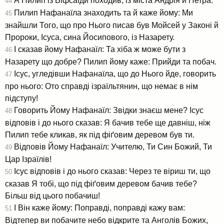
А Пилип із Віфсаїди походив, із міста Андрія й Петра.
44
Пилип Нафанаїла знаходить та й каже йому: Ми
45
знайшли Того, що про Нього писав був Мойсей у Законі й
Пророки, Ісуса, сина Йосипового, із Назарету.
І сказав йому Нафанаїл: Та хіба ж може бути з
46
Назарету що добре? Пилип йому каже: Прийди та побач.
Ісус, угледівши Нафанаїла, що до Нього йде, говорить
47
про нього: Ото справді ізраїльтянин, що немає в нім
підступу!
Говорить Йому Нафанаїл: Звідки знаєш мене? Ісус
48
відповів і до нього сказав: Я бачив тебе ще давніш, ніж
Пилип тебе кликав, як під фіґовим деревом був ти.
Відповів Йому Нафанаїл: Учителю, Ти Син Божий, Ти
49
Цар Ізраїлів!
Ісус відповів і до нього сказав: Через те віриш ти, що
50
сказав Я тобі, що під фіґовим деревом бачив тебе?
Більш від цього побачиш!
І Він каже йому: Поправді, поправді кажу вам:
51
Відтепер ви побачите небо відкрите та Анголів Божих,