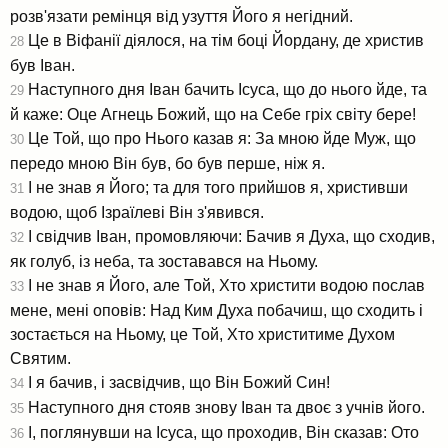
розв'язати ремінця від узуття Його я негідний.
Це в Віфанії діялося, на тім боці Йордану, де христив
28
був Іван.
Наступного дня Іван бачить Ісуса, що до нього йде, та
29
й каже: Оце Агнець Божий, що на Себе гріх світу бере!
Це Той, що про Нього казав я: За мною йде Муж, що
30
передо мною Він був, бо був перше, ніж я.
І не знав я Його; та для того прийшов я, христивши
31
водою, щоб Ізраїлеві Він з'явився.
І свідчив Іван, промовляючи: Бачив я Духа, що сходив,
32
як голуб, із неба, та зоставався на Ньому.
І не знав я Його, але Той, Хто христити водою послав
33
мене, мені оповів: Над Ким Духа побачиш, що сходить і
зостається на Ньому, це Той, Хто христитиме Духом
Святим.
І я бачив, і засвідчив, що Він Божий Син!
34
Наступного дня стояв знову Іван та двоє з учнів його.
35
І, поглянувши на Ісуса, що проходив, Він сказав: Ото
36