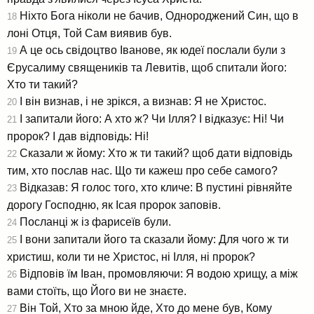
Ніхто Бога ніколи не бачив, Однороджений Син, що в
18
лоні Отця, Той Сам виявив був.
А це ось свідоцтво Іванове, як юдеї послали були з
19
Єрусалиму священиків та Левитів, щоб спитали його:
Хто ти такий?
І він визнав, і не зрікся, а визнав: Я не Христос.
20
І запитали його: А хто ж? Чи Ілля? І відказує: Ні! Чи
21
пророк? І дав відповідь: Ні!
Сказали ж йому: Хто ж ти такий? щоб дати відповідь
22
тим, хто послав нас. Що ти кажеш про себе самого?
Відказав: Я голос того, хто кличе: В пустині рівняйте
23
дорогу Господню, як Ісая пророк заповів.
Посланці ж із фарисеїв були.
24
І вони запитали його та сказали йому: Для чого ж ти
25
христиш, коли ти не Христос, ні Ілля, ні пророк?
Відповів їм Іван, промовляючи: Я водою хрищу, а між
26
вами стоїть, що Його ви не знаєте.
Він Той, Хто за мною йде, Хто до мене був, Кому
27