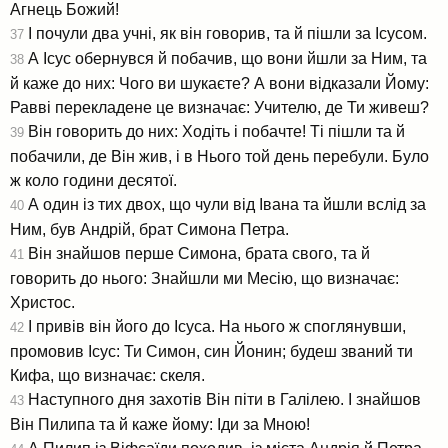
Агнець Божий!
І почули два учні, як він говорив, та й пішли за Ісусом.
37
А Ісус обернувся й побачив, що вони йшли за Ним, та
38
й каже до них: Чого ви шукаєте? А вони відказали Йому:
Равві перекладене це визначає: Учителю, де Ти живеш?
Він говорить до них: Ходіть і побачте! Ті пішли та й
39
побачили, де Він жив, і в Нього той день перебули. Було
ж коло години десятої.
А один із тих двох, що чули від Івана та йшли вслід за
40
Ним, був Андрій, брат Симона Петра.
Він знайшов перше Симона, брата свого, та й
41
говорить до нього: Знайшли ми Месію, що визначає:
Христос.
І привів він його до Ісуса. На нього ж споглянувши,
42
промовив Ісус: Ти Симон, син Йонин; будеш званий ти
Кифа, що визначає: скеля.
Наступного дня захотів Він піти в Галілею. І знайшов
43
Він Пилипа та й каже йому: Іди за Мною!