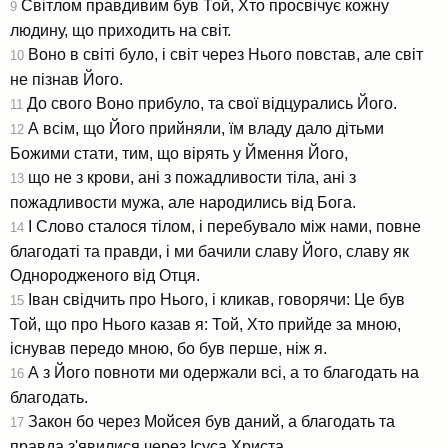
Світлом правдивим був Той, Хто просвічує кожну
9
людину, що приходить на світ.
Воно в світі було, і світ через Нього повстав, але світ
10
не пізнав Його.
До свого Воно прибуло, та свої відцурались Його.
11
А всім, що Його прийняли, їм владу дало дітьми
12
Божими стати, тим, що вірять у Ймення Його,
що не з крови, ані з пожадливости тіла, ані з
13
пожадливости мужа, але народились від Бога.
І Слово сталося тілом, і перебувало між нами, повне
14
благодаті та правди, і ми бачили славу Його, славу як
Однородженого від Отця.
Іван свідчить про Нього, і кликав, говорячи: Це був
15
Той, що про Нього казав я: Той, Хто прийде за мною,
існував передо мною, бо був перше, ніж я.
А з Його повноти ми одержали всі, а то благодать на
16
благодать.
Закон бо через Мойсея був даний, а благодать та
17
правда з'явилися через Ісуса Христа.