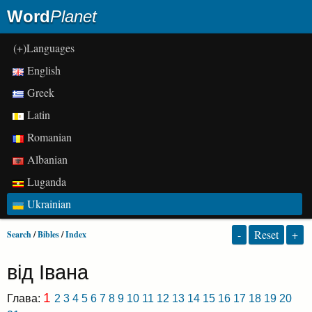
Word
Planet
(+)Languages
English
Greek
Latin
Romanian
Albanian
Luganda
Ukrainian
-
Reset
+
Search
/
Bibles
/
Index
від Івана
1
Глава:
2
3
4
5
6
7
8
9
10
11
12
13
14
15
16
17
18
19
20