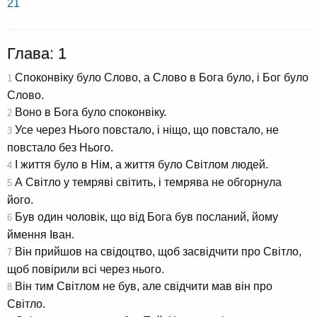
21
Глава: 1
Споконвіку було Слово, а Слово в Бога було, і Бог було
1
Слово.
Воно в Бога було споконвіку.
2
Усе через Нього повстало, і ніщо, що повстало, не
3
повстало без Нього.
І життя було в Нім, а життя було Світлом людей.
4
А Світло у темряві світить, і темрява не обгорнула
5
його.
Був один чоловік, що від Бога був посланий, йому
6
ймення Іван.
Він прийшов на свідоцтво, щоб засвідчити про Світло,
7
щоб повірили всі через нього.
Він тим Світлом не був, але свідчити мав він про
8
Світло.