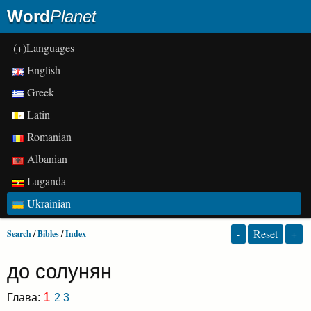
Word
Planet
(+)Languages
English
Greek
Latin
Romanian
Albanian
Luganda
Ukrainian
-
Reset
+
Search
/
Bibles
/
Index
до солунян
1
Глава:
2
3