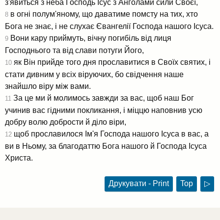
з'явиться з неба Господь Ісус з Анголами сили Своєї,
в огні полум'яному, що даватиме помсту на тих, хто
8
Бога не знає, і не слухає Євангелії Господа нашого Ісуса.
Вони кару приймуть, вічну погибіль від лиця
9
Господнього та від слави потуги Його,
як Він прийде того дня прославитися в Своїх святих, і
10
стати дивним у всіх віруючих, бо свідчення наше
знайшло віру між вами.
За це ми й молимось завжди за вас, щоб наш Бог
11
учинив вас гідними покликання, і міццю наповнив усю
добру волю добрости й діло віри,
щоб прославилося Ім'я Господа нашого Ісуса в вас, а
12
ви в Ньому, за благодаттю Бога нашого й Господа Ісуса
Христа.
Друкувати - Print
Top
▷