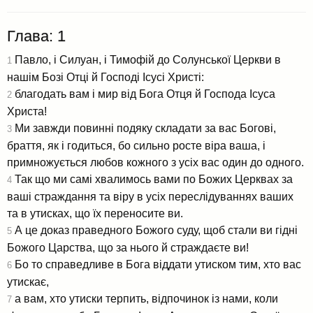
Глава: 1
Павло, і Силуан, і Тимофій до Солунської Церкви в
1
нашім Бозі Отці й Господі Ісусі Христі:
благодать вам і мир від Бога Отця й Господа Ісуса
2
Христа!
Ми завжди повинні подяку складати за вас Богові,
3
браття, як і годиться, бо сильно росте віра ваша, і
примножується любов кожного з усіх вас один до одного.
Так що ми самі хвалимось вами по Божих Церквах за
4
ваші страждання та віру в усіх переслідуваннях ваших
та в утисках, що їх переносите ви.
А це доказ праведного Божого суду, щоб стали ви гідні
5
Божого Царства, що за нього й страждаєте ви!
Бо то справедливе в Бога віддати утиском тим, хто вас
6
утискає,
а вам, хто утиски терпить, відпочинок із нами, коли
7