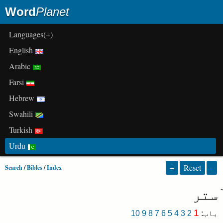
Word
Planet
(+)Languages
English
Arabic
Farsi
Hebrew
Swahili
Turkish
Urdu
+
Reset
-
Search
/
Bibles
/
Index
ٓستر
1
باب
:
2
3
4
5
6
7
8
9
10