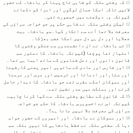
کہ وشتی ملکہ کو شاہی تاج پہنا کر بادشاہ کے حضور
11
لائیں تاکہ اسکا جمال لوگوں اور امرا کو دکھائے
کیونکہ وہ دیکھنے میں خبصورت تھی۔
لیکن وشتی ملکہ نے شاہی حکم پر جو خواجہ سراؤں کی
12
معرفت ملا تھا آنے سے انکار کیا۔سو بادشاہ بہت
جھلایا اور دل ہی دل میں اسکا غضب بھڑکا۔
تب بادشاہ نے ان دانشمندوں سے جنکو وقتوں کا
13
امتیاز تھا پوچھا (کیونکہ بادشاہ کا دستور سب
قانون دانوں اور دعل شناسوں کے ساتھ ایسا ہی تھا۔
اور فارس اور مادی کے ساتویں امیر یعنی کارشینا
14
اور ستاراور ادماتا اور ترسیس اور مرس اور مرسنا
اور مموکان اسکے مقرب تھے جو بادشاہ کا دیدار حاصل
کرتے اور مملکت میں صدر نشین تھے۔
کہ قانون کے مطابق وشتی ملکہ سے کیا کرنا چاہیے
15
کیونکہ اس نے اخسویرس بادشاہ کا حکم جو خواجہ
سراؤں کی معرفت ملا نہیں مانا ہے؟۔
اور مموکان نے بادشاہ اور امیروں کے حضور جواب
16
دیا کہ سشتی ملکہ نے فقط بادشاہی کا نہیں بلکہ سب
امرا اور سب لوگوں کا بھی اخسویرس بادشاہ کے کل