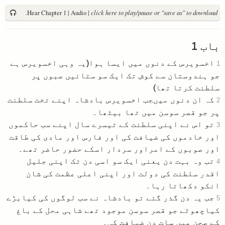
Hear Chapter 1 | Audio |
click here to play/pause or "save as" to download.
باب
1
اخسویرس کے دنوں میں ایسا ہوا(یہ وہی اخسویرس ہے
1
جو ہندوستان سے کوش تک ایک سو ستائیں صبوں پر
سلطنت کرتا تھا)
کہ ان دنوں میںجب اخسویرس بادشاہ اپنے تخت سلطنت
2
پر جو قصر سوسن میں تھا بیٹھا۔
تو اس نے اپنی سلطنت کے تیسرے سال اپنے سب حاکموں
3
اور خادموں کی ضیافت کی اور فارس اور مادی کی طاقت
اور صوبوں کے امراور سردار اسکے حضور حاضر تھے۔
تب وہ بہت دن یعنی ایک سو اسی دن تک اپنی جلیل
4
اقدر سلطنت کی دولت اور اپنی اعلی عظمت کی شان
انکو دکھاتا رہا۔
جب یہ دن گذر گئے تو بادشاہ نے سب لوگوں کی کیابڑے
5
کیاچھوٹے جو قصر سوسن موجود تھے شاہی محل کے باغ
کے صحن میں سات دن ضیافت کی۔