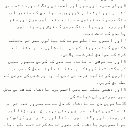
وہاں سفید اور سبز اور آسمانی رنگ کے پردے تھے جو
6
کتانی اور ارغوانی ڈوریوں سے چاندی کے حلقوں اور
سنگ مرمرکے ستونوں سے بندھے تھے اور سرخ اور سفید
اور زرد اور سیاہ سنگ مرمر کے فرش پر سونے اور
چاندی کے تخت تھے۔
اور انہوں نے انکو سونے کے پیالوں میں جو مختلف
7
شکلوں کے تھے پینے کو دیا بادشاہی مے بادشاہ کے
کرم کے موافق کثرت سے پلائی۔
اور مے نوشی اس قاعدہ سے تھی کہ کوئی مجبور نہیں
8
کر سکتا تھا کیونکہ بادشاہ نے اپنے محل کے سب عہدہ
داروں کو تاکید فرمائی تھی کہ وہ ہر شخص کی مرضی کے
مطابق کریں۔
اور دشتی ملکہ نے بھی اخسویرس بادشاہ کے شاہی محل
9
میں عورتوں کی ضیافت کی۔
ساتویں دن جب بادشاہ کادل مے سے مسرور تھا تو اس
10
نے ساتویں خواجہ سراؤں یعنی مہوبان اور بزتا اور
خربوماہ اور بگتا اور ابگتا اور زتار اور کرکس کو
جو اخسویرس بادشاہ کے حضور خدمت کرتے تھے حکم دیا۔