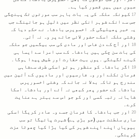
صبوں میں ہیں قصور کیا ہے۔
کیونکہ ملکہ کی یہ بات باہر سب عورتوں تک پہنچگی
17
جس سے انکے شوہر انکی نظر میں ذلیل ہو جائینگے جب
یہ خبر پھیلیگی کہ اخسویرس بادشاہ نے حکم دیا کہ
وشتی ملکہ اسکے حضور لائی جائے پر وہ نہ آئی۔
اور آج کے دن فاس اور مادی کی سب بیگمیں جو ملکہ
18
کی بات سن چکی ہیں بادشاہ کے سب امرا سے ایسا ہی
کہنے لگینگی ۔یوں بہت حقارت اور طیش پیدا ہوگا۔
اگر بادشاہ کو منظور ہو تو اسکی طرف سےشاہی
19
فرمان نکلے اور وہ فارسیوں اور مادیوں کے آئین میں
مندرج ہو تاکہ بدلا نہ جائے کہ وشتی اخسوریرس
بادشاہ کے حضور پھر کبھی نہ آئے اور بادشاہ اسکا
شاہانہ رتبہ کسی اور کو جو اس سے بہتر ہے عنایت
کرے۔
اور جب بادشاہ کا فرمان جسے وہ صادر کریگا اسکی
20
ساری سلطنت میں (جو بڑی ہے) شہرت پائیگا تو سب
بیویاں اپنے اپنے شوہر کی کیا بڑا کیا چھوٹا عزت
کرینگی۔