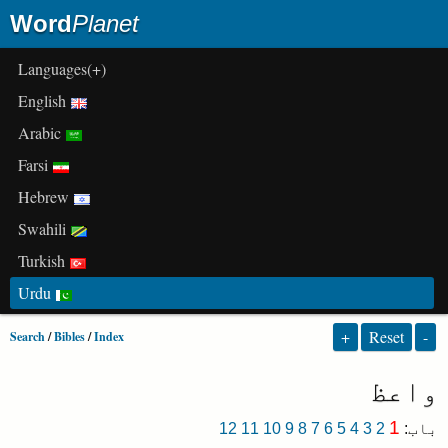
Word
Planet
(+)Languages
English
Arabic
Farsi
Hebrew
Swahili
Turkish
Urdu
+
Reset
-
Search
/
Bibles
/
Index
واعظ
1
باب
:
2
3
4
5
6
7
8
9
10
11
12