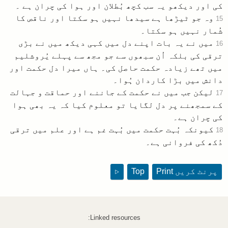
کی اور دیکھو یہ سب کچھ بُطلان اور ہوا کی چران ہے ۔
وہ جو ٹیڑھا ہے سیدھا نہیں ہو سکتا اور ناقص کا
15
شُمار نہیں ہو سکتا۔
میں نے یہ بات اپنے دل میں کہی دیکھ میں نے بڑی
16
ترقی کی بلکہ اُن سبھوں سے جو مجھ سے پہلے یُروشلیم
میں تھے زیادہ حکمت حاصل کی۔ ہاں میرا دل حکمت اور
دانش میں بڑا کاردان ہُوا۔
لیکن جب میں نے حکمت کے جاننے اور حماقت و جہالت
17
کے سمجھنے پر دل لگایا تو معلوم کیا کہ یہ بھی ہوا
کی چران ہے۔
کیونکہ بُہت حکمت میں بُہت غم ہے اور علم میں ترقی
18
دُکھ کی فروانی ہے۔
پرنٹ کریں
Print
Top
▷
Linked resources: