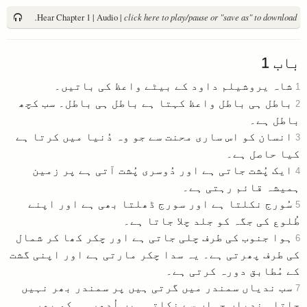
Hear Chapter 1 | Audio |
click here to play/pause or "save as" to download.
باب
1
شاہ یروشیلم داود کے بیٹے واعظ کی باتیں۔
1
باطل ہی باطل واعظ کہتا ہے باطل ہی باطل۔ سب کچھ
2
باطل ہے۔
انسان کو اس ساری محنت سے جو وہ دُنیا میں کرتا ہے
3
کیا حاصل ہے۔
ایک پُشت جاتی ہے اور دُوسری پُشت آتی ہے پر زمین
4
ہمیشہ قائم رہتی ہے۔
سُورج نکلتا ہے اور سورج ڈھلتا بھی ہے اور اپنے
5
طُلوع کی جگہ کو جلد چلا جاتا ہے۔
ہوا جنوب کی طرف چلی جاتی ہے اور چکر کھا کر شمال
6
کی طرف پھرتی ہے۔ یہ سدا چکر مارتی ہے اور اپنی گشت
کے مُطابق دورہ کرتی ہے۔
سب ندیاں سمندر میں گرتی ہیں پر سمندر بھر نہیں
7
جاتا۔ ندیاں جہاں سے نکلتی ہیں اُدھر ہی کو پھر