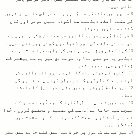
جاتی ہیں۔
سب چیزیں ماندگی سے پُر ہیں۔ آدمی اس کا بیان نہیں
8
کر سکتا آنکھ دیکھنے سے آسُودہ نہیں ہوتی اور کان
سُننے سے نہیں بھرتا۔
جو ہُوا وُہی پھر ہو گا اور جو چیز بن چُکی ہے وہی ہے
9
جو بنائی جائے گی اور دُنیا میں کوئی چیز نئی نہیں۔
کیا کوئی چیز ایسی ہے جس کی بابت کہا جاتا ہے کہ
10
دیکھو یہ تو نئی ہے؟ وہ تو سابق میں ہم سے پیشتر کے
زمانوں میں موجود تھی۔
اگلوں کی کوئی یادگار نہیں اور آنے والوں کی
11
اپنے بعد کے لوگوں کے درمیان کوئی یاد نہ ہو گی۔
میں واعظ یُروشیلم میں بنی اسرائیل کا بادشاہ
12
تھا۔
اور میں نے اپنا دل لگایا کہ جو کُچھ آسمان کے
13
نیچے کیا جاتا ہے اُس سب کی تفتیش و تحقیق کُروں ۔ خُدا
نے بنی آدم کو یہ سخت دُکھ دیا ہے کہ وہ مشقت میں
مُبتلا رہیں۔
میں نے سب کاموں پر جو دُنیا میں کئے جاتے ہیں نظر
14