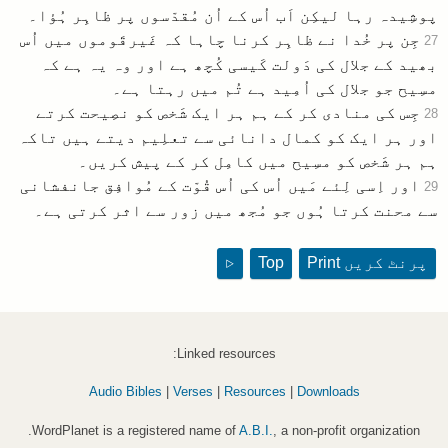
پوشِیدہ رہا لیکِن اَب اُس کے اُن مُقدّسوں پر ظاہِر ہُؤا۔
جِن پر خُدا نے ظاہِر کرنا چاہا کہ غَیرقَوموں میں اُس
27
بھید کے جلال کی دَولت کَیسی کُچھ ہے اور وہ یہ ہے کہ
مسِیح جو جلال کی اُمِید ہے تُم میں رہتا ہے۔
جِس کی منادی کر کے ہم ہر ایک شَخص کو نصِیحت کرتے
28
اور ہر ایک کو کمال دانائی سے تعلِیم دیتے ہیں تاکہ
ہم ہر شَخص کو مسِیح میں کامِل کر کے پیش کریں۔
اور اِسی لِئے مَیں اُس کی اُس قُوّت کے مُوافِق جانفشانی
29
سے محنت کرتا ہُوں جو مُجھ میں زور سے اثر کرتی ہے۔
پرنٹ کریں
Print
Top
▷
Linked resources:
Audio Bibles
|
Verses
|
Resources
|
Downloads
WordPlanet is a registered name of
A.B.I.
, a non-profit organization.