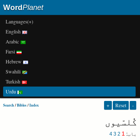
Word
Planet
(+)Languages
English
Arabic
Farsi
Hebrew
Swahili
Turkish
Urdu
+
Reset
-
Search
/
Bibles
/
Index
کُلسّیوں
1
باب
:
2
3
4