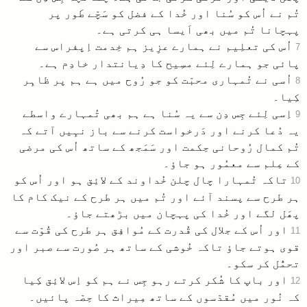
تُم نے اُس کو سُنا اور خُدا کے فضل کو سَچّے طَور پر
پہچانا تُم میں بھی اَیسا ہی کرتی ہے۔
اُس کی تعلِیم نے ہمارے عزِیز ہم خِدمت اِپفراس سے
7
پائی جو ہمارے لِئے مسِیح کا دِیانتدار خادِم ہے۔
اُسی نے تُمہاری محبّت کو جو رُوح میں ہے ہم پر ظاہِر
8
کِیا۔
اِسی لِئے جِس دِن سے یہ سُنا ہے ہم بھی تُمہارے واسطے
9
یہ دُعا کرنے اور دَرخواست کرنے سے باز نہِیں آتے کہ
تُم کمال رُوحانی حِکمت اور سَمَجھ کے ساتھ اُس کی مرضی
کے عِلم سے معمُور ہو جاؤ۔
تاکہ تُمہارا چال چلن خُداوند کے لائِق ہو اور اُس کو
10
ہر طرح سے پسند آئے اور تُم میں ہر طرح کے نیک کام کا
پھَل لگے اور خُدا کی پہچان میں بڑھتے جاؤ۔
اور اُس کے جلال کی قُدرت کے مُوافِق ہر طرح کی قُوّت سے
11
قوی ہوتے جاؤ تاکہ خُوشی کے ساتھ ہر صُورت سے صبر اور
تحمُّل کر سکو۔
اور باپ کا شُکر کرتے رہو جِس نے ہم کو اِس لائِق کِیا
12
کہ نُور میں مُقدّسوں کے ساتھ مِیراث کا حِصّہ پائیں۔