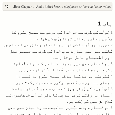
Hear Chapter 1 | Audio |
click here to play/pause or "save as" to download.
باب
1
پَولُس کی طرف سے جو خُدا کی مرضی سے مسِیح یِسُوع کا
1
رَسُول ہے اور بھائِی تِیمُتھِیُس کی طرف سے۔
مسِیح میں اُن مُقدّس اور اِیماندار بھائِیوں کے نام جو
2
کُلسّے میں ہیں ہمارے باپ خُدا کی طرف سے تُمہیں فضل
اور اِطمینان حاصِل ہوتا رہے۔
ہم تُمہارے حق میں ہمیشہ دُعا کر کے اپنے خُداوند
3
یِسُوع مسِیح کے باپ یعنی خُدا کا شُکر کرتے ہیں۔
کِیُونکہ ہم نے سُنا ہے کہ مسِیح یِسُوع پر تُمہارا
4
اِیمان ہے اور سب مُقدّس لوگوں سے محبّت رکھتے ہو۔
اُس اُمِید کی ہُوئی چِیز کے سبب سے جو تُمہارے واسطے
5
آسمان پر رکھّی ہُوئی ہے جِس کا ذِکر تُم اُس خُوشخَبری کے
کلامِ حق میں سُن چُکے ہو۔
جو تُمہارے پاس پہُنچی ہے جَیسے سارے جہان میں بھی
6
پھَل دیتی اور ترقّی کرتی جاتی ہے۔ چُنانچہ جِس دِن سے