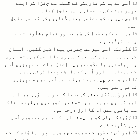
اُسی نے ہم کو تارِیکی کے قبضہ سے چھُڑا کر اپنے
13
عزِیز بَیٹے کی بادشاہی میں داخِل کِیا۔
جِس میں ہم کو مخلصی یعنی گُناہوں کی مُعافی حاصِل
14
ہے۔
وہ اندیکھے خُدا کی صُورت اور تمام مخلُوقات سے
15
پہلے مَولُود ہے۔
کِیُونکہ اُسی میں سب چِیزیں پَیدا کِیں گئِیں۔ آسمان
16
کی ہوں یا زمِین کی۔ دیکھی ہوں یا اندیکھی۔ تخت ہوں
یا رِیاستیں یا حُکُومتیں یا اِختیّارات۔ سب چِیزیں اُسی
کے وسِیلہ سے اور اُسی کے واسطے پَیدا ہُوئی ہیں۔
اور وہ سب چِیزوں سے پہلے اور اُسی میں سب چِیزیں
17
قائِم رہتی ہیں۔
اور وُہی بَدَن یعنی کلِیسیا کا سر ہے۔ وُہی مبدا ہے
18
اور مُردوں میں سے جی اُٹھنے والوں میں پہلوٹھا تاکہ
سب باتوں میں اُس کا اوّل درجہ ہو۔
کِیُونکہ باپ کو یہ پسند آیا کہ ساری معمُوری اُسی
19
میں سُکُونت کرے۔
اور اُس کے خُون کے سبب سے جو صلِیب پر بہا صُلح کر کے
20