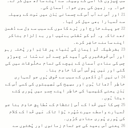
سب چِیزوں کا اُسی کے وسِیلہ سے اپنے ساتھ میل کر لے۔
خواہ وہ زمِین کی ہوں خواہ آسمان کی۔
اور اُس نے اَب اُس کے جِسمانی بَدَن میں مَوت کے وسِیلہ
21
سے تُمہارا بھی میل کر لِیا۔
جو پہلے خارِج اور بُرے کاموں کے سبب سے دِل سے دُشمن
22
تھے تاکہ وہ تُم کو مُقدّس بےعَیب اور بے اِلزام بناکر
اپنے سامنے حاضِر کرے۔
بشرطیکہ تُم اِیمان کی بُنیاد پر قائِم اور پُختہ رہو
23
اور اُس خُوشخَبری کی اُمِید کو جِسے تُم نے سُنا نہ چھوڑو
جِس کی منادی آسمان کے نِیچے کی تمام مخلُوقات میں کی
گئی اور مَیں پَولُس اُس کا خادِم بنا۔
اب مَیں اُن دُکھوں کے سبب سے خُوش ہُوں جو تُمہاری
24
خاطِر اُٹھاتا ہُوں اور مسِیح کی مُصِیبتوں کی کمی اُس کے
بَدَن یعنی کلِیسیا کی خاطِر اپنے جِسم میں پُوری کِئے
دیتا ہُوں۔
جِس کا مَیں خُدا کے اُس اِنتظام کے مُطابِق خادِم بنا جو
25
تُمہارے واسطے میرے سُپُرد ہُؤا تاکہ مَیں خُدا کے کلام
کی پُوری پُوری منادی کرُوں۔
یعنی اُس بھید کی جو تمام زمانوں اور پُشتوں سے
26