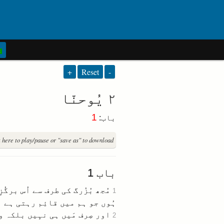
+
Reset
-
۲ یُوحنّا
1
باب
:
k here to play/pause or "save as" to download.
باب
1
مُجھ بُزُرگ کی طرف سے اُس برگُ
1
ہُوں جو ہم میں قائِم رہتی ہے
اور صِرف مَیں ہی نہِیں بلکہ 
2