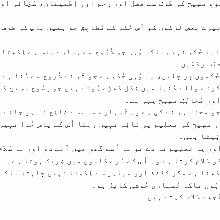
ُوع مسِیح کی طرف سے فضل اور رحم اور اِطمینان، سَچّائی او
ے تیرے بعض لڑکوں کو اُس حُکم کے مُطابِق جو ہمیں باپ کی طرف
 نیا حُکم نہِیں بلکہ وُہی جو شُرُوع سے ہمارے پاس ہے لِکھتا 
بّت رکھّیں۔
حُکموں پر چلیں، یہ وُہی حُکم ہے جو تُم نے شُرُوع سے سُنا ہے
 کرنے والے دُنیا میں نِکل کھڑے ہُوئے ہیں جو یِسُوع مسِیح کے
ور مُخالِفِ مسِیح یہی ہے۔
 محنت ہم نے کی ہے وہ تُمہارے سبب سے ضائِع نہ ہو جائے بل
سِیح کی تعلِیم پر قائِم نہِیں رہتا اُس کے پاس خُدا نہِیں،
بَیٹا بھی۔
ر یہ تعلِیم نہ دے تو نہ اُسے گھر میں آنے دو اور نہ سَلام
کو سَلام کرتا ہے وہ اُس کے بُرے کاموں میں شِریک ہوتا ہے۔
لِکھنا ہے مگر کاغذ اور سیاہی سے لِکھنا نہِیں چاہتا بلکہ 
ہُوں تاکہ تُمہاری خُوشی کامِل ہو۔
جھے سَلام کہتے ہیں۔