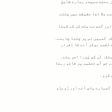
ر محبّت سمیت، ہمارے شامِلِ
 سے مِلا تھا حقیقت میں چلتے
اور تُجھ سے مِنّت کر کے کہتا
 کہ تُمہیں اِس پر چلنا چاہئے۔
 مُجّسم ہوکر آنے کا اِقرار
کہ تُم کو پُورا اجر مِلے۔
 جو اُس تعلِیم پر قائِم رہتا
 کرو۔
تُمہارے پاس آنے اور رُوبرُو