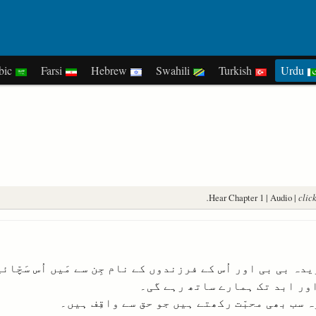
Arabic
Farsi
Hebrew
Swahili
Turkish
Urdu
Hear Chapter 1 | Audio |
clic
زِیدہ بی بی اور اُس کے فرزندوں کے نام جِن سے مَیں اُس سَچّائ
 اور ابد تک ہمارے ساتھ رہے گی۔
وہ سب بھی محبّت رکھتے ہیں جو حق سے واقِف ہیں۔