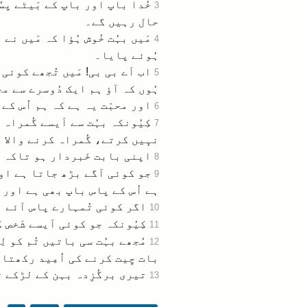
خُدا باپ اور باپ کے بَیٹے یِس
3
حال رہیں گے۔
مَیں بہُت خُوش ہُؤا کہ مَیں ن
4
ہُوئے پایا۔
اب اَے بی بی! مَیں تُجھے کوئی
5
ہُوں کہ آؤ ہم ایک دُوسرے سے مح
اور محبّت یہ ہے کہ ہم اُس کے 
6
کِیُونکہ بہُت سے اَیسے گُمراہ
7
نہِیں کرتے، گُمراہ کرنے والا ا
اپنی بابت خَبردار ہو تاکہ جو
8
جو کوئی آگے بڑھ جاتا ہے اور م
9
ہے اُس کے پاس باپ بھی ہے اور 
اگر کوئی تُمہارے پاس آئے او
10
کِیُونکہ جو کوئی اَیسے شَخص 
11
مُجھے بہُت سی باتیں تُم کو 
12
بات چِیت کرنے کی اُمِید رکھتا 
تیری برگُزِدہ بہن کے لڑکے تُ
13