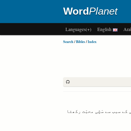
Word
Planet
(+)Languages
English
Search
/
Bibles
/
Index
ی کے سبب سے سَچّی محبّت رکھتا