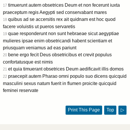
timuerunt autem obsetrices Deum et non fecerunt iuxta
17
praeceptum regis Aegypti sed conservabant mares
quibus ad se accersitis rex ait quidnam est hoc quod
18
facere voluistis ut pueros servaretis
quae responderunt non sunt hebraeae sicut aegyptiae
19
mulieres ipsae enim obsetricandi habent scientiam et
priusquam veniamus ad eas pariunt
bene ergo fecit Deus obsetricibus et crevit populus
20
confortatusque est nimis
et quia timuerant obsetrices Deum aedificavit illis domos
21
praecepit autem Pharao omni populo suo dicens quicquid
22
masculini sexus natum fuerit in flumen proicite quicquid
feminei reservate
Print This Page
Top
▷