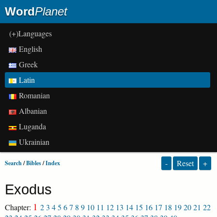
Word
Planet
(+)Languages
English
Greek
Latin
Romanian
Albanian
Luganda
Ukrainian
-
Reset
+
Search
/
Bibles
/
Index
Exodus
1
Chapter:
2
3
4
5
6
7
8
9
10
11
12
13
14
15
16
17
18
19
20
21
22