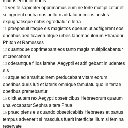
multus et fortior nobis
venite sapienter opprimamus eum ne forte multiplicetur et
10
si ingruerit contra nos bellum addatur inimicis nostris
expugnatisque nobis egrediatur e terra
praeposuit itaque eis magistros operum ut adfligerent eos
11
oneribus aedificaveruntque urbes tabernaculorum Pharaoni
Phiton et Ramesses
quantoque opprimebant eos tanto magis multiplicabantur
12
et crescebant
oderantque filios Israhel Aegyptii et adfligebant inludentes
13
eis
atque ad amaritudinem perducebant vitam eorum
14
operibus duris luti et lateris omnique famulatu quo in terrae
operibus premebantur
dixit autem rex Aegypti obsetricibus Hebraeorum quarum
15
una vocabatur Sephra altera Phua
praecipiens eis quando obsetricabitis Hebraeas et partus
16
tempus advenerit si masculus fuerit interficite illum si femina
reservate