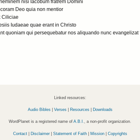
 neminem nisi Iacobum fratrem Domini
 coram Deo quia non mentior
 Ciliciae
esiis Iudaeae quae erant in Christo
nt quoniam qui persequebatur nos aliquando nunc evangelizat
Linked resources:
Audio Bibles
|
Verses
|
Resources
|
Downloads
WordPlanet is a registered name of
A.B.I.
, a non-profit organization.
Contact
|
Disclaimer
|
Statement of Faith
|
Mission
|
Copyrights