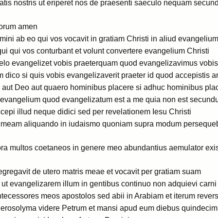
atis nostris ut eriperet nos de praesenti saeculo nequam secun
ulorum amen
imini ab eo qui vos vocavit in gratiam Christi in aliud evangeliu
iqui qui vos conturbant et volunt convertere evangelium Christi
aelo evangelizet vobis praeterquam quod evangelizavimus vobis
m dico si quis vobis evangelizaverit praeter id quod accepistis 
ut Deo aut quaero hominibus placere si adhuc hominibus pla
es evangelium quod evangelizatum est a me quia non est secu
pi illud neque didici sed per revelationem Iesu Christi
m meam aliquando in iudaismo quoniam supra modum persequeb
upra multos coetaneos in genere meo abundantius aemulator ex
egregavit de utero matris meae et vocavit per gratiam suam
 ut evangelizarem illum in gentibus continuo non adquievi carni
tecessores meos apostolos sed abii in Arabiam et iterum re
Hierosolyma videre Petrum et mansi apud eum diebus quindecim