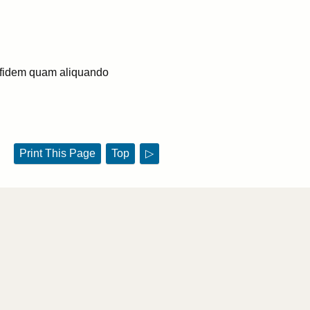
 fidem quam aliquando
Print This Page
Top
▷