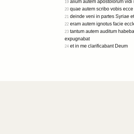
alium autem apostolorum vidi
19
quae autem scribo vobis ecce
20
deinde veni in partes Syriae et
21
eram autem ignotus facie eccl
22
tantum autem auditum habeba
23
expugnabat
et in me clarificabant Deum
24