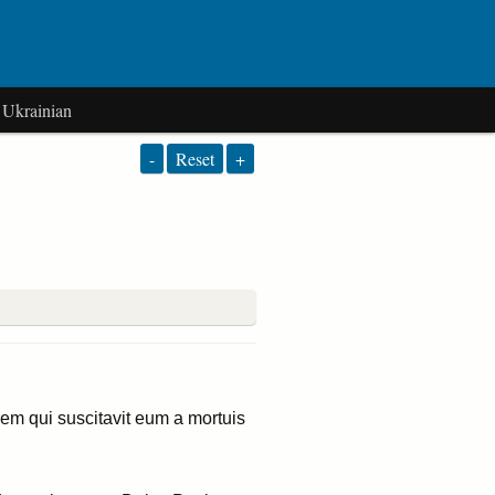
Ukrainian
-
Reset
+
m qui suscitavit eum a mortuis