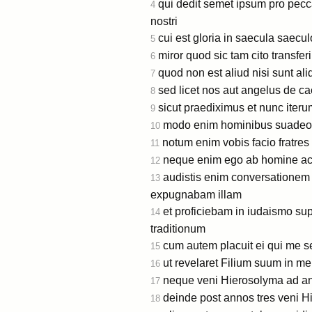
qui dedit semet ipsum pro pecc
4
nostri
cui est gloria in saecula saec
5
miror quod sic tam cito transfer
6
quod non est aliud nisi sunt al
7
sed licet nos aut angelus de c
8
sicut praediximus et nunc iteru
9
modo enim hominibus suadeo a
10
notum enim vobis facio fratr
11
neque enim ego ab homine acce
12
audistis enim conversatione
13
expugnabam illam
et proficiebam in iudaismo s
14
traditionum
cum autem placuit ei qui me s
15
ut revelaret Filium suum in me
16
neque veni Hierosolyma ad an
17
deinde post annos tres veni 
18