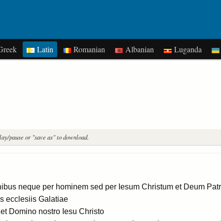
reek
Latin
Romanian
Albanian
Luganda
play/pause or "save as" to download.
ibus neque per hominem sed per Iesum Christum et Deum Patre
s ecclesiis Galatiae
 et Domino nostro Iesu Christo