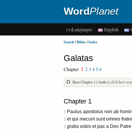
Word
Planet
(+)Languages
English
G
Search
/
Bibles
/
Index
Galatas
1
Chapter:
2
3
4
5
6
Hear Chapter 1 | Audio |
click here to 
Chapter 1
Paulus apostolus non ab homin
1
et qui mecum sunt omnes fratre
2
gratia vobis et pax a Deo Patre
3