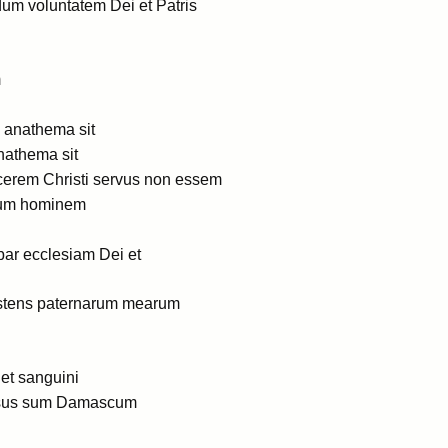
dum voluntatem Dei et Patris
m
 anathema sit
anathema sit
cerem Christi servus non essem
ndum hominem
ar ecclesiam Dei et
istens paternarum mearum
 et sanguini
versus sum Damascum