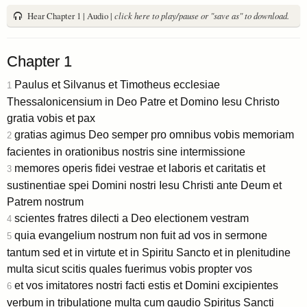
Hear Chapter 1 | Audio |
click here to play/pause or "save as" to download.
Chapter 1
Paulus et Silvanus et Timotheus ecclesiae
1
Thessalonicensium in Deo Patre et Domino Iesu Christo
gratia vobis et pax
gratias agimus Deo semper pro omnibus vobis memoriam
2
facientes in orationibus nostris sine intermissione
memores operis fidei vestrae et laboris et caritatis et
3
sustinentiae spei Domini nostri Iesu Christi ante Deum et
Patrem nostrum
scientes fratres dilecti a Deo electionem vestram
4
quia evangelium nostrum non fuit ad vos in sermone
5
tantum sed et in virtute et in Spiritu Sancto et in plenitudine
multa sicut scitis quales fuerimus vobis propter vos
et vos imitatores nostri facti estis et Domini excipientes
6
verbum in tribulatione multa cum gaudio Spiritus Sancti