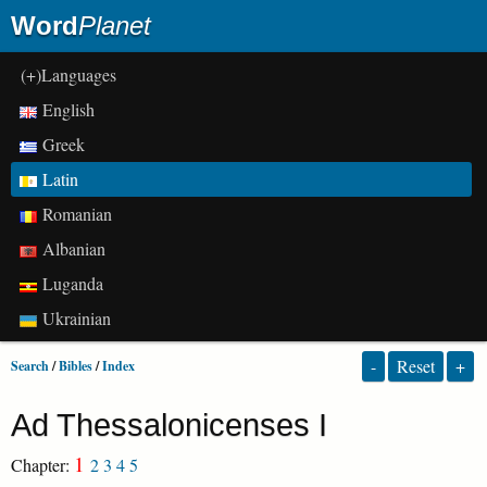
Word
Planet
(+)Languages
English
Greek
Latin
Romanian
Albanian
Luganda
Ukrainian
-
Reset
+
Search
/
Bibles
/
Index
Ad Thessalonicenses I
1
Chapter:
2
3
4
5