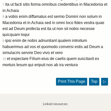
ita ut facti sitis forma omnibus credentibus in Macedonia et
7
in Achaia
a vobis enim diffamatus est sermo Domini non solum in
8
Macedonia et in Achaia sed in omni loco fides vestra quae
est ad Deum profecta est ita ut non sit nobis necesse
quicquam loqui
ipsi enim de nobis adnuntiant qualem introitum
9
habuerimus ad vos et quomodo conversi estis ad Deum a
simulacris servire Deo vivo et vero
et expectare Filium eius de caelis quem suscitavit ex
10
mortuis Iesum qui eripuit nos ab ira ventura
Print This Page
Top
▷
Linked resources: