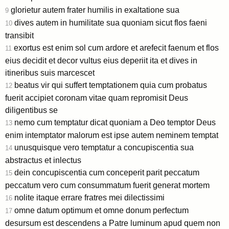
glorietur autem frater humilis in exaltatione sua
9
dives autem in humilitate sua quoniam sicut flos faeni
10
transibit
exortus est enim sol cum ardore et arefecit faenum et flos
11
eius decidit et decor vultus eius deperiit ita et dives in
itineribus suis marcescet
beatus vir qui suffert temptationem quia cum probatus
12
fuerit accipiet coronam vitae quam repromisit Deus
diligentibus se
nemo cum temptatur dicat quoniam a Deo temptor Deus
13
enim intemptator malorum est ipse autem neminem temptat
unusquisque vero temptatur a concupiscentia sua
14
abstractus et inlectus
dein concupiscentia cum conceperit parit peccatum
15
peccatum vero cum consummatum fuerit generat mortem
nolite itaque errare fratres mei dilectissimi
16
omne datum optimum et omne donum perfectum
17
desursum est descendens a Patre luminum apud quem non