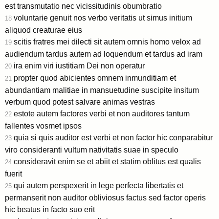
est transmutatio nec vicissitudinis obumbratio
voluntarie genuit nos verbo veritatis ut simus initium
18
aliquod creaturae eius
scitis fratres mei dilecti sit autem omnis homo velox ad
19
audiendum tardus autem ad loquendum et tardus ad iram
ira enim viri iustitiam Dei non operatur
20
propter quod abicientes omnem inmunditiam et
21
abundantiam malitiae in mansuetudine suscipite insitum
verbum quod potest salvare animas vestras
estote autem factores verbi et non auditores tantum
22
fallentes vosmet ipsos
quia si quis auditor est verbi et non factor hic conparabitur
23
viro consideranti vultum nativitatis suae in speculo
consideravit enim se et abiit et statim oblitus est qualis
24
fuerit
qui autem perspexerit in lege perfecta libertatis et
25
permanserit non auditor obliviosus factus sed factor operis
hic beatus in facto suo erit