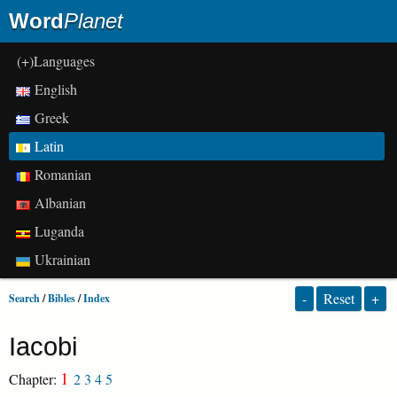
Word
Planet
(+)Languages
English
Greek
Latin
Romanian
Albanian
Luganda
Ukrainian
-
Reset
+
Search
/
Bibles
/
Index
Iacobi
1
Chapter:
2
3
4
5