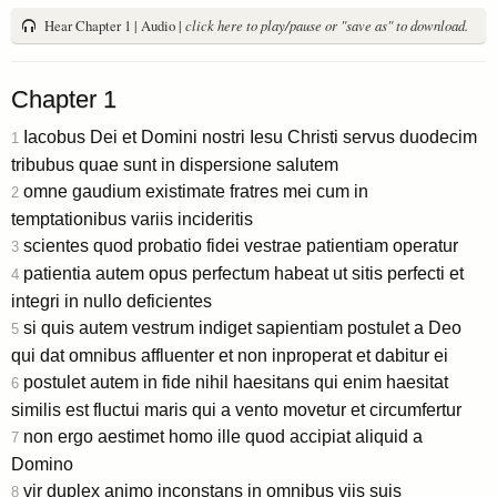
Hear Chapter 1 | Audio |
click here to play/pause or "save as" to download.
Chapter 1
Iacobus Dei et Domini nostri Iesu Christi servus duodecim
1
tribubus quae sunt in dispersione salutem
omne gaudium existimate fratres mei cum in
2
temptationibus variis incideritis
scientes quod probatio fidei vestrae patientiam operatur
3
patientia autem opus perfectum habeat ut sitis perfecti et
4
integri in nullo deficientes
si quis autem vestrum indiget sapientiam postulet a Deo
5
qui dat omnibus affluenter et non inproperat et dabitur ei
postulet autem in fide nihil haesitans qui enim haesitat
6
similis est fluctui maris qui a vento movetur et circumfertur
non ergo aestimet homo ille quod accipiat aliquid a
7
Domino
vir duplex animo inconstans in omnibus viis suis
8