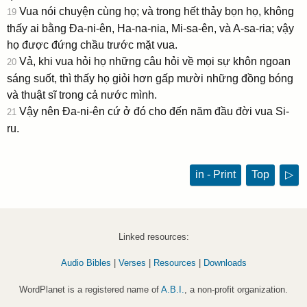
Vua nói chuyện cùng họ; và trong hết thảy bọn họ, không
19
thấy ai bằng Ða-ni-ên, Ha-na-nia, Mi-sa-ên, và A-sa-ria; vậy
họ được đứng chầu trước mặt vua.
Vả, khi vua hỏi họ những câu hỏi về mọi sự khôn ngoan
20
sáng suốt, thì thấy họ giỏi hơn gấp mười những đồng bóng
và thuật sĩ trong cả nước mình.
Vậy nên Ða-ni-ên cứ ở đó cho đến năm đầu đời vua Si-
21
ru.
in - Print
Top
▷
Linked resources:
Audio Bibles
|
Verses
|
Resources
|
Downloads
WordPlanet is a registered name of
A.B.I.
, a non-profit organization.