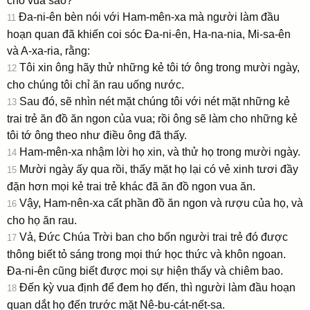
cho vua sao?
Ða-ni-ên bèn nói với Ham-mên-xa mà người làm đầu
11
hoạn quan đã khiến coi sóc Ða-ni-ên, Ha-na-nia, Mi-sa-ên
và A-xa-ria, rằng:
Tôi xin ông hãy thử những kẻ tôi tớ ông trong mười ngày,
12
cho chúng tôi chỉ ăn rau uống nước.
Sau đó, sẽ nhìn nét mặt chúng tôi với nét mặt những kẻ
13
trai trẻ ăn đồ ăn ngon của vua; rồi ông sẽ làm cho những kẻ
tôi tớ ông theo như điều ông đã thấy.
Ham-mên-xa nhậm lời họ xin, và thử họ trong mười ngày.
14
Mười ngày ấy qua rồi, thấy mặt họ lại có vẻ xinh tươi đầy
15
đặn hơn mọi kẻ trai trẻ khác đã ăn đồ ngon vua ăn.
Vậy, Ham-nên-xa cất phần đồ ăn ngon và rượu của họ, và
16
cho họ ăn rau.
Vả, Ðức Chúa Trời ban cho bốn người trai trẻ đó được
17
thông biết tỏ sáng trong mọi thứ học thức và khôn ngoan.
Ða-ni-ên cũng biết được mọi sự hiện thấy và chiêm bao.
Ðến kỳ vua định để đem họ đến, thì người làm đầu hoạn
18
quan dắt họ đến trước mặt Nê-bu-cát-nết-sa.