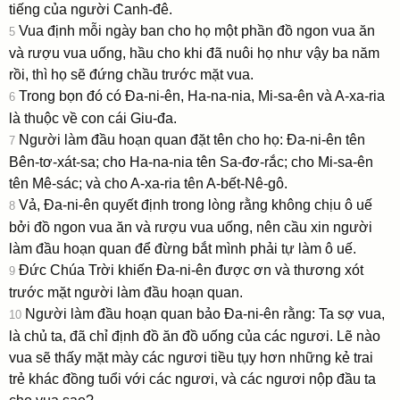
tiếng của người Canh-đê.
Vua định mỗi ngày ban cho họ một phần đồ ngon vua ăn
5
và rượu vua uống, hầu cho khi đã nuôi họ như vậy ba năm
rồi, thì họ sẽ đứng chầu trước mặt vua.
Trong bọn đó có Ða-ni-ên, Ha-na-nia, Mi-sa-ên và A-xa-ria
6
là thuộc về con cái Giu-đa.
Người làm đầu hoạn quan đặt tên cho họ: Ða-ni-ên tên
7
Bên-tơ-xát-sa; cho Ha-na-nia tên Sa-đơ-rắc; cho Mi-sa-ên
tên Mê-sác; và cho A-xa-ria tên A-bết-Nê-gô.
Vả, Ða-ni-ên quyết định trong lòng rằng không chịu ô uế
8
bởi đồ ngon vua ăn và rượu vua uống, nên cầu xin người
làm đầu hoạn quan để đừng bắt mình phải tự làm ô uế.
Ðức Chúa Trời khiến Ða-ni-ên được ơn và thương xót
9
trước mặt người làm đầu hoạn quan.
Người làm đầu hoạn quan bảo Ða-ni-ên rằng: Ta sợ vua,
10
là chủ ta, đã chỉ định đồ ăn đồ uống của các ngươi. Lẽ nào
vua sẽ thấy mặt mày các ngươi tiều tụy hơn những kẻ trai
trẻ khác đồng tuổi với các ngươi, và các ngươi nộp đầu ta