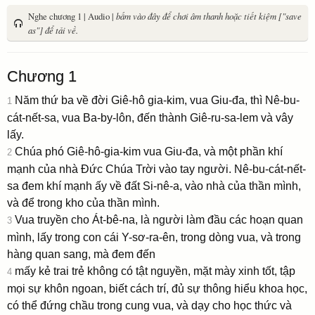
Nghe chương 1 | Audio |
bấm vào đây để chơi âm thanh hoặc tiết kiệm ["save
as"] để tải về.
Chương 1
Năm thứ ba về đời Giê-hô gia-kim, vua Giu-đa, thì Nê-bu-
1
cát-nết-sa, vua Ba-by-lôn, đến thành Giê-ru-sa-lem và vây
lấy.
Chúa phó Giê-hô-gia-kim vua Giu-đa, và một phần khí
2
mạnh của nhà Ðức Chúa Trời vào tay người. Nê-bu-cát-nết-
sa đem khí mạnh ấy về đất Si-nê-a, vào nhà của thần mình,
và để trong kho của thần mình.
Vua truyền cho Át-bê-na, là người làm đầu các hoạn quan
3
mình, lấy trong con cái Y-sơ-ra-ên, trong dòng vua, và trong
hàng quan sang, mà đem đến
mấy kẻ trai trẻ không có tật nguyền, mặt mày xinh tốt, tập
4
mọi sự khôn ngoan, biết cách trí, đủ sự thông hiểu khoa học,
có thể đứng chầu trong cung vua, và dạy cho học thức và