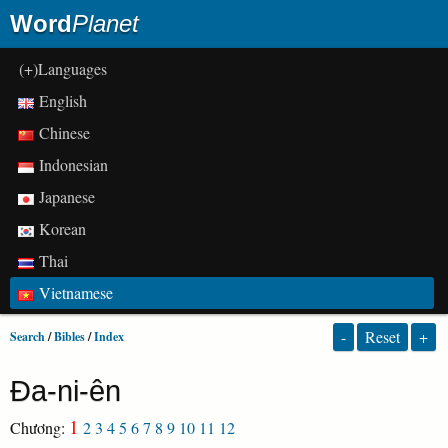
Word
Planet
(+)Languages
English
Chinese
Indonesian
Japanese
Korean
Thai
Vietnamese
-
Reset
+
Search
/
Bibles
/
Index
Đa-ni-ên
1
Chương:
2
3
4
5
6
7
8
9
10
11
12