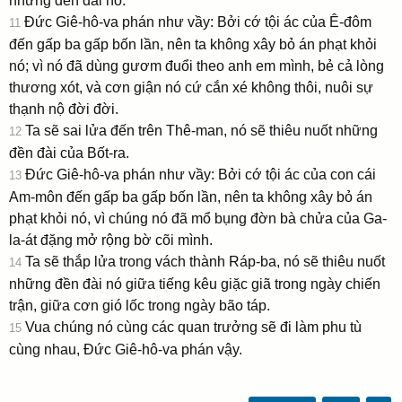
những đền đài nó.
Ðức Giê-hô-va phán như vầy: Bởi cớ tội ác của Ê-đôm
11
đến gấp ba gấp bốn lần, nên ta không xây bỏ án phạt khỏi
nó; vì nó đã dùng gươm đuổi theo anh em mình, bẻ cả lòng
thương xót, và cơn giận nó cứ cắn xé không thôi, nuôi sự
thạnh nộ đời đời.
Ta sẽ sai lửa đến trên Thê-man, nó sẽ thiêu nuốt những
12
đền đài của Bốt-ra.
Ðức Giê-hô-va phán như vầy: Bởi cớ tội ác của con cái
13
Am-môn đến gấp ba gấp bốn lần, nên ta không xây bỏ án
phạt khỏi nó, vì chúng nó đã mổ bụng đờn bà chửa của Ga-
la-át đặng mở rộng bờ cõi mình.
Ta sẽ thắp lửa trong vách thành Ráp-ba, nó sẽ thiêu nuốt
14
những đền đài nó giữa tiếng kêu giặc giã trong ngày chiến
trận, giữa cơn gió lốc trong ngày bão táp.
Vua chúng nó cùng các quan trưởng sẽ đi làm phu tù
15
cùng nhau, Ðức Giê-hô-va phán vậy.