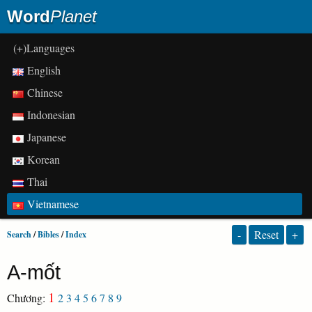
Word
Planet
(+)Languages
English
Chinese
Indonesian
Japanese
Korean
Thai
Vietnamese
-
Reset
+
Search
/
Bibles
/
Index
A-mốt
1
Chương:
2
3
4
5
6
7
8
9