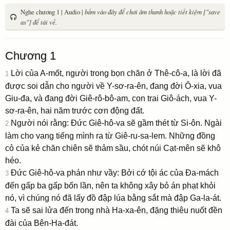
Nghe chương 1 | Audio |
bấm vào đây để chơi âm thanh hoặc tiết kiệm ["save
as"] để tải về.
Chương 1
Lời của A-mốt, người trong bọn chăn ở Thê-cô-a, là lời đã
1
được soi dẫn cho người về Y-sơ-ra-ên, đang đời Ô-xia, vua
Giu-đa, và đang đời Giê-rô-bô-am, con trai Giô-ách, vua Y-
sơ-ra-ên, hai năm trước cơn động đất.
Người nói rằng: Ðức Giê-hô-va sẽ gầm thét từ Si-ôn. Ngài
2
làm cho vang tiếng mình ra từ Giê-ru-sa-lem. Những đồng
cỏ của kẻ chăn chiên sẽ thảm sầu, chót núi Cạt-mên sẽ khô
héo.
Ðức Giê-hô-va phán như vầy: Bởi cớ tội ác của Ða-mách
3
đến gấp ba gấp bốn lần, nên ta không xây bỏ án phạt khỏi
nó, vì chúng nó đã lấy đồ đập lúa bằng sắt mà đập Ga-la-át.
Ta sẽ sai lửa đến trong nhà Ha-xa-ên, đặng thiêu nuốt đền
4
đài của Bên-Ha-đát.