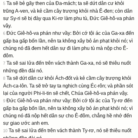
Ta sẽ bẻ gãy then của Ða-mách; ta sẽ dứt dân cư khỏi
5
trũng A-ven, và kẻ cầm cây trượng khỏi nhà Ê-đen; còn dân
sự Sy-ri sẽ bị đày qua Ki-rơ làm phu tù, Ðức Giê-hô-va phán
vậy.
Ðức Giê-hô-va phán như vầy: Bởi cớ tội ác của Ga-xa đến
6
gấp ba gấp bốn lần, nên ta không xây bỏ án phạt khỏi nó; vì
chúng nó đã đem hết dân sự đi làm phu tù mà nộp cho Ê-
đôm.
Ta sẽ sai lửa đến trên vách thành Ga-xa, nó sẽ thiêu nuốt
7
những đền đài nó.
Ta sẽ dứt dân cư khỏi Ách-đốt và kẻ cầm cây trượng khỏi
8
Ách-ca-lôn. Ta sẽ trở tay ta nghịch cùng Éc-rôn; và phần sót
lại của người Phi-li-tin sẽ chết, Chúa Giê-hô-va phán vậy.
Ðức Giê-hô-va phán như vầy: Bởi cớ tội ác của Ty-rơ đến
9
gấp ba gấp bốn lần, nên ta không xây bỏ án phạt khỏi nó; vì
chúng nó đã nộp hết dân sự cho Ê-đôm, chẳng hề nhớ đến
sự giao ước anh em.
Ta sẽ sai lửa đến trên vách thành Ty-rơ, nó sẽ thiêu nuốt
10