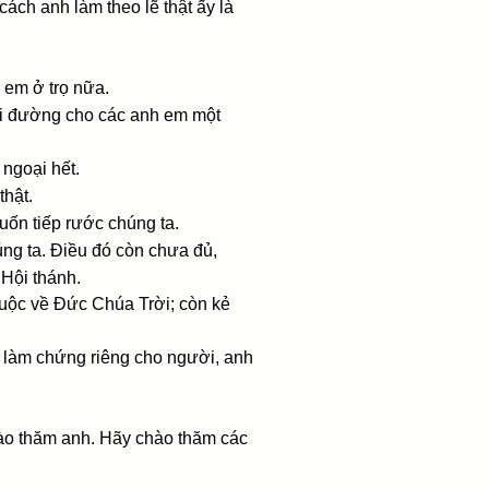
cách anh làm theo lẽ thật ấy là
 em ở trọ nữa.
đi đường cho các anh em một
ngoại hết.
thật.
uốn tiếp rước chúng ta.
úng ta. Ðiều đó còn chưa đủ,
 Hội thánh.
huộc về Ðức Chúa Trời; còn kẻ
g làm chứng riêng cho người, anh
hào thăm anh. Hãy chào thăm các