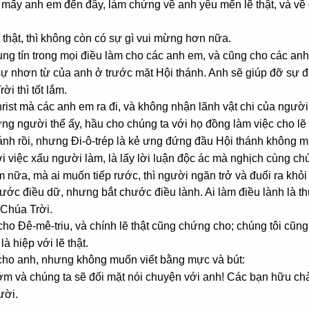
ấy mấy anh em đến đây, làm chứng về anh yêu mến lẽ thật, và về 
ẽ thật, thì không còn có sự gì vui mừng hơn nữa.
rung tín trong mọi điều làm cho các anh em, và cũng cho các anh
ự nhơn từ của anh ở trước mặt Hội thánh. Anh sẽ giúp đỡ sự 
i thì tốt lắm.
st mà các anh em ra đi, và không nhận lãnh vật chi của người 
ng người thể ấy, hầu cho chúng ta với họ đồng làm việc cho lẽ 
ánh rồi, nhưng Ði-ô-trép là kẻ ưng đứng đầu Hội thánh không m
ới việc xấu người làm, là lấy lời luận độc ác mà nghịch cùng ch
 nữa, mà ai muốn tiếp rước, thì người ngăn trở và đuổi ra khỏi
hước điều dữ, nhưng bắt chước điều lành. Ai làm điều lành là t
 Chúa Trời.
ho Ðê-mê-triu, và chính lẽ thật cũng chứng cho; chúng tôi cũn
à hiệp với lẽ thật.
 cho anh, nhưng không muốn viết bằng mực và bút:
sớm và chúng ta sẽ đối mặt nói chuyện với anh! Các bạn hữu c
ười.