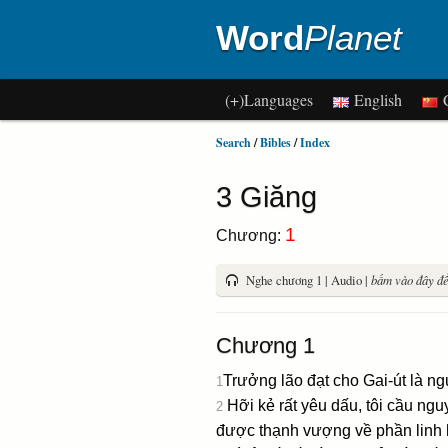
Word
Planet
(+)Languages
English
C
Search
/
Bibles
/
Index
3 Giăng
1
Chương:
Nghe chương 1 | Audio |
bấm vào đây để 
Chương 1
Trưởng lão đạt cho Gai-út là ngư
1
Hỡi kẻ rất yêu dấu, tôi cầu n
2
được thạnh vượng về phần linh 