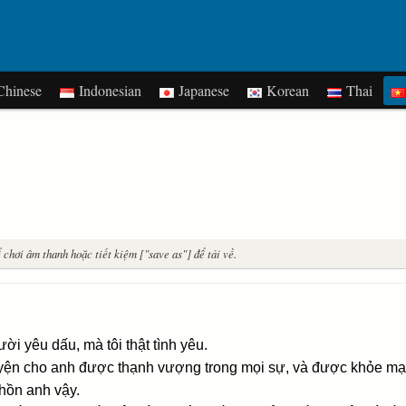
hinese
Indonesian
Japanese
Korean
Thai
chơi âm thanh hoặc tiết kiệm ["save as"] để tải về.
ời yêu dấu, mà tôi thật tình yêu.
guyện cho anh được thạnh vượng trong mọi sự, và được khỏe m
hồn anh vậy.