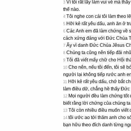
Vì tôi rất lấy làm vui vẻ mà th
3
thể nào.
Tôi nghe con cái tôi làm theo l
4
Hỡi kẻ rất yêu dấu, anh ăn ở t
5
Các Anh em đã làm chứng về s
6
cách xứng đáng với Ðức Chúa Trờ
Ấy vì danh Ðức Chúa Jêsus Chri
7
Chúng ta cũng nên tiếp đãi nhữ
8
Tôi đã viết mấy chữ cho Hội th
9
Cho nên, nếu tôi đến, tôi sẽ b
10
người lại không tiếp rước anh em
Hỡi kẻ rất yêu dấu, chớ bắt c
11
làm điều dữ, chẳng hề thấy Ðức
Mọi người đều làm chứng tốt c
12
biết rằng lời chứng của chúng ta l
Tôi còn nhiều điều muốn viết
13
tôi ước ao tới thăm anh cho 
14
bạn hữu theo đích danh từng ng