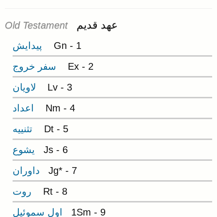
عهد قديم
Old Testament
Gn - 1
پيدايش
Ex - 2
سفر خروج
Lv - 3
لاويان
Nm - 4
اعداد
Dt - 5
تثنييه
Js - 6
يشوع
Jg* - 7
داوران
Rt - 8
روت
1Sm - 9
اول سموئيل