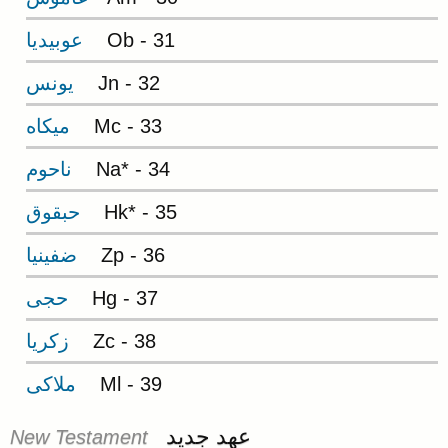
Ob - 31
عوبيديا
Jn - 32
يونس
Mc - 33
ميکاه
Na* - 34
ناحوم
Hk* - 35
حبقوق
Zp - 36
ضفينيا
Hg - 37
حجی
Zc - 38
زکريا
Ml - 39
ملاکی
عهد جديد
New Testament