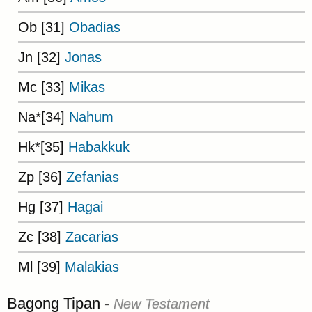
Ob [31]
Obadias
Jn [32]
Jonas
Mc [33]
Mikas
Na*[34]
Nahum
Hk*[35]
Habakkuk
Zp [36]
Zefanias
Hg [37]
Hagai
Zc [38]
Zacarias
Ml [39]
Malakias
Bagong Tipan -
New Testament