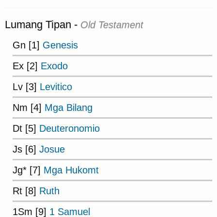
Lumang Tipan -
Old Testament
Gn [1]
Genesis
Ex [2]
Exodo
Lv [3]
Levitico
Nm [4]
Mga Bilang
Dt [5]
Deuteronomio
Js [6]
Josue
Jg* [7]
Mga Hukomt
Rt [8]
Ruth
1Sm [9]
1 Samuel