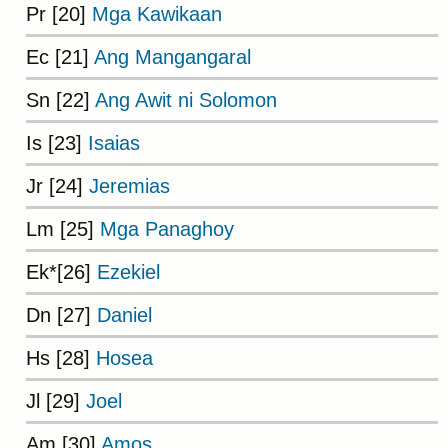
Pr [20]
Mga Kawikaan
Ec [21]
Ang Mangangaral
Sn [22]
Ang Awit ni Solomon
Is [23]
Isaias
Jr [24]
Jeremias
Lm [25]
Mga Panaghoy
Ek*[26]
Ezekiel
Dn [27]
Daniel
Hs [28]
Hosea
Jl [29]
Joel
Am [30]
Amos