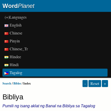
Word
Planet
(+)Languages
English
Chinese
Pinyin
Chinese_Tr
Hindee
Hindi
Tagalog
-
Reset
+
Search
/
Bibles
/ Index
Bibliya
Pumili ng isang aklat ng Banal na Bibliya sa Tagalog