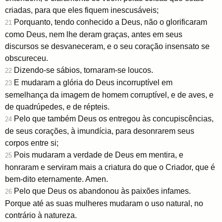
criadas, para que eles fiquem inescusáveis;
Porquanto, tendo conhecido a Deus, não o glorificaram
21
como Deus, nem lhe deram graças, antes em seus
discursos se desvaneceram, e o seu coração insensato se
obscureceu.
Dizendo-se sábios, tornaram-se loucos.
22
E mudaram a glória do Deus incorruptível em
23
semelhança da imagem de homem corruptível, e de aves, e
de quadrúpedes, e de répteis.
Pelo que também Deus os entregou às concupiscências,
24
de seus corações, à imundícia, para desonrarem seus
corpos entre si;
Pois mudaram a verdade de Deus em mentira, e
25
honraram e serviram mais a criatura do que o Criador, que é
bem-dito eternamente. Amen.
Pelo que Deus os abandonou às paixões infames.
26
Porque até as suas mulheres mudaram o uso natural, no
contrário à natureza.