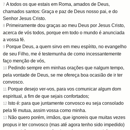
A todos os que estais em Roma, amados de Deus,
7
chamados santos: Graça e paz de Deus nosso pai, e do
Senhor Jesus Cristo.
Primeiramente dou graças ao meu Deus por Jesus Cristo,
8
acerca de vós todos, porque em todo o mundo é anunciada
a vossa fé.
Porque Deus, a quem sirvo em meu espírito, no evangelho
9
de seu Filho, me é testemunha de como incessantemente
faço menção de vós,
Pedindo sempre em minhas orações que nalgum tempo,
10
pela vontade de Deus, se me ofereça boa ocasião de ir ter
convosco.
Porque desejo ver-vos, para vos comunicar algum dom
11
espiritual, a fim de que sejais confortados;
Isto é: para que juntamente convosco eu seja consolado
12
pela fé mutua, assim vossa como minha.
Não quero porém, irmãos, que ignoreis que muitas vezes
13
propus ir ter convosco (mas até agora tenho sido impedido)