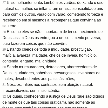
E, semelhantemente, também os varões, deixando o uso
27
natural da mulher, se inflamaram em sua sensualidade uns
para com os outros, varão com varão, cometendo torpeza e
recebendo em si mesmos a recompensa que convinha ao
seu erro.
E, como eles se não importaram de ter conhecimento de
28
Deus, assim Deus os entregou a um sentimento perverso,
para fazerem coisas que não convêm;
Estando cheios de toda a iniquidade, prostituição,
29
malícia, avareza, maldade, cheios de inveja, homicídio,
contenda, engano, malignidade;
Sendo murmuradores, detractores, aborrecedores de
30
Deus, injuriadores, soberbos, presunçosos, inventores de
males, desobedientes aos pais e às mães;
Néscios, infiéis nos contratos, sem afeição natural,
31
irreconciliáveis, sem misericórdia;
Os quais, conhecendo a justiça de Deus (que são dignos
32
de morte os que tais coisas praticam), não somente as