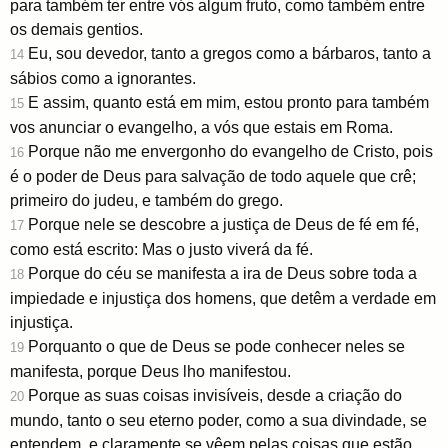
para também ter entre vós algum fruto, como também entre
os demais gentios.
Eu, sou devedor, tanto a gregos como a bárbaros, tanto a
14
sábios como a ignorantes.
E assim, quanto está em mim, estou pronto para também
15
vos anunciar o evangelho, a vós que estais em Roma.
Porque não me envergonho do evangelho de Cristo, pois
16
é o poder de Deus para salvação de todo aquele que crê;
primeiro do judeu, e também do grego.
Porque nele se descobre a justiça de Deus de fé em fé,
17
como está escrito: Mas o justo viverá da fé.
Porque do céu se manifesta a ira de Deus sobre toda a
18
impiedade e injustiça dos homens, que detêm a verdade em
injustiça.
Porquanto o que de Deus se pode conhecer neles se
19
manifesta, porque Deus lho manifestou.
Porque as suas coisas invisíveis, desde a criação do
20
mundo, tanto o seu eterno poder, como a sua divindade, se
entendem, e claramente se vêem pelas coisas que estão