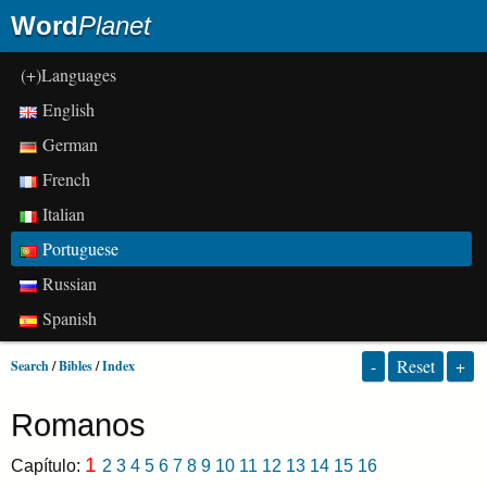
Word
Planet
(+)Languages
English
German
French
Italian
Portuguese
Russian
Spanish
-
Reset
+
Search
/
Bibles
/
Index
Romanos
1
Capítulo:
2
3
4
5
6
7
8
9
10
11
12
13
14
15
16