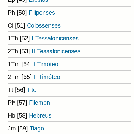
Ph [50]
Filipenses
Cl [51]
Colossenses
1Th [52]
I Tessalonicenses
2Th [53]
II Tessalonicenses
1Tm [54]
I Timóteo
2Tm [55]
II Timóteo
Tt [56]
Tito
Pl* [57]
Filemon
Hb [58]
Hebreus
Jm [59]
Tiago