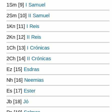
1Sm [9]
I Samuel
2Sm [10]
II Samuel
1Kn [11]
I Reis
2Kn [12]
II Reis
1Ch [13]
I Crónicas
2Ch [14]
II Crónicas
Ez [15]
Esdras
Nh [16]
Neemias
Es [17]
Ester
Jb [18]
Jó