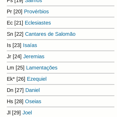
Ps [19]
Salmos
Pr [20]
Provérbios
Ec [21]
Eclesiastes
Sn [22]
Cantares de Salomão
Is [23]
Isaías
Jr [24]
Jeremias
Lm [25]
Lamentações
Ek* [26]
Ezequiel
Dn [27]
Daniel
Hs [28]
Oseias
Jl [29]
Joel