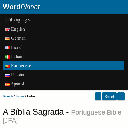
Word
Planet
(+)Languages
English
German
French
Italian
Portuguese
Russian
Spanish
-
Reset
+
Search
/
Bibles
/ Index
A Bíblia Sagrada -
Portuguese Bible
[JFA]