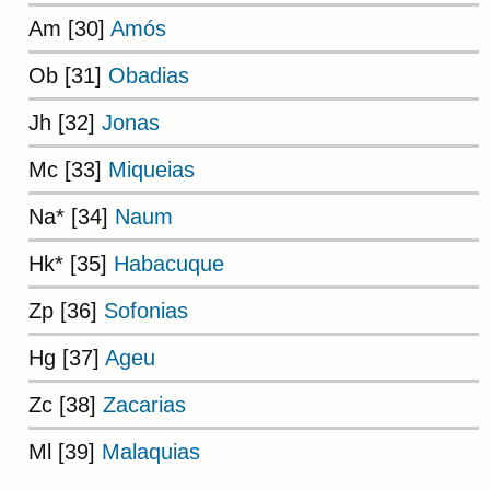
Am [30]
Amós
Ob [31]
Obadias
Jh [32]
Jonas
Mc [33]
Miqueias
Na* [34]
Naum
Hk* [35]
Habacuque
Zp [36]
Sofonias
Hg [37]
Ageu
Zc [38]
Zacarias
Ml [39]
Malaquias