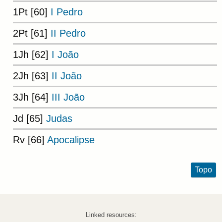
1Pt [60]
I Pedro
2Pt [61]
II Pedro
1Jh [62]
I João
2Jh [63]
II João
3Jh [64]
III João
Jd [65]
Judas
Rv [66]
Apocalipse
Topo
Linked resources: