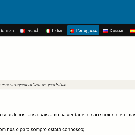
erman
French
Italian
Portuguese
Russian
k para ouvir/parar ou "save as" para baixar.
a seus filhos, aos quais amo na verdade, e não somente eu, m
em nós e para sempre estará connosco;