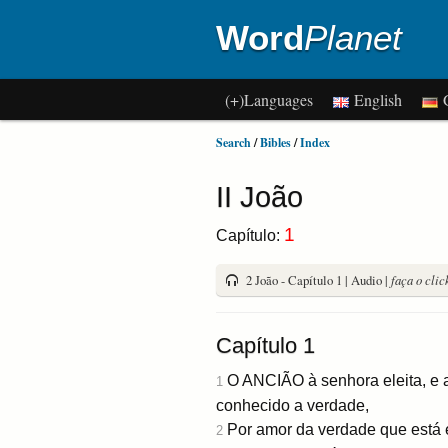
Word
Planet
(+)Languages
English
G
Search
/
Bibles
/
Index
II João
1
Capítulo:
2 João - Capítulo 1 | Audio |
faça o clic
Capítulo 1
O ANCIÃO à senhora eleita, e 
1
conhecido a verdade,
Por amor da verdade que está 
2