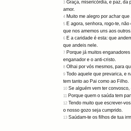
Graça, misericórdia, e paz, da
3
amor.
Muito me alegro por achar que
4
E agora, senhora, rogo-te, n
5
que nos amemos uns aos outros
E a caridade é esta: que ande
6
que andeis nele.
Porque já muitos enganadores 
7
enganador e o anti-cristo.
Olhai por vós mesmos, para qu
8
Todo aquele que prevarica, e n
9
tem tanto ao Pai como ao Filho.
Se alguém vem ter convosco, e
10
Porque quem o saúda tem part
11
Tendo muito que escrever-vos, 
12
o nosso gozo seja cumprido.
Saúdam-te os filhos de tua irm
13