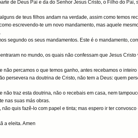
 parte de Deus Pai e da do Senhor Jesus Cristo, o Filho do Pai,
 alguns de teus filhos andam na verdade, assim como temos r
ão como escrevendo-te um novo mandamento, mas aquele mesmo 
.
mos segundo os seus mandamentos. Este é o mandamento, como 
entraram no mundo, os quais não confessam que Jesus Cristo ve
e não percamos o que temos ganho, antes recebamos o inteiro 
ão persevera na doutrina de Cristo, não tem a Deus: quem perse
 não traz esta doutrina, não o recebais em casa, nem tampouc
e nas suas más obras.
não quis fazê-lo com papel e tinta; mas espero ir ter convosco 
ã a eleita. Amen