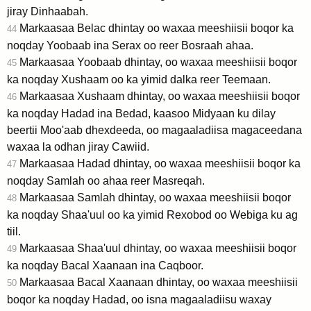
jiray Dinhaabah.
Markaasaa Belac dhintay oo waxaa meeshiisii boqor ka
44
noqday Yoobaab ina Serax oo reer Bosraah ahaa.
Markaasaa Yoobaab dhintay, oo waxaa meeshiisii boqor
45
ka noqday Xushaam oo ka yimid dalka reer Teemaan.
Markaasaa Xushaam dhintay, oo waxaa meeshiisii boqor
46
ka noqday Hadad ina Bedad, kaasoo Midyaan ku dilay
beertii Moo'aab dhexdeeda, oo magaaladiisa magaceedana
waxaa la odhan jiray Cawiid.
Markaasaa Hadad dhintay, oo waxaa meeshiisii boqor ka
47
noqday Samlah oo ahaa reer Masreqah.
Markaasaa Samlah dhintay, oo waxaa meeshiisii boqor
48
ka noqday Shaa'uul oo ka yimid Rexobod oo Webiga ku ag
tiil.
Markaasaa Shaa'uul dhintay, oo waxaa meeshiisii boqor
49
ka noqday Bacal Xaanaan ina Caqboor.
Markaasaa Bacal Xaanaan dhintay, oo waxaa meeshiisii
50
boqor ka noqday Hadad, oo isna magaaladiisu waxay