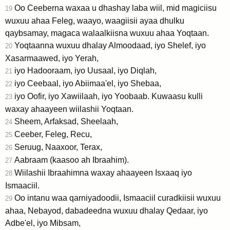
Oo Ceeberna waxaa u dhashay laba wiil, mid magiciisu
19
wuxuu ahaa Feleg, waayo, waagiisii ayaa dhulku
qaybsamay, magaca walaalkiisna wuxuu ahaa Yoqtaan.
Yoqtaanna wuxuu dhalay Almoodaad, iyo Shelef, iyo
20
Xasarmaawed, iyo Yerah,
iyo Hadooraam, iyo Uusaal, iyo Diqlah,
21
iyo Ceebaal, iyo Abiimaa'el, iyo Shebaa,
22
iyo Oofir, iyo Xawiilaah, iyo Yoobaab. Kuwaasu kulli
23
waxay ahaayeen wiilashii Yoqtaan.
Sheem, Arfaksad, Sheelaah,
24
Ceeber, Feleg, Recu,
25
Seruug, Naaxoor, Terax,
26
Aabraam (kaasoo ah Ibraahim).
27
Wiilashii Ibraahimna waxay ahaayeen Isxaaq iyo
28
Ismaaciil.
Oo intanu waa qarniyadoodii, Ismaaciil curadkiisii wuxuu
29
ahaa, Nebayod, dabadeedna wuxuu dhalay Qedaar, iyo
Adbe'el, iyo Mibsam,