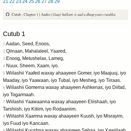
21
22
23
24
25
26
27
28
29
Cutub - Chapter 1 | Audio |
Guuji halkani si aad u dhageysato cutubka.
Cutub 1
Aadan, Seed, Enoos,
1
Qiinaan, Mahalaleel, Yaared,
2
Enoog, Metushelax, Lameg,
3
Nuux, Sheem, Xaam, iyo.
4
Wiilashii Yaafed waxay ahaayeen Gomer, iyo Maajuuj, iyo
5
Maaday, iyo Yaawaan, iyo Tubal, iyo Mesheg, iyo Tiiraas.
Wiilashii Gomerna waxay ahaayeen Ashkenas, iyo Diifad,
6
iyo Togarmaah.
Wiilashii Yaawaanna waxay ahaayeen Eliishaah, iyo
7
Tarshiish, iyo Kitiim, iyo Rodaaniim.
Wiilashii Xaamna waxay ahaayeen Kuush, iyo Misrayim,
8
iyo Fuud iyo Kancaan.
Wiilashii Kuushna waxay ahaayeen Sebaa, iyo Xawiilaah,
9