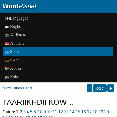
Word
Planet
(+)Languages
English
Afrikaans
Amharic
Somali
Swahili
Xhosa
Zulu
-
Reset
+
Search
/
Bibles
/
Index
TAARIIKHDII KOW…
1
Cutub:
2
3
4
5
6
7
8
9
10
11
12
13
14
15
16
17
18
19
20