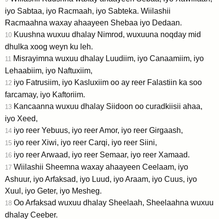
iyo Sabtaa, iyo Racmaah, iyo Sabteka. Wiilashii
Racmaahna waxay ahaayeen Shebaa iyo Dedaan.
Kuushna wuxuu dhalay Nimrod, wuxuuna noqday mid
10
dhulka xoog weyn ku leh.
Misrayimna wuxuu dhalay Luudiim, iyo Canaamiim, iyo
11
Lehaabiim, iyo Naftuxiim,
iyo Fatrusiim, iyo Kasluxiim oo ay reer Falastiin ka soo
12
farcamay, iyo Kaftoriim.
Kancaanna wuxuu dhalay Siidoon oo curadkiisii ahaa,
13
iyo Xeed,
iyo reer Yebuus, iyo reer Amor, iyo reer Girgaash,
14
iyo reer Xiwi, iyo reer Carqi, iyo reer Siini,
15
iyo reer Arwaad, iyo reer Semaar, iyo reer Xamaad.
16
Wiilashii Sheemna waxay ahaayeen Ceelaam, iyo
17
Ashuur, iyo Arfaksad, iyo Luud, iyo Araam, iyo Cuus, iyo
Xuul, iyo Geter, iyo Mesheg.
Oo Arfaksad wuxuu dhalay Sheelaah, Sheelaahna wuxuu
18
dhalay Ceeber.