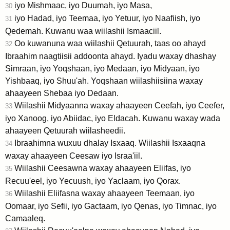
iyo Mishmaac, iyo Duumah, iyo Masa,
30
iyo Hadad, iyo Teemaa, iyo Yetuur, iyo Naafiish, iyo
31
Qedemah. Kuwanu waa wiilashii Ismaaciil.
Oo kuwanuna waa wiilashii Qetuurah, taas oo ahayd
32
Ibraahim naagtiisii addoonta ahayd. Iyadu waxay dhashay
Simraan, iyo Yoqshaan, iyo Medaan, iyo Midyaan, iyo
Yishbaaq, iyo Shuu'ah. Yoqshaan wiilashiisiina waxay
ahaayeen Shebaa iyo Dedaan.
Wiilashii Midyaanna waxay ahaayeen Ceefah, iyo Ceefer,
33
iyo Xanoog, iyo Abiidac, iyo Eldacah. Kuwanu waxay wada
ahaayeen Qetuurah wiilasheedii.
Ibraahimna wuxuu dhalay Isxaaq. Wiilashii Isxaaqna
34
waxay ahaayeen Ceesaw iyo Israa'iil.
Wiilashii Ceesawna waxay ahaayeen Eliifas, iyo
35
Recuu'eel, iyo Yecuush, iyo Yaclaam, iyo Qorax.
Wiilashii Eliifasna waxay ahaayeen Teemaan, iyo
36
Oomaar, iyo Sefii, iyo Gactaam, iyo Qenas, iyo Timnac, iyo
Camaaleq.