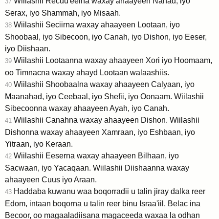
Wiilashii Recuu'eelna waxay ahaayeen Nahad, iyo
37
Serax, iyo Shammah, iyo Misaah.
Wiilashii Seciirna waxay ahaayeen Lootaan, iyo
38
Shoobaal, iyo Sibecoon, iyo Canah, iyo Dishon, iyo Eeser,
iyo Diishaan.
Wiilashii Lootaanna waxay ahaayeen Xori iyo Hoomaam,
39
oo Timnacna waxay ahayd Lootaan walaashiis.
Wiilashii Shoobaalna waxay ahaayeen Calyaan, iyo
40
Maanahad, iyo Ceebaal, iyo Shefii, iyo Oonaam. Wiilashii
Sibecoonna waxay ahaayeen Ayah, iyo Canah.
Wiilashii Canahna waxay ahaayeen Dishon. Wiilashii
41
Dishonna waxay ahaayeen Xamraan, iyo Eshbaan, iyo
Yitraan, iyo Keraan.
Wiilashii Eeserna waxay ahaayeen Bilhaan, iyo
42
Sacwaan, iyo Yacaqaan. Wiilashii Diishaanna waxay
ahaayeen Cuus iyo Araan.
Haddaba kuwanu waa boqorradii u talin jiray dalka reer
43
Edom, intaan boqorna u talin reer binu Israa'iil, Belac ina
Becoor, oo magaaladiisana magaceeda waxaa la odhan