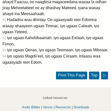
ahayd Faacuu, oo naagtiisa magaceedana waxaa la odhan
jiray Meheetabeel oo ay dhashay Matreed, iyana waxay
ahayd ina Meesaahaab.
Hadadna wuu dhintay. Oo ugaasyadii reer Edomna
51
waxay ahaayeen ugaas Timnac, iyo ugaas Calwah, iyo
ugaas Yeteed,
iyo ugaas Aaholiibaamah, iyo ugaas Eelaah, iyo ugaas
52
Fiinon,
iyo ugaas Qenas, iyo ugaas Teemaan, iyo ugaas Mibsaar,
53
iyo ugaas Magdii'eel, iyo ugaas Ciiraam. Intaasu waa
54
ugaasyadii reer Edom.
Print This Page
Top
▷
Linked resources:
Audio Bibles
|
Verses
|
Resources
|
Downloads