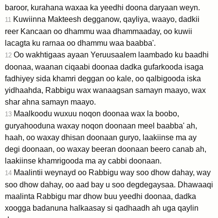
baroor, kurahana waxaa ka yeedhi doona daryaan weyn.
Kuwiinna Makteesh degganow, qayliya, waayo, dadkii
11
reer Kancaan oo dhammu waa dhammaaday, oo kuwii
lacagta ku rarnaa oo dhammu waa baabba'.
Oo wakhtigaas ayaan Yeruusaalem laambado ku baadhi
12
doonaa, waanan ciqaabi doonaa dadka gufarkooda isaga
fadhiyey sida khamri deggan oo kale, oo qalbigooda iska
yidhaahda, Rabbigu wax wanaagsan samayn maayo, wax
shar ahna samayn maayo.
Maalkoodu wuxuu noqon doonaa wax la boobo,
13
guryahooduna waxay noqon doonaan meel baabba' ah,
haah, oo waxay dhisan doonaan guryo, laakiinse ma ay
degi doonaan, oo waxay beeran doonaan beero canab ah,
laakiinse khamrigooda ma ay cabbi doonaan.
Maalintii weynayd oo Rabbigu way soo dhow dahay, way
14
soo dhow dahay, oo aad bay u soo degdegaysaa. Dhawaaqi
maalinta Rabbigu mar dhow buu yeedhi doonaa, dadka
xoogga badanuna halkaasay si qadhaadh ah uga qaylin