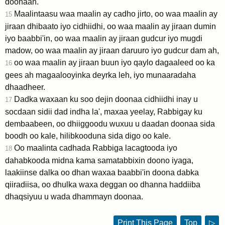
doonaan.
Maalintaasu waa maalin ay cadho jirto, oo waa maalin ay
15
jiraan dhibaato iyo cidhiidhi, oo waa maalin ay jiraan dumin
iyo baabbi'in, oo waa maalin ay jiraan gudcur iyo mugdi
madow, oo waa maalin ay jiraan daruuro iyo gudcur dam ah,
oo waa maalin ay jiraan buun iyo qaylo dagaaleed oo ka
16
gees ah magaalooyinka deyrka leh, iyo munaaradaha
dhaadheer.
Dadka waxaan ku soo dejin doonaa cidhiidhi inay u
17
socdaan sidii dad indha la', maxaa yeelay, Rabbigay ku
dembaabeen, oo dhiiggoodu wuxuu u daadan doonaa sida
boodh oo kale, hilibkooduna sida digo oo kale.
Oo maalinta cadhada Rabbiga lacagtooda iyo
18
dahabkooda midna kama samatabbixin doono iyaga,
laakiinse dalka oo dhan waxaa baabbi'in doona dabka
qiiradiisa, oo dhulka waxa deggan oo dhanna haddiiba
dhaqsiyuu u wada dhammayn doonaa.
Print This Page
Top
▷