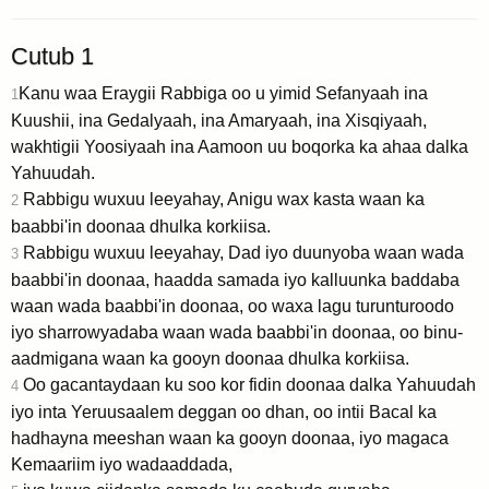
Cutub 1
Kanu waa Eraygii Rabbiga oo u yimid Sefanyaah ina
1
Kuushii, ina Gedalyaah, ina Amaryaah, ina Xisqiyaah,
wakhtigii Yoosiyaah ina Aamoon uu boqorka ka ahaa dalka
Yahuudah.
Rabbigu wuxuu leeyahay, Anigu wax kasta waan ka
2
baabbi'in doonaa dhulka korkiisa.
Rabbigu wuxuu leeyahay, Dad iyo duunyoba waan wada
3
baabbi'in doonaa, haadda samada iyo kalluunka baddaba
waan wada baabbi'in doonaa, oo waxa lagu turunturoodo
iyo sharrowyadaba waan wada baabbi'in doonaa, oo binu-
aadmigana waan ka gooyn doonaa dhulka korkiisa.
Oo gacantaydaan ku soo kor fidin doonaa dalka Yahuudah
4
iyo inta Yeruusaalem deggan oo dhan, oo intii Bacal ka
hadhayna meeshan waan ka gooyn doonaa, iyo magaca
Kemaariim iyo wadaaddada,