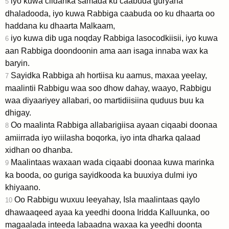
iyo kuwa ciidanka samada ku caabuda guryaha
5
dhaladooda, iyo kuwa Rabbiga caabuda oo ku dhaarta oo
haddana ku dhaarta Malkaam,
iyo kuwa dib uga noqday Rabbiga lasocodkiisii, iyo kuwa
6
aan Rabbiga doondoonin ama aan isaga innaba wax ka
baryin.
Sayidka Rabbiga ah hortiisa ku aamus, maxaa yeelay,
7
maalintii Rabbigu waa soo dhow dahay, waayo, Rabbigu
waa diyaariyey allabari, oo martidiisiina quduus buu ka
dhigay.
Oo maalinta Rabbiga allabarigiisa ayaan ciqaabi doonaa
8
amiirrada iyo wiilasha boqorka, iyo inta dharka qalaad
xidhan oo dhanba.
Maalintaas waxaan wada ciqaabi doonaa kuwa marinka
9
ka booda, oo guriga sayidkooda ka buuxiya dulmi iyo
khiyaano.
Oo Rabbigu wuxuu leeyahay, Isla maalintaas qaylo
10
dhawaaqeed ayaa ka yeedhi doona Iridda Kalluunka, oo
magaalada inteeda labaadna waxaa ka yeedhi doonta