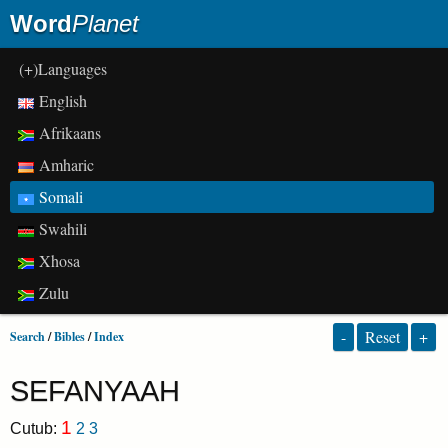
Word
Planet
(+)Languages
English
Afrikaans
Amharic
Somali
Swahili
Xhosa
Zulu
-
Reset
+
Search
/
Bibles
/
Index
SEFANYAAH
1
Cutub:
2
3