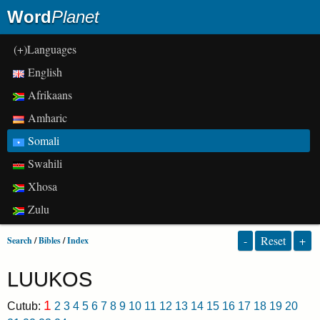
Word
Planet
(+)Languages
English
Afrikaans
Amharic
Somali
Swahili
Xhosa
Zulu
-
Reset
+
Search
/
Bibles
/
Index
LUUKOS
1
Cutub:
2
3
4
5
6
7
8
9
10
11
12
13
14
15
16
17
18
19
20