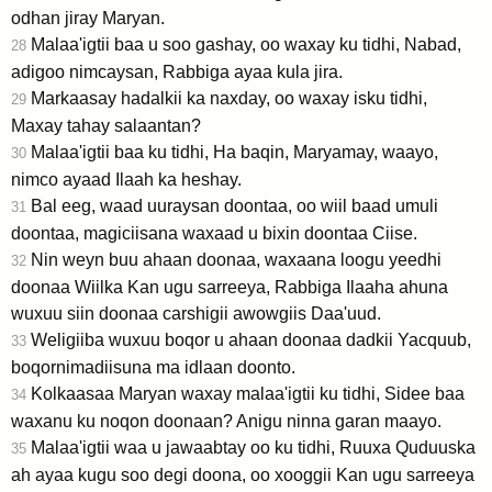
odhan jiray Maryan.
Malaa'igtii baa u soo gashay, oo waxay ku tidhi, Nabad,
28
adigoo nimcaysan, Rabbiga ayaa kula jira.
Markaasay hadalkii ka naxday, oo waxay isku tidhi,
29
Maxay tahay salaantan?
Malaa'igtii baa ku tidhi, Ha baqin, Maryamay, waayo,
30
nimco ayaad Ilaah ka heshay.
Bal eeg, waad uuraysan doontaa, oo wiil baad umuli
31
doontaa, magiciisana waxaad u bixin doontaa Ciise.
Nin weyn buu ahaan doonaa, waxaana loogu yeedhi
32
doonaa Wiilka Kan ugu sarreeya, Rabbiga Ilaaha ahuna
wuxuu siin doonaa carshigii awowgiis Daa'uud.
Weligiiba wuxuu boqor u ahaan doonaa dadkii Yacquub,
33
boqornimadiisuna ma idlaan doonto.
Kolkaasaa Maryan waxay malaa'igtii ku tidhi, Sidee baa
34
waxanu ku noqon doonaan? Anigu ninna garan maayo.
Malaa'igtii waa u jawaabtay oo ku tidhi, Ruuxa Quduuska
35
ah ayaa kugu soo degi doona, oo xooggii Kan ugu sarreeya