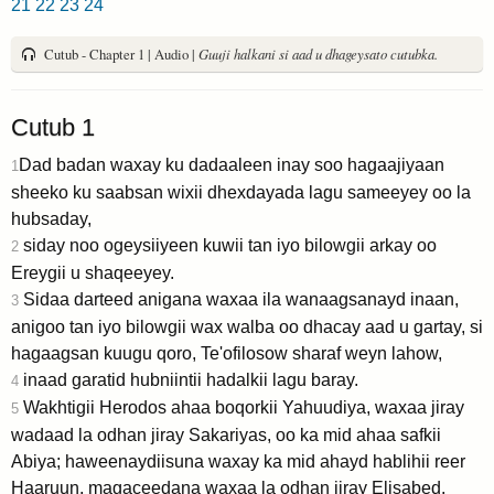
21
22
23
24
Cutub - Chapter 1 | Audio |
Guuji halkani si aad u dhageysato cutubka.
Cutub 1
Dad badan waxay ku dadaaleen inay soo hagaajiyaan
1
sheeko ku saabsan wixii dhexdayada lagu sameeyey oo la
hubsaday,
siday noo ogeysiiyeen kuwii tan iyo bilowgii arkay oo
2
Ereygii u shaqeeyey.
Sidaa darteed anigana waxaa ila wanaagsanayd inaan,
3
anigoo tan iyo bilowgii wax walba oo dhacay aad u gartay, si
hagaagsan kuugu qoro, Te'ofilosow sharaf weyn lahow,
inaad garatid hubniintii hadalkii lagu baray.
4
Wakhtigii Herodos ahaa boqorkii Yahuudiya, waxaa jiray
5
wadaad la odhan jiray Sakariyas, oo ka mid ahaa safkii
Abiya; haweenaydiisuna waxay ka mid ahayd hablihii reer
Haaruun, magaceedana waxaa la odhan jiray Elisabed.