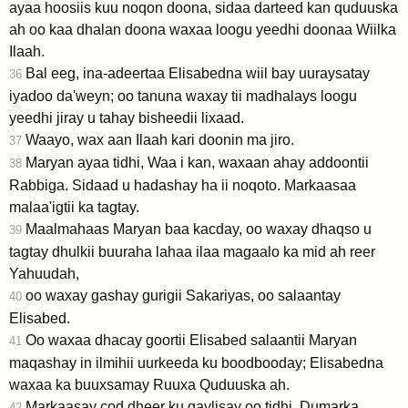
ayaa hoosiis kuu noqon doona, sidaa darteed kan quduuska
ah oo kaa dhalan doona waxaa loogu yeedhi doonaa Wiilka
Ilaah.
Bal eeg, ina-adeertaa Elisabedna wiil bay uuraysatay
36
iyadoo da'weyn; oo tanuna waxay tii madhalays loogu
yeedhi jiray u tahay bisheedii lixaad.
Waayo, wax aan Ilaah kari doonin ma jiro.
37
Maryan ayaa tidhi, Waa i kan, waxaan ahay addoontii
38
Rabbiga. Sidaad u hadashay ha ii noqoto. Markaasaa
malaa'igtii ka tagtay.
Maalmahaas Maryan baa kacday, oo waxay dhaqso u
39
tagtay dhulkii buuraha lahaa ilaa magaalo ka mid ah reer
Yahuudah,
oo waxay gashay gurigii Sakariyas, oo salaantay
40
Elisabed.
Oo waxaa dhacay goortii Elisabed salaantii Maryan
41
maqashay in ilmihii uurkeeda ku boodbooday; Elisabedna
waxaa ka buuxsamay Ruuxa Quduuska ah.
Markaasay cod dheer ku qaylisay oo tidhi, Dumarka
42