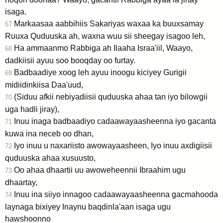
isaga.
Markaasaa aabbihiis Sakariyas waxaa ka buuxsamay
67
Ruuxa Quduuska ah, waxna wuu sii sheegay isagoo leh,
Ha ammaanmo Rabbiga ah Ilaaha Israa'iil, Waayo,
68
dadkiisii ayuu soo booqday oo furtay.
Badbaadiye xoog leh ayuu inoogu kiciyey Gurigii
69
midiidinkiisa Daa'uud,
(Siduu afkii nebiyadiisii quduuska ahaa tan iyo bilowgii
70
uga hadli jiray),
Inuu inaga badbaadiyo cadaawayaasheenna iyo gacanta
71
kuwa ina neceb oo dhan,
Iyo inuu u naxariisto awowayaasheen, Iyo inuu axdigiisii
72
quduuska ahaa xusuusto,
Oo ahaa dhaartii uu awoweheennii Ibraahim ugu
73
dhaartay,
Inuu ina siiyo innagoo cadaawayaasheenna gacmahooda
74
laynaga bixiyey Inaynu baqdinla'aan isaga ugu
hawshoonno