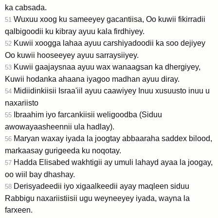
ka cabsada.
Wuxuu xoog ku sameeyey gacantiisa, Oo kuwii fikirradii
51
qalbigoodii ku kibray ayuu kala firdhiyey.
Kuwii xoogga lahaa ayuu carshiyadoodii ka soo dejiyey
52
Oo kuwii hooseeyey ayuu sarraysiiyey.
Kuwii gaajaysnaa ayuu wax wanaagsan ka dhergiyey,
53
Kuwii hodanka ahaana iyagoo madhan ayuu diray.
Midiidinkiisii Israa'iil ayuu caawiyey Inuu xusuusto inuu u
54
naxariisto
Ibraahim iyo farcankiisii weligoodba (Siduu
55
awowayaasheennii ula hadlay).
Maryan waxay iyada la joogtay abbaaraha saddex bilood,
56
markaasay gurigeeda ku noqotay.
Hadda Elisabed wakhtigii ay umuli lahayd ayaa la joogay,
57
oo wiil bay dhashay.
Derisyadeedii iyo xigaalkeedii ayay maqleen siduu
58
Rabbigu naxariistiisii ugu weyneeyey iyada, wayna la
farxeen.