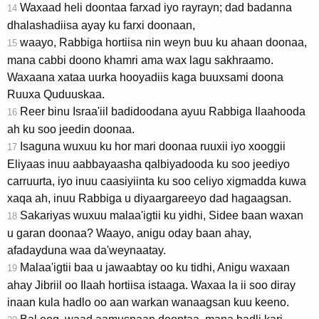
Waxaad heli doontaa farxad iyo rayrayn; dad badanna
14
dhalashadiisa ayay ku farxi doonaan,
waayo, Rabbiga hortiisa nin weyn buu ku ahaan doonaa,
15
mana cabbi doono khamri ama wax lagu sakhraamo.
Waxaana xataa uurka hooyadiis kaga buuxsami doona
Ruuxa Quduuskaa.
Reer binu Israa'iil badidoodana ayuu Rabbiga Ilaahooda
16
ah ku soo jeedin doonaa.
Isaguna wuxuu ku hor mari doonaa ruuxii iyo xooggii
17
Eliyaas inuu aabbayaasha qalbiyadooda ku soo jeediyo
carruurta, iyo inuu caasiyiinta ku soo celiyo xigmadda kuwa
xaqa ah, inuu Rabbiga u diyaargareeyo dad hagaagsan.
Sakariyas wuxuu malaa'igtii ku yidhi, Sidee baan waxan
18
u garan doonaa? Waayo, anigu oday baan ahay,
afadayduna waa da'weynaatay.
Malaa'igtii baa u jawaabtay oo ku tidhi, Anigu waxaan
19
ahay Jibriil oo Ilaah hortiisa istaaga. Waxaa la ii soo diray
inaan kula hadlo oo aan warkan wanaagsan kuu keeno.