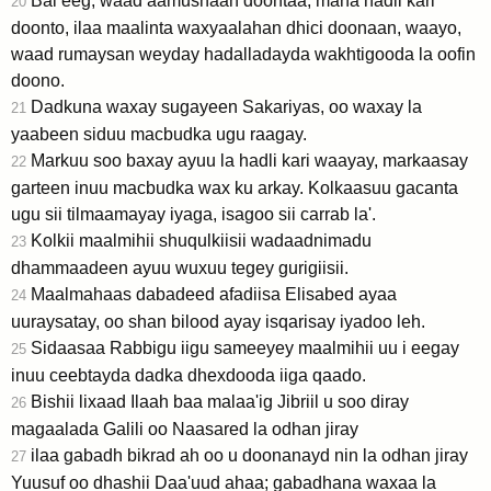
Bal eeg, waad aamusnaan doontaa, mana hadli kari
20
doonto, ilaa maalinta waxyaalahan dhici doonaan, waayo,
waad rumaysan weyday hadalladayda wakhtigooda la oofin
doono.
Dadkuna waxay sugayeen Sakariyas, oo waxay la
21
yaabeen siduu macbudka ugu raagay.
Markuu soo baxay ayuu la hadli kari waayay, markaasay
22
garteen inuu macbudka wax ku arkay. Kolkaasuu gacanta
ugu sii tilmaamayay iyaga, isagoo sii carrab la'.
Kolkii maalmihii shuqulkiisii wadaadnimadu
23
dhammaadeen ayuu wuxuu tegey gurigiisii.
Maalmahaas dabadeed afadiisa Elisabed ayaa
24
uuraysatay, oo shan bilood ayay isqarisay iyadoo leh.
Sidaasaa Rabbigu iigu sameeyey maalmihii uu i eegay
25
inuu ceebtayda dadka dhexdooda iiga qaado.
Bishii lixaad Ilaah baa malaa'ig Jibriil u soo diray
26
magaalada Galili oo Naasared la odhan jiray
ilaa gabadh bikrad ah oo u doonanayd nin la odhan jiray
27
Yuusuf oo dhashii Daa'uud ahaa; gabadhana waxaa la