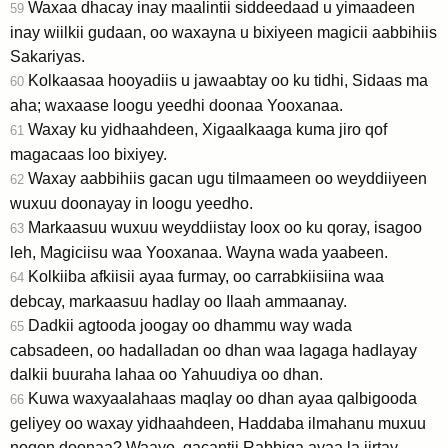
Waxaa dhacay inay maalintii siddeedaad u yimaadeen
59
inay wiilkii gudaan, oo waxayna u bixiyeen magicii aabbihiis
Sakariyas.
Kolkaasaa hooyadiis u jawaabtay oo ku tidhi, Sidaas ma
60
aha; waxaase loogu yeedhi doonaa Yooxanaa.
Waxay ku yidhaahdeen, Xigaalkaaga kuma jiro qof
61
magacaas loo bixiyey.
Waxay aabbihiis gacan ugu tilmaameen oo weyddiiyeen
62
wuxuu doonayay in loogu yeedho.
Markaasuu wuxuu weyddiistay loox oo ku qoray, isagoo
63
leh, Magiciisu waa Yooxanaa. Wayna wada yaabeen.
Kolkiiba afkiisii ayaa furmay, oo carrabkiisiina waa
64
debcay, markaasuu hadlay oo Ilaah ammaanay.
Dadkii agtooda joogay oo dhammu way wada
65
cabsadeen, oo hadalladan oo dhan waa lagaga hadlayay
dalkii buuraha lahaa oo Yahuudiya oo dhan.
Kuwa waxyaalahaas maqlay oo dhan ayaa qalbigooda
66
geliyey oo waxay yidhaahdeen, Haddaba ilmahanu muxuu
noqon doonaa? Waayo, gacantii Rabbiga ayaa la jirtay