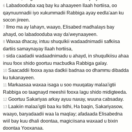
Labadooduba xaq bay ku ahaayeen Ilaah hortiisa, oo
6
qaynuunnadii iyo xukummadii Rabbiga ayay eedla'aan ku
socon jireen.
Ilmo ma ay lahayn, waayo, Elisabed madhalays bay
7
ahayd, oo labadooduba way da'weynaayeen.
Waxaa dhacay, intuu shuqulkii wadaadnimadii safkiisa
8
dartiis samaynayay Ilaah hortiisa,
sida caadadii wadaadnimadu u ahayd, in shuqulkiisu ahaa
9
inuu foox shido goortuu macbudka Rabbiga galay.
Saacaddii fooxa ayaa dadkii badnaa oo dhammu dibadda
10
ku tukanayeen.
Markaasaa waxaa isaga u soo muuqatay malaa'igtii
11
Rabbiga oo taagnayd meeshii fooxa lagu shido midigteeda.
Goortuu Sakariyas arkay ayuu naxay, wuuna cabsaday.
12
Laakiin malaa'igtii baa ku tidhi, Ha baqin, Sakariyasow,
13
waayo, baryadaadii waa la maqlay; afadaada Elisabedna
wiil bay kuu dhali doontaa, magiciisana waxaad u bixin
doontaa Yooxanaa.