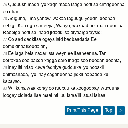
Quduusnimada iyo xaqnimada isaga hortiisa cimrigeenna
75
oo dhan.
Adiguna, ilma yahow, waxaa laguugu yeedhi doonaa
76
nebigii Kan ugu sarreeya, Waayo, waxaad hor mari doontaa
Rabbiga hortiisa inaad jidadkiisa diyaargaraysid;
Oo aad dadkiisa ogeysiisid badbaadada Ee
77
dembidhaafkooda ah,
Ee laga hela naxariista weyn ee Ilaaheenna, Tan
78
qorraxda soo baxda xagga sare inaga soo booqan doonta,
Inay iftiimiso kuwa fadhiya gudcurka iyo hooskii
79
dhimashada, Iyo inay cagaheenna jidkii nabadda ku
kaxayso,
Wiilkuna waa koray oo ruuxuu ka xoogoobay, wuxuuna
80
joogay cidlada ilaa maalintii uu Israa'iil istusi lahaa.
Print This Page
Top
▷