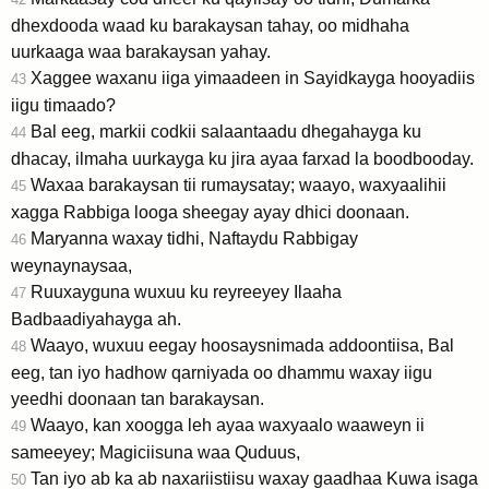
dhexdooda waad ku barakaysan tahay, oo midhaha
uurkaaga waa barakaysan yahay.
Xaggee waxanu iiga yimaadeen in Sayidkayga hooyadiis
43
iigu timaado?
Bal eeg, markii codkii salaantaadu dhegahayga ku
44
dhacay, ilmaha uurkayga ku jira ayaa farxad la boodbooday.
Waxaa barakaysan tii rumaysatay; waayo, waxyaalihii
45
xagga Rabbiga looga sheegay ayay dhici doonaan.
Maryanna waxay tidhi, Naftaydu Rabbigay
46
weynaynaysaa,
Ruuxayguna wuxuu ku reyreeyey Ilaaha
47
Badbaadiyahayga ah.
Waayo, wuxuu eegay hoosaysnimada addoontiisa, Bal
48
eeg, tan iyo hadhow qarniyada oo dhammu waxay iigu
yeedhi doonaan tan barakaysan.
Waayo, kan xoogga leh ayaa waxyaalo waaweyn ii
49
sameeyey; Magiciisuna waa Quduus,
Tan iyo ab ka ab naxariistiisu waxay gaadhaa Kuwa isaga
50