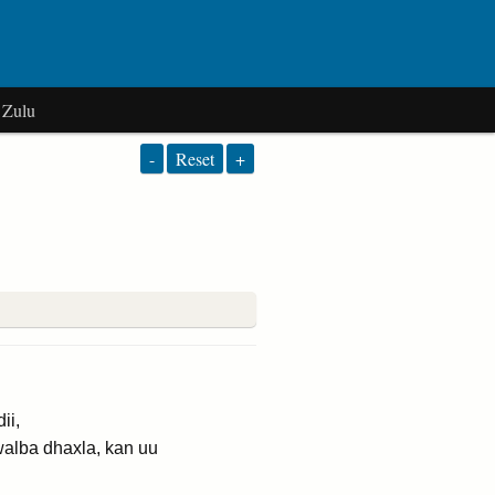
Zulu
-
Reset
+
ii,
alba dhaxla, kan uu