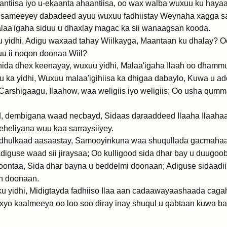
tiisa iyo u-ekaanta ahaantiisa, oo wax walba wuxuu ku hayaa
 sameeyey dabadeed ayuu wuxuu fadhiistay Weynaha xagga sar
aa'igaha siduu u dhaxlay magac ka sii wanaagsan kooda.
ku yidhi, Adigu waxaad tahay Wiilkayga, Maantaan ku dhalay? 
u ii noqon doonaa Wiil?
nida dhex keenayay, wuxuu yidhi, Malaa'igaha Ilaah oo dhamm
ka yidhi, Wuxuu malaa'igihiisa ka dhigaa dabaylo, Kuwa u ade
, Carshigaagu, Ilaahow, waa weligiis iyo weligiis; Oo usha qu
, dembigana waad necbayd, Sidaas daraaddeed Ilaaha Ilaaha
eheliyana wuu kaa sarraysiiyey.
i dhulkaad aasaastay, Samooyinkuna waa shuqullada gacmaha
diguse waad sii jiraysaa; Oo kulligood sida dhar bay u duugoo
 doontaa, Sida dhar bayna u beddelmi doonaan; Adiguse sidaadi
 doonaan.
 ku yidhi, Midigtayda fadhiiso Ilaa aan cadaawayaashaada cag
xyo kaalmeeya oo loo soo diray inay shuqul u qabtaan kuwa 