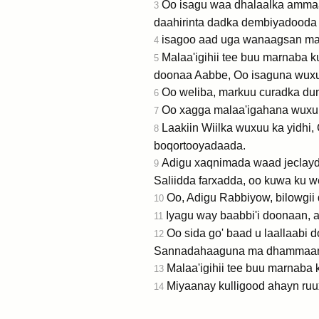
Oo isagu waa dhalaalka ammaan
3
daahirinta dadka dembiyadooda
isagoo aad uga wanaagsan mal
4
Malaa'igihii tee buu marnaba 
5
doonaa Aabbe, Oo isaguna wuxu
Oo weliba, markuu curadka du
6
Oo xagga malaa'igahana wuxuu 
7
Laakiin Wiilka wuxuu ka yidhi
8
boqortooyadaada.
Adigu xaqnimada waad jeclayd
9
Saliidda farxadda, oo kuwa ku w
Oo, Adigu Rabbiyow, bilowgi
10
Iyagu way baabbi'i doonaan, a
11
Oo sida go' baad u laallaabi
12
Sannadahaaguna ma dhammaan
Malaa'igihii tee buu marnaba
13
Miyaanay kulligood ahayn ruu
14