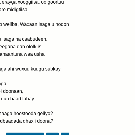
 erayga xooggiisa, oo goortuu
e midigtiisa,
Oo weliba, Waxaan isaga u noqon
u isaga ha caabudeen.
egana dab ololkiis.
mmanaantuna waa usha
aga ahi wuxuu kuugu subkay
aga,
bi doonaan,
i uun baad tahay
ahaaga hoostooda geliyo?
badbaadada dhaxli doona?