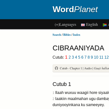
Word
Planet
(+)Languages
English
A
Search
/
Bibles
/
Index
CIBRAANIYADA
1
Cutub:
2
3
4
5
6
7
8
9
10
11
12
Cutub - Chapter 1 | Audio |
Guuji halkan
Cutub 1
Ilaah wuxuu waagii hore siyaa
1
laakiin maalmahan ugu dambays
2
duniyooyinkana ku sameeyey.