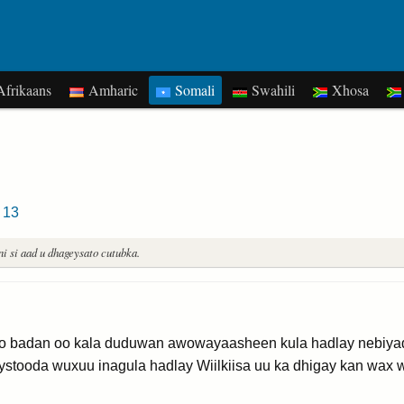
frikaans
Amharic
Somali
Swahili
Xhosa
13
i si aad u dhageysato cutubka.
lo badan oo kala duduwan awowayaasheen kula hadlay nebiyad
tooda wuxuu inagula hadlay Wiilkiisa uu ka dhigay kan wax w