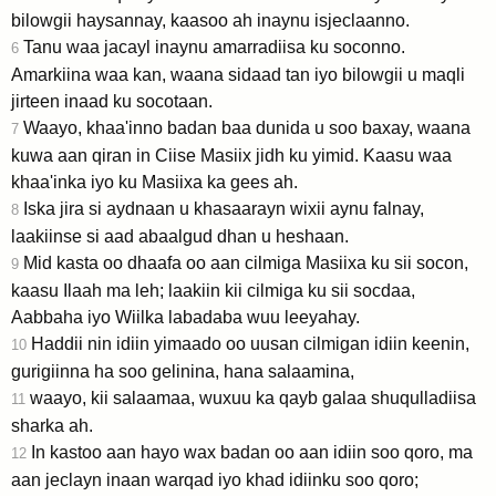
bilowgii haysannay, kaasoo ah inaynu isjeclaanno.
Tanu waa jacayl inaynu amarradiisa ku soconno.
6
Amarkiina waa kan, waana sidaad tan iyo bilowgii u maqli
jirteen inaad ku socotaan.
Waayo, khaa'inno badan baa dunida u soo baxay, waana
7
kuwa aan qiran in Ciise Masiix jidh ku yimid. Kaasu waa
khaa'inka iyo ku Masiixa ka gees ah.
Iska jira si aydnaan u khasaarayn wixii aynu falnay,
8
laakiinse si aad abaalgud dhan u heshaan.
Mid kasta oo dhaafa oo aan cilmiga Masiixa ku sii socon,
9
kaasu Ilaah ma leh; laakiin kii cilmiga ku sii socdaa,
Aabbaha iyo Wiilka labadaba wuu leeyahay.
Haddii nin idiin yimaado oo uusan cilmigan idiin keenin,
10
gurigiinna ha soo gelinina, hana salaamina,
waayo, kii salaamaa, wuxuu ka qayb galaa shuqulladiisa
11
sharka ah.
In kastoo aan hayo wax badan oo aan idiin soo qoro, ma
12
aan jeclayn inaan warqad iyo khad idiinku soo qoro;