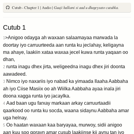
Cutub - Chapter 1 | Audio |
Guuji halkani si aad u dhageysato cutubka.
Cutub 1
>Anigoo odayga ah waxaan salaamayaa marwada la
1
doortay iyo carruurteeda aan runta ku jeclahay, keligayna
ma ahaye, laakiin xataa waxaa jecel kuwa runta yaqaan oo
dhan,
runta inagu dhex jirta, weligeedna inagu dhex jiri doonta
2
aawadeed.
Nimco iyo naxariis iyo nabad ka yimaada Ilaaha Aabbaha
3
ah iyo Ciise Masiix oo ah Wiilka Aabbaha ayaa inala jiri
doona xagga runta iyo jacaylka.
Aad baan ugu farxay markaan arkay carruurtaadii
4
qaarkood oo runta ku socda, waana sidaynu Aabbaha amar
uga helnay.
Oo haatan waxaan kaa baryayaa, murwoy, sidii anigoo
5
aan kuu soo qorayn amar cusub laakiinse kii aynu tan iyo