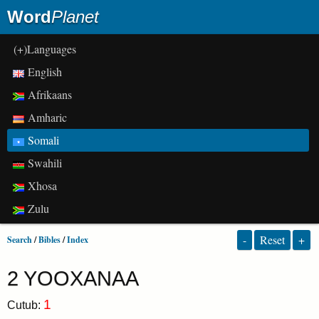
Word
Planet
(+)Languages
English
Afrikaans
Amharic
Somali
Swahili
Xhosa
Zulu
-
Reset
+
Search
/
Bibles
/
Index
2 YOOXANAA
1
Cutub: