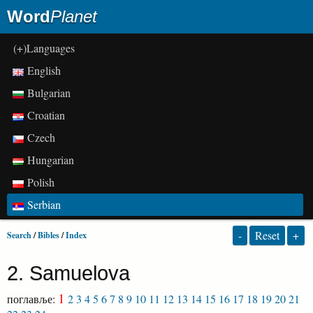
Word
Planet
(+)Languages
English
Bulgarian
Croatian
Czech
Hungarian
Polish
Serbian
-
Reset
+
Search
/
Bibles
/
Index
2. Samuelova
1
поглавље:
2
3
4
5
6
7
8
9
10
11
12
13
14
15
16
17
18
19
20
21