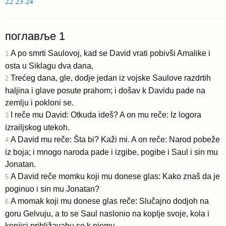
22
23
24
поглавље 1
A po smrti Saulovoj, kad se David vrati pobivši Amalike i
1
osta u Siklagu dva dana,
Trećeg dana, gle, dodje jedan iz vojske Saulove razdrtih
2
haljina i glave posute prahom; i došav k Davidu pade na
zemlju i pokloni se.
I reče mu David: Otkuda ideš? A on mu reče: Iz logora
3
izrailjskog utekoh.
A David mu reče: Šta bi? Kaži mi. A on reče: Narod pobeže
4
iz boja; i mnogo naroda pade i izgibe, pogibe i Saul i sin mu
Jonatan.
A David reče momku koji mu donese glas: Kako znaš da je
5
poginuo i sin mu Jonatan?
A momak koji mu donese glas reče: Slučajno dodjoh na
6
goru Gelvuju, a to se Saul naslonio na koplje svoje, kola i
konjici približavahu se k njemu.