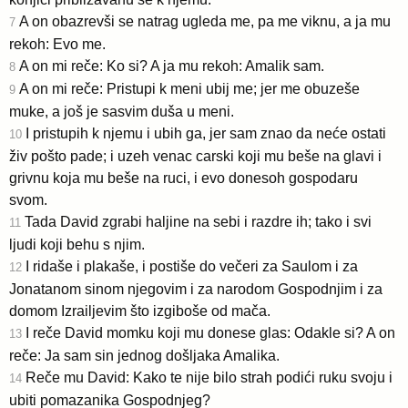
A on obazrevši se natrag ugleda me, pa me viknu, a ja mu
7
rekoh: Evo me.
A on mi reče: Ko si? A ja mu rekoh: Amalik sam.
8
A on mi reče: Pristupi k meni ubij me; jer me obuzeše
9
muke, a još je sasvim duša u meni.
I pristupih k njemu i ubih ga, jer sam znao da neće ostati
10
živ pošto pade; i uzeh venac carski koji mu beše na glavi i
grivnu koja mu beše na ruci, i evo donesoh gospodaru
svom.
Tada David zgrabi haljine na sebi i razdre ih; tako i svi
11
ljudi koji behu s njim.
I ridaše i plakaše, i postiše do večeri za Saulom i za
12
Jonatanom sinom njegovim i za narodom Gospodnjim i za
domom Izrailjevim što izgiboše od mača.
I reče David momku koji mu donese glas: Odakle si? A on
13
reče: Ja sam sin jednog došljaka Amalika.
Reče mu David: Kako te nije bilo strah podići ruku svoju i
14
ubiti pomazanika Gospodnjeg?