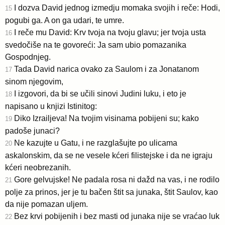
I dozva David jednog izmedju momaka svojih i reče: Hodi,
15
pogubi ga. A on ga udari, te umre.
I reče mu David: Krv tvoja na tvoju glavu; jer tvoja usta
16
svedočiše na te govoreći: Ja sam ubio pomazanika
Gospodnjeg.
Tada David narica ovako za Saulom i za Jonatanom
17
sinom njegovim,
I izgovori, da bi se učili sinovi Judini luku, i eto je
18
napisano u knjizi Istinitog:
Diko Izrailjeva! Na tvojim visinama pobijeni su; kako
19
padoše junaci?
Ne kazujte u Gatu, i ne razglašujte po ulicama
20
askalonskim, da se ne vesele kćeri filistejske i da ne igraju
kćeri neobrezanih.
Gore gelvujske! Ne padala rosa ni dažd na vas, i ne rodilo
21
polje za prinos, jer je tu bačen štit sa junaka, štit Saulov, kao
da nije pomazan uljem.
Bez krvi pobijenih i bez masti od junaka nije se vraćao luk
22