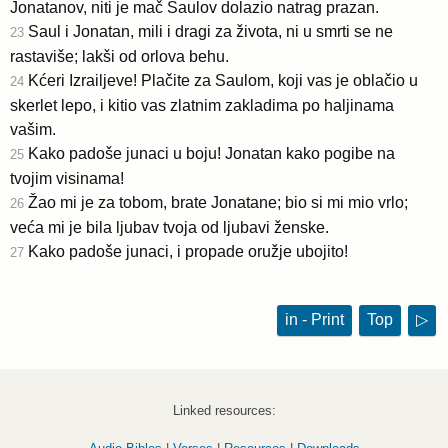
Jonatanov, niti je mač Saulov dolazio natrag prazan.
Saul i Jonatan, mili i dragi za života, ni u smrti se ne
23
rastaviše; lakši od orlova behu.
Kćeri Izrailjeve! Plačite za Saulom, koji vas je oblačio u
24
skerlet lepo, i kitio vas zlatnim zakladima po haljinama
vašim.
Kako padoše junaci u boju! Jonatan kako pogibe na
25
tvojim visinama!
Žao mi je za tobom, brate Jonatane; bio si mi mio vrlo;
26
veća mi je bila ljubav tvoja od ljubavi ženske.
Kako padoše junaci, i propade oružje ubojito!
27
in - Print
Top
▷
Linked resources: