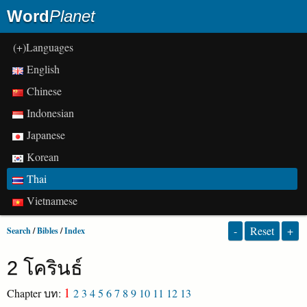
Word
Planet
(+)Languages
English
Chinese
Indonesian
Japanese
Korean
Thai
Vietnamese
-
Reset
+
Search
/
Bibles
/
Index
2 โครินธ์
1
Chapter บท:
2
3
4
5
6
7
8
9
10
11
12
13