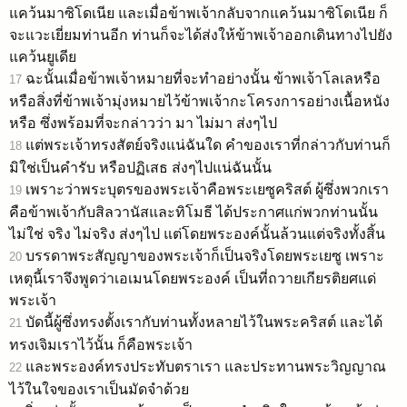
แคว้นมาซิโดเนีย และเมื่อข้าพเจ้ากลับจากแคว้นมาซิโดเนีย ก็
จะแวะเยี่ยมท่านอีก ท่านก็จะได้ส่งให้ข้าพเจ้าออกเดินทางไปยัง
แคว้นยูเดีย
ฉะนั้นเมื่อข้าพเจ้าหมายที่จะทำอย่างนั้น ข้าพเจ้าโลเลหรือ
17
หรือสิ่งที่ข้าพเจ้ามุ่งหมายไว้ข้าพเจ้ากะโครงการอย่างเนื้อหนัง
หรือ ซึ่งพร้อมที่จะกล่าวว่า มา ไม่มา ส่งๆไป
แต่พระเจ้าทรงสัตย์จริงแน่ฉันใด คำของเราที่กล่าวกับท่านก็
18
มิใช่เป็นคำรับ หรือปฏิเสธ ส่งๆไปแน่ฉันนั้น
เพราะว่าพระบุตรของพระเจ้าคือพระเยซูคริสต์ ผู้ซึ่งพวกเรา
19
คือข้าพเจ้ากับสิลวานัสและทิโมธี ได้ประกาศแก่พวกท่านนั้น
ไม่ใช่ จริง ไม่จริง ส่งๆไป แต่โดยพระองค์นั้นล้วนแต่จริงทั้งสิ้น
บรรดาพระสัญญาของพระเจ้าก็เป็นจริงโดยพระเยซู เพราะ
20
เหตุนี้เราจึงพูดว่าเอเมนโดยพระองค์ เป็นที่ถวายเกียรติยศแด่
พระเจ้า
บัดนี้ผู้ซึ่งทรงตั้งเรากับท่านทั้งหลายไว้ในพระคริสต์ และได้
21
ทรงเจิมเราไว้นั้น ก็คือพระเจ้า
และพระองค์ทรงประทับตราเรา และประทานพระวิญญาณ
22
ไว้ในใจของเราเป็นมัดจำด้วย