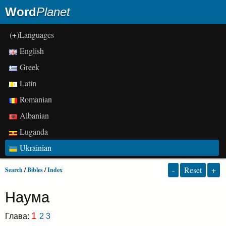
Word
Planet
(+)Languages
English
Greek
Latin
Romanian
Albanian
Luganda
Ukrainian
-
Reset
+
Search
/
Bibles
/
Index
Наума
1
Глава:
2
3