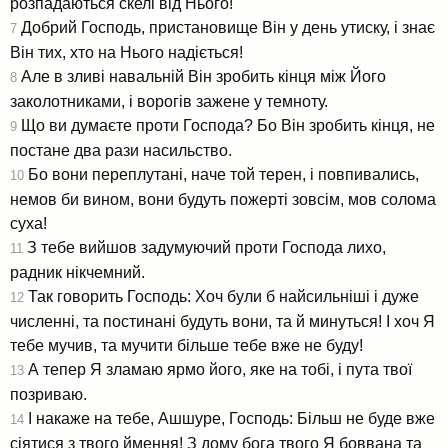
розпадаються скелі від Нього!
Добрий Господь, пристановище Він у день утиску, і знає
7
Він тих, хто на Нього надіється!
Але в зливі навальній Він зробить кінця між Його
8
заколотниками, і ворогів зажене у темноту.
Що ви думаєте проти Господа? Бо Він зробить кінця, не
9
постане два рази насильство.
Бо вони переплутані, наче той терен, і повпивались,
10
немов би вином, вони будуть пожерті зовсім, мов солома
суха!
З тебе вийшов задумуючий проти Господа лихо,
11
радник нікчемний.
Так говорить Господь: Хоч були б найсильніші і дуже
12
численні, та постинані будуть вони, та й минуться! І хоч Я
тебе мучив, та мучити більше тебе вже не буду!
А тепер Я зламаю ярмо його, яке на тобі, і пута твої
13
позриваю.
І накаже на тебе, Ашшуре, Господь: Більш не буде вже
14
сіятися з твого ймення! З дому бога твого Я боввана та