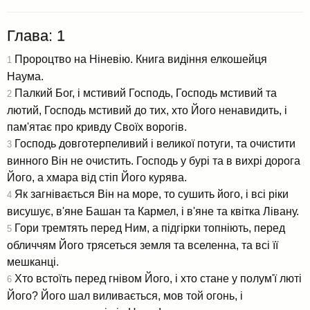
Глава: 1
Пророцтво на Ніневію. Книга видіння елкошейця
1
Наума.
Палкий Бог, і мстивий Господь, Господь мстивий та
2
лютий, Господь мстивий до тих, хто Його ненавидить, і
пам'ятає про кривду Своїх ворогів.
Господь довготерпеливий і великої потуги, та очистити
3
винного Він не очистить. Господь у бурі та в вихрі дорога
Його, а хмара від стіп Його курява.
Як загнівається Він на море, то сушить його, і всі ріки
4
висушує, в'яне Башан та Кармел, і в'яне та квітка Лівану.
Гори тремтять перед Ним, а підгірки топніють, перед
5
обличчям Його трясеться земля та вселенна, та всі її
мешканці.
Хто встоїть перед гнівом Його, і хто стане у полум'ї люті
6
Його? Його шал виливається, мов той огонь, і