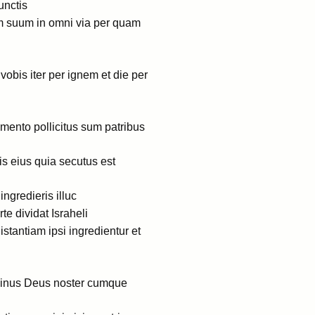
unctis
ium suum in omni via per quam
vobis iter per ignem et die per
ento pollicitus sum patribus
is eius quia secutus est
ngredieris illuc
te dividat Israheli
distantiam ipsi ingredientur et
minus Deus noster cumque