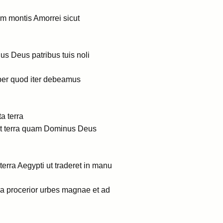
m montis Amorrei sicut
s Deus patribus tuis noli
 per quod iter debeamus
a terra
est terra quam Dominus Deus
terra Aegypti ut traderet in manu
ra procerior urbes magnae et ad