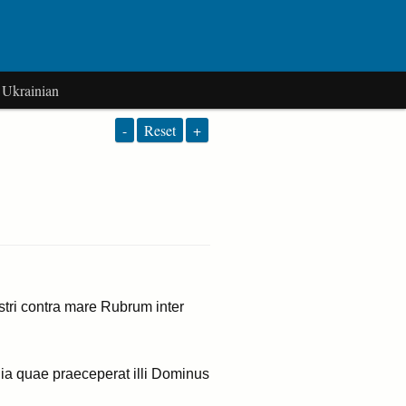
Ukrainian
-
Reset
+
tri contra mare Rubrum inter
ia quae praeceperat illi Dominus