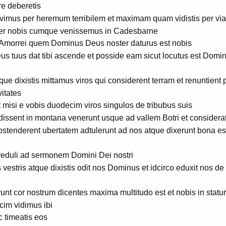
e deberetis
ivimus per heremum terribilem et maximam quam vidistis per via
er nobis cumque venissemus in Cadesbarne
m Amorrei quem Dominus Deus noster daturus est nobis
 tuus dat tibi ascende et posside eam sicut locutus est Dominu
ue dixistis mittamus viros qui considerent terram et renuntient
itates
misi e vobis duodecim viros singulos de tribubus suis
dissent in montana venerunt usque ad vallem Botri et considerat
 ostenderent ubertatem adtulerunt ad nos atque dixerunt bona 
creduli ad sermonem Domini Dei nostri
 vestris atque dixistis odit nos Dominus et idcirco eduxit nos de 
unt cor nostrum dicentes maxima multitudo est et nobis in statu
cim vidimus ibi
c timeatis eos