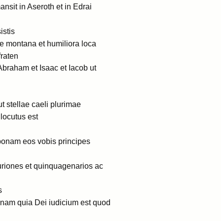
sit in Aseroth et in Edrai
istis
e montana et humiliora loca
fraten
Abraham et Isaac et Iacob ut
t stellae caeli plurimae
locutus est
t ponam eos vobis principes
nturiones et quinquagenarios ac
s
onam quia Dei iudicium est quod