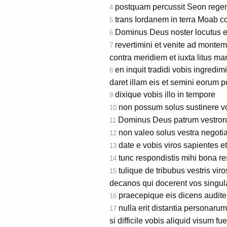
postquam percussit Seon regem
4
trans Iordanem in terra Moab 
5
Dominus Deus noster locutus es
6
revertimini et venite ad monte
7
contra meridiem et iuxta litus 
en inquit tradidi vobis ingredi
8
daret illam eis et semini eorum p
dixique vobis illo in tempore
9
non possum solus sustinere vos
10
Dominus Deus patrum vestrorum
11
non valeo solus vestra negotia
12
date e vobis viros sapientes e
13
tunc respondistis mihi bona re
14
tulique de tribubus vestris vir
15
decanos qui docerent vos singul
praecepique eis dicens audite i
16
nulla erit distantia personar
17
si difficile vobis aliquid visum f