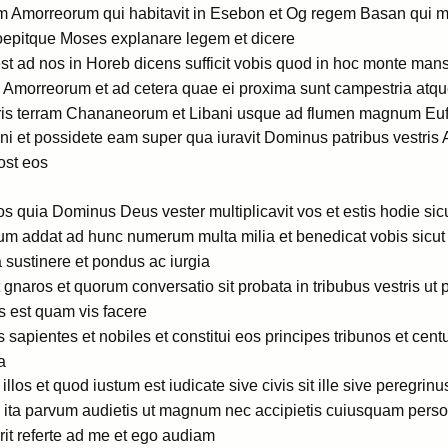
 Amorreorum qui habitavit in Esebon et Og regem Basan qui man
coepitque Moses explanare legem et dicere
t ad nos in Horeb dicens sufficit vobis quod in hoc monte mans
m Amorreorum et ad cetera quae ei proxima sunt campestria atqu
maris terram Chananeorum et Libani usque ad flumen magnum Eu
mini et possidete eam super qua iuravit Dominus patribus vestris 
ost eos
 quia Dominus Deus vester multiplicavit vos et estis hodie sicu
 addat ad hunc numerum multa milia et benedicat vobis sicut 
 sustinere et pondus ac iurgia
t gnaros et quorum conversatio sit probata in tribubus vestris u
s est quam vis facere
os sapientes et nobiles et constitui eos principes tribunos et ce
a
llos et quod iustum est iudicate sive civis sit ille sive peregrinu
um ita parvum audietis ut magnum nec accipietis cuiusquam pers
uerit referte ad me et ego audiam