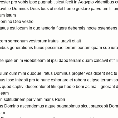
ster pro vobis ipse pugnabit sicut fecit in Aegypto videntibus c
portavit te Dominus Deus tuus ut solet homo gestare parvulum fil
cum istum
 Domino Deo vestro
tatus est locum in quo tentoria figere deberetis nocte ostendens 
m sermonum vestrorum iratus iuravit et ait
nibus generationis huius pessimae terram bonam quam sub iuram
e ipse enim videbit eam et ipsi dabo terram quam calcavit et fili
lum cum mihi quoque iratus Dominus propter vos dixerit nec tu i
us ipse intrabit pro te hunc exhortare et robora et ipse terram sor
s quod captivi ducerentur et filii qui hodie boni ac mali ignorant 
t eam
 in solitudinem per viam maris Rubri
imus Domino ascendemus atque pugnabimus sicut praecepit Do
tem