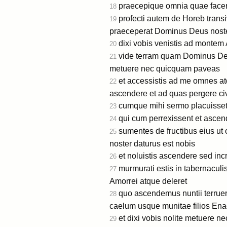
praecepique omnia quae facer
18
profecti autem de Horeb trans
19
praeceperat Dominus Deus nost
dixi vobis venistis ad monte
20
vide terram quam Dominus Deus
21
metuere nec quicquam paveas
et accessistis ad me omnes atq
22
ascendere et ad quas pergere civ
cumque mihi sermo placuisset 
23
qui cum perrexissent et ascen
24
sumentes de fructibus eius ut
25
noster daturus est nobis
et noluistis ascendere sed in
26
murmurati estis in tabernaculis
27
Amorrei atque deleret
quo ascendemus nuntii terruer
28
caelum usque munitae filios Ena
et dixi vobis nolite metuere ne
29