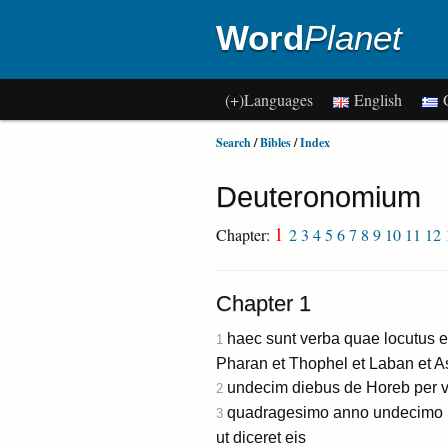
Word
Planet
(+)Languages
English
G
Search
/
Bibles
/
Index
Deuteronomium
1
Chapter:
2
3
4
5
6
7
8
9
10
11
12
Chapter 1
haec sunt verba quae locutus e
1
Pharan et Thophel et Laban et As
undecim diebus de Horeb per 
2
quadragesimo anno undecimo me
3
ut diceret eis