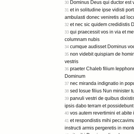
Dominus Deus qui ductor est ve
30
et in solitudine ipse vidisti 
31
ambulasti donec veniretis ad lo
et nec sic quidem credidistis
32
qui praecessit vos in via et me
33
columnam nubis
cumque audisset Dominus voce
34
non videbit quispiam de homi
35
vestris
praeter Chaleb filium Iepphonn
36
Dominum
nec miranda indignatio in popu
37
sed Iosue filius Nun minister tu
38
parvuli vestri de quibus dixisti
39
ipsis dabo terram et possidebun
vos autem revertimini et abite
40
et respondistis mihi peccav
41
instructi armis pergeretis in mon