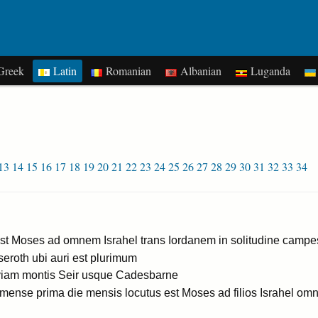
reek
Latin
Romanian
Albanian
Luganda
13
14
15
16
17
18
19
20
21
22
23
24
25
26
27
28
29
30
31
32
33
34
st Moses ad omnem Israhel trans Iordanem in solitudine campes
eroth ubi auri est plurimum
viam montis Seir usque Cadesbarne
nse prima die mensis locutus est Moses ad filios Israhel omn