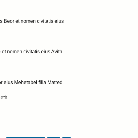
us Beor et nomen civitatis eius
et nomen civitatis eius Avith
or eius Mehetabel filia Matred
heth