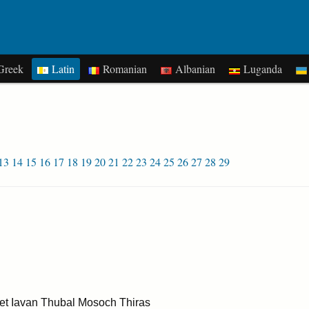
reek
Latin
Romanian
Albanian
Luganda
13
14
15
16
17
18
19
20
21
22
23
24
25
26
27
28
29
 et Iavan Thubal Mosoch Thiras