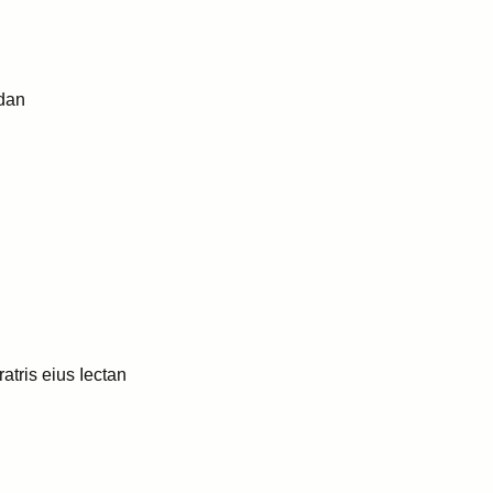
adan
atris eius Iectan