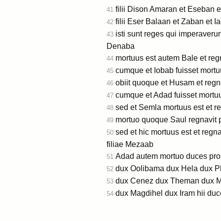
filii Dison Amaran et Eseban e
41
filii Eser Balaan et Zaban et Ia
42
isti sunt reges qui imperaverun
43
Denaba
mortuus est autem Bale et regn
44
cumque et Iobab fuisset mort
45
obiit quoque et Husam et regna
46
cumque et Adad fuisset mortu
47
sed et Semla mortuus est et r
48
mortuo quoque Saul regnavit p
49
sed et hic mortuus est et regn
50
filiae Mezaab
Adad autem mortuo duces pro 
51
dux Oolibama dux Hela dux P
52
dux Cenez dux Theman dux 
53
dux Magdihel dux Iram hii du
54