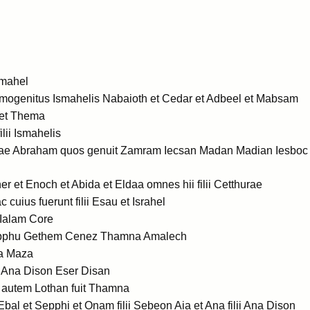
smahel
imogenitus Ismahelis Nabaioth et Cedar et Adbeel et Mabsam
et Thema
lii Ismahelis
inae Abraham quos genuit Zamram Iecsan Madan Madian Iesboc Su
er et Enoch et Abida et Eldaa omnes hii filii Cetthurae
cuius fuerunt filii Esau et Israhel
 Ialam Core
Sepphu Gethem Cenez Thamna Amalech
ma Maza
n Ana Dison Eser Disan
r autem Lothan fuit Thamna
 Ebal et Sepphi et Onam filii Sebeon Aia et Ana filii Ana Dison