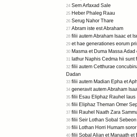
Sem Arfaxad Sale
24
Heber Phaleg Raau
25
Serug Nahor Thare
26
Abram iste est Abraham
27
filii autem Abraham Isaac et I
28
et hae generationes eorum pr
29
Masma et Duma Massa Adad 
30
Iathur Naphis Cedma hii sunt fi
31
filii autem Cetthurae concub
32
Dadan
filii autem Madian Epha et Aph
33
generavit autem Abraham Isaac 
34
filii Esau Eliphaz Rauhel Iaus
35
filii Eliphaz Theman Omer 
36
filii Rauhel Naath Zara Sam
37
filii Seir Lothan Sobal Sebeo
38
filii Lothan Horri Humam soro
39
filii Sobal Alian et Manaath et
40