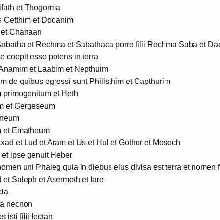
Rifath et Thogorma
sis Cetthim et Dodanim
t et Chanaan
 Sabatha et Rechma et Sabathaca porro filii Rechma Saba et D
 coepit esse potens in terra
 Anamim et Laabim et Nepthuim
m de quibus egressi sunt Philisthim et Capthurim
 primogenitum et Heth
m et Gergeseum
ineum
m et Ematheum
faxad et Lud et Aram et Us et Hul et Gothor et Mosoch
 et ipse genuit Heber
 nomen uni Phaleg quia in diebus eius divisa est terra et nomen fr
et Saleph et Asermoth et Iare
cla
ba necnon
isti filii Iectan