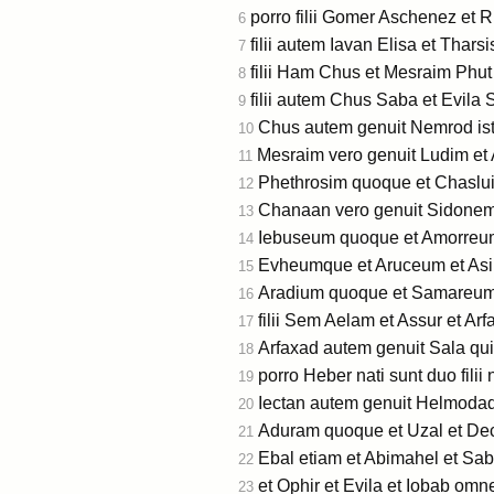
porro filii Gomer Aschenez et 
6
filii autem Iavan Elisa et Thar
7
filii Ham Chus et Mesraim Phu
8
filii autem Chus Saba et Evila
9
Chus autem genuit Nemrod iste
10
Mesraim vero genuit Ludim et
11
Phethrosim quoque et Chaslui
12
Chanaan vero genuit Sidonem
13
Iebuseum quoque et Amorreu
14
Evheumque et Aruceum et As
15
Aradium quoque et Samareu
16
filii Sem Aelam et Assur et Ar
17
Arfaxad autem genuit Sala qui
18
porro Heber nati sunt duo filii
19
Iectan autem genuit Helmodad 
20
Aduram quoque et Uzal et De
21
Ebal etiam et Abimahel et Sa
22
et Ophir et Evila et Iobab omnes 
23