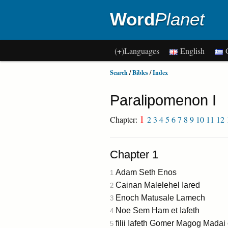
Word
Planet
(+)Languages
English
G
Search
/
Bibles
/
Index
Paralipomenon I
1
Chapter:
2
3
4
5
6
7
8
9
10
11
12
Chapter 1
Adam Seth Enos
1
Cainan Malelehel Iared
2
Enoch Matusale Lamech
3
Noe Sem Ham et Iafeth
4
filii Iafeth Gomer Magog Madai
5